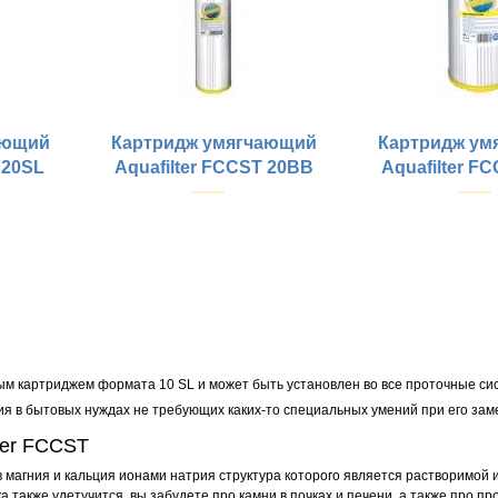
ающий
Картридж умягчающий
Картридж ум
 20SL
Aquafilter FCCST 20BB
Aquafilter F
Купить
Купить
Размеры картриджей:
Размеры картридже
Очистка воды от :
Очистка воды от :
ным картриджем формата 10 SL и может быть установлен во все проточные с
я в бытовых нуждах не требующих каких-то специальных умений при его зам
ter FCCST
магния и кальция ионами натрия структура которого является растворимой и
 также улетучится, вы забудете про камни в почках и печени, а также про пр