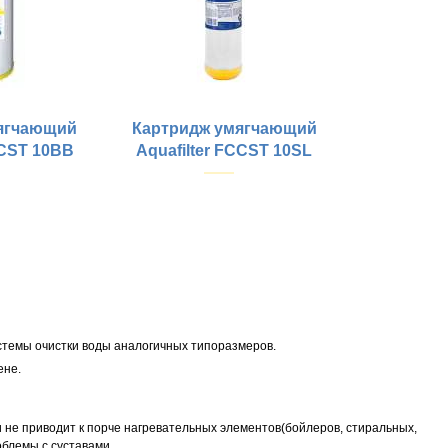
ягчающий
Картридж умягчающий
CCST 10BB
Aquafilter FCCST 10SL
Купить
й:
Размеры картриджей:
Очистка воды от :
истемы очистки воды аналогичных типоразмеров.
ене.
 не приводит к порче нагревательных элементов(бойлеров, стиральных,
облемы с суставами.