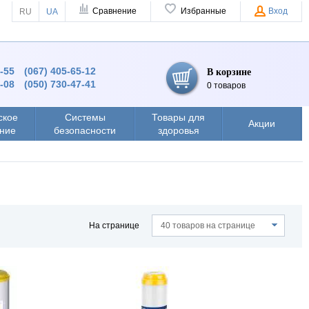
Сравнение
Избранные
Вход
RU
UA
4-55
(067) 405-65-12
В корзине
8-08
(050) 730-47-41
0 товаров
ское
Системы
Товары для
Акции
ние
безопасности
здоровья
На странице
40 товаров на странице