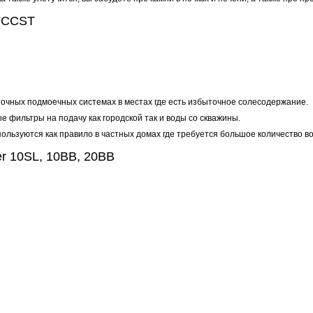
 FCCST
точных подмоечных системах в местах где есть избыточное солесодержание.
 фильтры на подачу как городской так и воды со скважины.
ользуются как правило в частных домах где требуется большое количество 
er 10SL, 10BB, 20BB