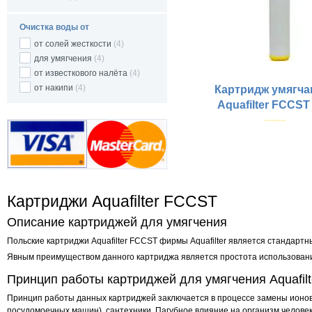
Очистка воды от
от солей жесткости
(4)
для умягчения
(4)
от известкового налёта
(4)
от накипи
(4)
Картридж умягч
Aquafilter FCCST
Купить
Очистка воды от :
Картриджи Aquafilter FCCST
Описание картриджей для умягчения
Польские картриджи Aquafilter FCCST фирмы Aquafilter является стандарт
Явным преимуществом данного картриджа является простота использовани
Принцип работы картриджей для умягчения Aquafil
Принцип работы данных картриджей заключается в процессе замены ионов 
посудомоечных машин), сантехники. Пагубное влияние на организм человека