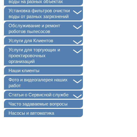
воды на разных объектах
+
Установка фильтров очистки
воды от разных загрязнений
+
Обслуживание и ремонт
роботов пылесосов
+
Услуги для Клиентов
+
Услуги для торгующих и
проектировочных
организаций
Наши клиенты
+
Фото и видеогалерея наших
работ
+
Статьи о Сервисной службе
Часто задаваемые вопросы
Насосы и автоматика