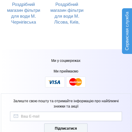
Роздрібний
Роздрібний
магазин фільтри
магазин фільтри
Сервисная служба
для води М.
для води М.
Чернігівська
Лісова, Київ,
(ринок Юність),
вул.
Київ, вул.
Попудренка
Миропільська
90/2 (Лісовий
37
масив)
Ми у соцмережах
Ми приймаємо
Залиште свою пошту та отримайте інформацію про найближчі
знижки та акції
Підписатися