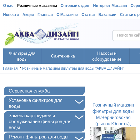
О нас
Розничные магазины
Оптовый отдел
Интернет Магазин
Серв
Новости
Акции
Главная
О Магазине
Статьи
Вакансии
Статьи о 
Фильтры для
Насосы и
Сантехника
воды
оборудование
Главная
/
Розничные магазины фильтры для воды "АКВА ДИЗАЙН"
Сервисная служба
+
Установка фильтров для
Розничный магазин
воды
фильтры для воды
+
Замена картриджей и
М.Черниговская
обслуживание фильтров для
(рынок Юность),
воды
Киев, ул.
+
Миропольская 37
Ремонт фильтров для воды