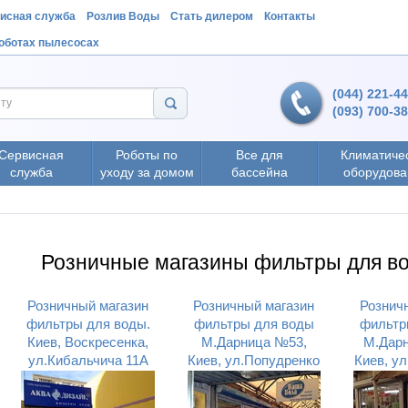
исная служба
Розлив Воды
Стать дилером
Контакты
роботах пылесосах
(044) 221-4
(093) 700-3
Сервисная
Роботы по
Все для
Климатиче
служба
уходу за домом
бассейна
оборудова
Розничные магазины фильтры для в
Розничный магазин
Розничный магазин
Рознич
фильтры для воды.
фильтры для воды
фильтр
Киев, Воскресенка,
М.Дарница №53,
М.Дар
ул.Кибальчича 11А
Киев, ул.Попудренко
Киев, у
9г