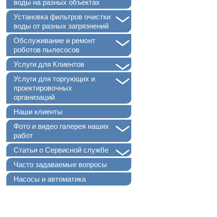
воды на разных объектах
+
Установка фильтров очистки
воды от разных загрязнений
+
Обслуживание и ремонт
роботов пылесосов
+
Услуги для Клиентов
+
Услуги для торгующих и
проектировочных
организаций
Наши клиенты
+
Фото и видео галерея наших
работ
+
Статьи о Сервисной службе
Часто задаваемые вопросы
Насосы и автоматика