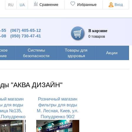
Сравнение
Избранные
Вход
RU
UA
4-55
(067) 405-65-12
В корзине
8-08
(050) 730-47-41
0 товаров
ское
Системы
Товары для
Акции
ние
безопасности
здоровья
оды "АКВА ДИЗАЙН"
ный магазин
Розничный магазин
ы для воды
фильтры для воды
ница №135,
М. Лесная, Киев, ул.
л.Попудренко
Попудренко 90/2
9г
(Лесной массив)