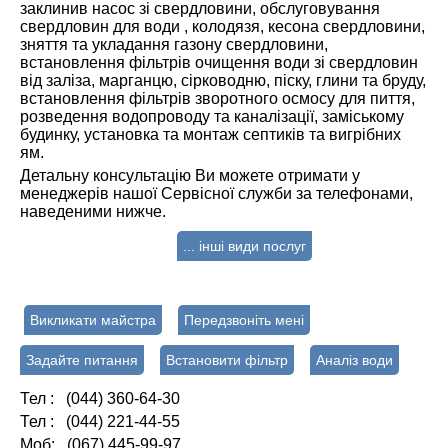
заклинив насос зі свердловини, обслуговування
свердловин для води , колодязя, кесона свердловини,
зняття та укладання газону свердловини,
встановлення фільтрів очищення води зі свердловин
від заліза, марганцю, сірководню, піску, глини та бруду,
встановлення фільтрів зворотного осмосу для пиття,
розведення водопроводу та каналізації, заміському
будинку, установка та монтаж септиків та вигрібних
ям.
Детальну консультацію Ви можете отримати у
менеджерів нашої Сервісної служби за телефонами,
наведеними нижче.
... інші види послуг
Викликати майстра
Передзвоніть мені
Задайте питання
Встановити фільтр
Аналіз води
Тел : (044) 360-64-30
Тел : (044) 221-44-55
Моб: (067) 445-99-97