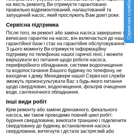
Сервисная служба
на якість ремонту, Ви отримуєте гарантовано
правильно відремонтований, налаштований та
запущений насос, який прослужить Вам довгі роки.
Сервісна підтримка
Після того, як ремонт або заміна насоса завершено та
виписано гарантію на насос, він включається до нашої
гарантійної бази і стає на гарантійне обслуговування.
З цього моменту Ви отримуєте інформаційну
підтримку по телефонах нашої гарячої лінії, і можете
вирішувати всі питання щодо роботи насоса,
периферійного обладнання, системи водоочищення
та водопостачання Вашого будинку по телефону, не
виходячи з дому. Менеджери нашої Сервісної служби
зможуть проконсультувати Вас з будь-якого питання
щодо свердловин, водоочищення, фільтрів очищення
води, сантехнічного обладнання.
Інші види робіт
Крім ремонту або заміни дренажного, фекального
насоса, ми також проводимо повний цикл робіт:
буріння свердловини, викопати траншею і підключити
свердловину до будинку, встановлення насоса
свердловини, витягнути і дістати застряглий або