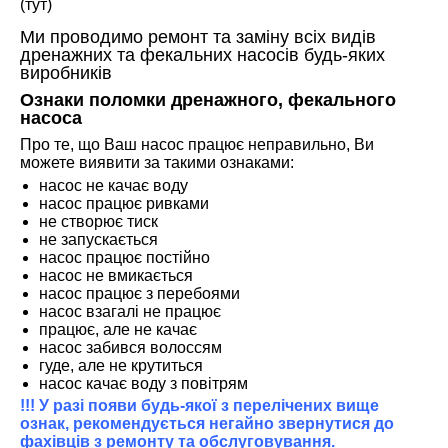
(тут)
Ми проводимо ремонт та заміну всіх видів
дренажних та фекальних насосів будь-яких
виробників
Ознаки поломки дренажного, фекального
насоса
Про те, що Ваш насос працює неправильно, Ви
можете виявити за такими ознаками:
насос не качає воду
насос працює ривками
не створює тиск
не запускається
насос працює постійно
насос не вмикається
насос працює з перебоями
насос взагалі не працює
працює, але не качає
насос забився волоссям
гуде, але не крутиться
насос качає воду з повітрям
!!! У разі появи будь-якої з перелічених вище
ознак, рекомендується негайно звернутися до
фахівців з ремонту та обслуговування.