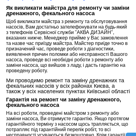
Як викликати майстра для ремонту чи заміни
дренажного, фекального насоса
Щоб викликати майстра з ремонту та обслуговування
насосів, Вам достатньо зателефонувати на будь-який
з телефонів Сервісної служби "АКВА ДИЗАЙН",
вказаних нижче. Менеджер прийме у Вас замовлення
та назве час приїзду майстра. Майстер приїде точно в
призначений час, проведе роботи з діагностики,
виявлення причин поломки або несправності Вашого
насоса, проведе всі необхідні роботи з ремонту або
заміни насоса, що вийшов з ладу, і дасть гарантію на
проведену роботу.
Ми проводимо ремонт та заміну дренажних та
фекальних насосів у всіх районах Києва, а
також у всіх населених пунктах Київської області
Гарантія на ремонт чи заміну дренажного,
фекального насоса
На всі роботи, проведені майстром з ремонту або
заміни насоса, Ви отримуєте гарантію. Якщо протягом
гарантійного терміну з насосом щось трапляється, що
потрапляє під гарантійний перелік робіт, то всі
несправності усуваються безкоштовно. Крім гарантії