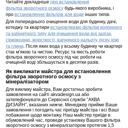
Читайте докладніше
про встановлення
фільтра зворотного осмосу
будь-якого виробника, і
про
встановлення фільтрів для води
інших типів.
Для попереднього очищення води для будинку, дачі,
котеджу та квартири
встановлюємо фільтри колонного
та кабінетного типу для очищення води від заліза,
сірководню, жорсткості, вапняного нальоту, піску, іржі
та глини
. Після яких вода у всьому будинку чи квартирі
стає м'якою та чистою. Ресурс та якість роботи
фільтра зворотного осмосу під час роботи на
очищеній воді збільшується в десятки разів.
Як викликати майстра для встановлення
фільтра зворотного осмосу з
мінералізатором
Для виклику майстра, Вам достатньо зробити
замовлення на сайті akvadesign.ua або
зателефонувати до Сервісної служби "АКВА
ДИЗАЙН", вказаних нижче. Менеджер прийме Ваше
замовлення і погодить час приїзду майстра і всі Ваші
побажання щодо монтажу. Наш майстер приїде в
обумовлений час, проведе установку Вашого фільтра
зворотного осмосу з мінералізатором протягом 1,5