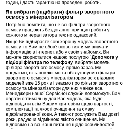
годин, і дасть гарантію на проведені роботи.
Як вибрати (підібрати) фільтр зворотного
осмосу з мінералізатором
Потрібно помітити, що не всі фільтри зворотного
осмосу працюють бездоганно, принцип роботи у
кожного мінералізатора теж не однаковий.
Якщо Ви підбираєте собі хорошу модель зворотного
осмосу, то Вам не обов'язково тижнями вивчати
інформацію в інтернет, або у своїх знайомих. Ви
можете скористатися нашою послугою "
Допомога у
підборі фільтра по телефону
вибрати модель
фільтра зворотного осмосу прямо зараз. Ми
продаємо, встановлюємо та обслуговуємо фільтри
зворотного осмосу з мінералізатором всіх відомих
моделей вже 15 років і знаємо про фільтри зворотного
осмосу та мінералізатори для них майже все.
Менеджери нашої Сервісної служби допоможуть Вам
обрати оптимальну для Вас модель, яка буде
відповідати всім Вашим критеріям щодо вартості,
комплектації та якості очищення та смаку
відфільтрованої води. А також прослужить Вам довгі
роки, радуючи відмінною якістю очищення. Ми
відповімо на всі Ваші питання щодо особливостей