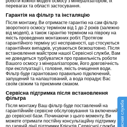
роботи кожної моделі осмосу з мінералізатором, їх
перевагах та області застосування.
Гарантія на фільтр та інсталяцію
Після монтажу, Ви отримаєте гарантію на сам фільтр
зворотного осмосу терміном від 1 до 2 років (залежно
від моделі), а також гарантію терміном на півроку на
якість проведених монтажних робіт. Протягом
гарантійного терміну усі несправності, що стосуються
гарантійних випадків, усуваються безкоштовно. Після
встановлення майстром нашої Сервісної служби, Вам
не доведеться турбуватися про правильність роботи
Вашого осмосу з мінералізатором, його довговічність
при експлуатації і, головне, якість очищення води.
Фільтр буде гарантовано правильно підключений,
запущений та налаштований, а вода порадує Вас
своїм свіжим та приємним смаком.
Сервісна підтримка після встановлення
фільтра
Сервисная служба
Після монтажу Ваш фільтр буде поставлений на
гарантійнийе сервісне обслуговування та включений
до сервісної бази. Починаючи з цього моменту, Ви
можете отримати постійну консультаційну підтримку
по гарячій лінії підтримки Клієнтів Сервісної служби