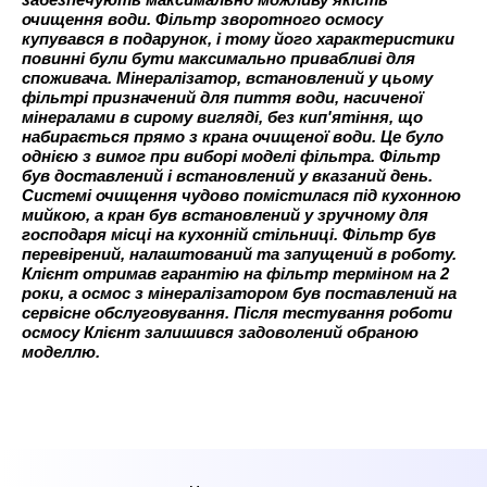
очищення води. Фільтр зворотного осмосу
купувався в подарунок, і тому його характеристики
повинні були бути максимально привабливі для
споживача. Мінералізатор, встановлений у цьому
фільтрі призначений для пиття води, насиченої
мінералами в сирому вигляді, без кип'ятіння, що
набирається прямо з крана очищеної води. Це було
однією з вимог при виборі моделі фільтра.
Фільтр
був доставлений і встановлений у вказаний день.
Системі очищення чудово помістилася під кухонною
мийкою, а кран був встановлений у зручному для
господаря місці на кухонній стільниці. Фільтр був
перевірений, налаштований та запущений в роботу.
Клієнт отримав гарантію на фільтр терміном на 2
роки, а осмос з мінералізатором був поставлений на
сервісне обслуговування. Після тестування роботи
осмосу Клієнт залишився задоволений обраною
моделлю.