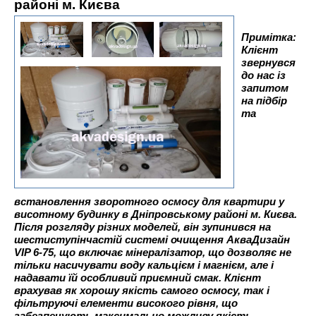
районі м. Києва
Примітка:
Клієнт
звернувся
до нас із
запитом
на підбір
та
встановлення зворотного осмосу для квартири у
висотному будинку в Дніпровському районі м. Києва.
Після розгляду різних моделей, він зупинився на
шестиступінчастій системі очищення АкваДизайн
VIP 6-75, що включає мінералізатор, що дозволяє не
тільки насичувати воду кальцієм і магнієм, але і
надавати їй особливий приємний смак. Клієнт
врахував як хорошу якість самого осмосу, так і
фільтруючі елементи високого рівня, що
забезпечують максимально можливу якість