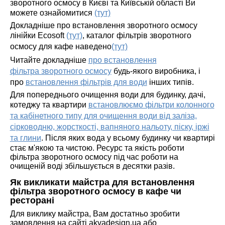
зворотного осмосу в Києві та Київській області Ви
можете ознайомитися
(тут)
Докладніше про встановлення зворотного осмосу
лінійки Ecosoft
(тут)
,
каталог фільтрів зворотного
осмосу для кафе наведено
(тут)
Читайте докладніше
про встановлення
фільтра зворотного осмосу
будь-якого виробника, і
про
встановлення фільтрів для води
інших типів.
Для попереднього очищення води для будинку, дачі,
котеджу та квартири
встановлюємо фільтри колонного
та кабінетного типу для очищення води від заліза,
сірководню, жорсткості, вапняного нальоту, піску, іржі
та глини
. Після яких вода у всьому будинку чи квартирі
стає м'якою та чистою. Ресурс та якість роботи
фільтра зворотного осмосу під час роботи на
очищеній воді збільшується в десятки разів.
Як викликати майстра для встановлення
фільтра зворотного осмосу в кафе чи
ресторані
Для виклику майстра, Вам достатньо зробити
замовлення на сайті akvadesign.ua або