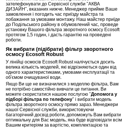
зателефонувати до Сервісної служби "АКВА
ДИЗАЙН", вказаних нижче. Менеджер прийме Ваше
замовлення і погодить час приїзду майстра та
побажання за умовами монтажу. Наш майстер приїде
до Подільського району в обумовлений час, проведе
установку Вашого фільтра зворотного осмосу Ecosoft
протягом 1,5 годин, і дасть гарантію на проведені
роботи.
Як вибрати (підібрати) фільтр зворотного
осмосу Ecosoft Robust
У лінійці осмосів Ecosoft Robust налічується досить
велика кількість моделей, які відрізняються один від
одного характеристиками, умовами експлуатації та
об'ємом очищуваної води.
Якщо Ви ще не визначилися з моделлю фільтра, Вам
не потрібно самостійно вивчати це питання. Ви
можете скористатися нашою послугою "
Допомога у
підборі фільтра по телефону
" і вибрати модель
фільтра зворотного осмосу прямо зараз. Менеджери
нашої Сервісної служби, використовуючи
багаторічний досвід роботи, допоможуть Вам вибрати
оптимальну для Вас модель, яка буде відповідати всім
Вашим критеріям за вартістю, комплектацією та