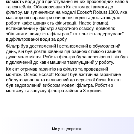
кількість води для приготування інших прохолодних напоїв
та коктейлів. Обговоривши з Клієнтом всі вимоги до
фільтру, ми зупинилися на моделі Ecosoft Robust 1000, яка
має хороші параметри очищення води та достатню для
роботи кафе швидкість фільтрації. Насос (помпа),
встановлений у фільтрі зворотного осмосу, дозволяє
збільшити швидкість фільтрації та кількість одержуваної
відфільтрованої води за добу.
Фільтр був доставлений і встановлений в обумовлений
день, він був розташований під барною стійкою і зайняв
дуже мало місця. Робота фільтра була перевірена і він був
підключений до кави машини тазапущений у роботу.
Клієнт отримав гарантію на фільтр та проведений
монтаж. Осмос Ecosoft Robust був взятий на гарантійне
обслуговування та включений до сервісної бази. Клієнт
був задоволений вибором моделі фільтра. Роботи з
монтажу та запуску фільтра зайняли 3 години.
Ми у соцмережах