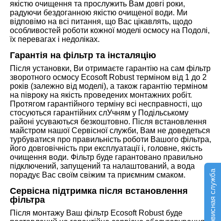
якістю очищення та прослужить Вам довгі роки,
радуючи бездоганною якістю очищеної води. Ми
відповімо на всі питання, що Вас цікавлять, щодо
особливостей роботи кожної моделі осмосу на Подолі,
їх перевагах і недоліках.
Гарантія на фільтр та інсталяцію
Після установки, Ви отримаєте гарантію на сам фільтр
зворотного осмосу Ecosoft Robust терміном від 1 до 2
років (залежно від моделі), а також гарантію терміном
на півроку на якість проведених монтажних робіт.
Протягом гарантійного терміну всі несправності, що
стосуються гарантійних слУчням у Подільському
районі усуваються безкоштовно. Після встановлення
майстром нашої Сервісної служби, Вам не доведеться
турбуватися про правильність роботи Вашого фільтра,
його довговічність при експлуатації і, головне, якість
очищення води. Фільтр буде гарантовано правильно
підключений, запущений та налаштований, а вода
Сервисная служба
порадує Вас своїм свіжим та приємним смаком.
Сервісна підтримка після встановлення
фільтра
Після монтажу Ваш фільтр Ecosoft Robust буде