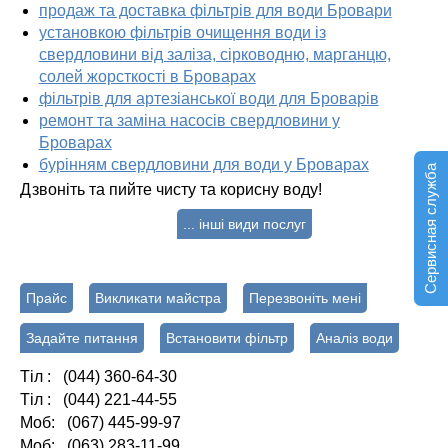
продаж та доставка фільтрів для води Бровари
установкою фільтрів очищення води із
свердловини від заліза, сірководню, марганцю,
солей жорсткості в Броварах
фільтрів для артезіанської води для Броварів
ремонт та заміна насосів свердловини у
Броварах
бурінням свердловини для води у Броварах
Сервисная служба
Дзвоніть та пийте чисту та корисну воду!
... інші види послуг
Прайс
Викликати майстра
Перезвоніть мені
Задайте питання
Встановити фільтр
Аналіз води
Тіл : (044) 360-64-30
Тіл : (044) 221-44-55
Моб: (067) 445-99-97
Моб: (063) 283-11-99