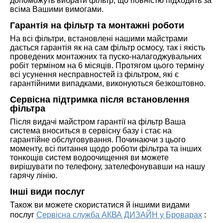
допоможуть вибрати фільтр, що повністю підходить за
всіма Вашими вимогами.
Гарантія на фільтр та монтажні роботи
На всі фільтри, встановлені нашими майстрами
дається гарантія як на сам фільтр осмосу, так і якість
проведених монтажних та пуско-налагоджувальних
робіт терміном на 6 місяців. Протягом цього терміну
всі усунення несправностей із фільтром, які є
гарантійними випадками, виконуються безкоштовно.
Сервісна підтримка після встановлення
фільтра
Після видачі майстром гарантії на фільтр Ваша
система вноситься в сервісну базу і стає на
гарантійне обслуговування. Починаючи з цього
моменту, всі питання щодо роботи фільтра та інших
тонкощів систем водоочищення ви можете
вирішувати по телефону, зателефонувавши на нашу
гарячу лінію.
Інші види послуг
Також ви можете скористатися й іншими видами
послуг
Сервісна служба АКВА ДИЗАЙН у Броварах
: