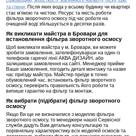
сірководню, жорсткості, вапняного нальоту, піску, іржі
та глини
. Після яких вода у всьому будинку чи квартирі
стає м'якою та чистою. Ресурс та якість роботи
фільтра зворотного осмосу під час роботи на
очищеній воді збільшується в десятки разів.
Як викликати майстра в Бровари для
встановлення фільтра зворотного осмосу
Щоб викликати майстра у м. Бровари, ви можете
зробити замовлення, зателефонувавши на один із
телефонів гарячої лінії АКВА ДИЗАЙН, або
залишивши замовлення на сайті. Менеджер прийме
Ваше замовлення, погодить деталі монтажу та назве
час приїзду майстра. Майстер приїде в точно
обумовлений час, встановить фільтр зворотного
осмосу, перевірить правильність його роботи та
випише гарантію на фільтр та монтаж.
Як вибрати (підібрати) фільтр зворотного
осмосу
Якщо Ви ще не визначилися з моделлю фільтра
зворотного осмосу, то менеджери нашої Сервісної
служби дадуть Вам детальну консультацію та
порівняльну характеристику всіх моделей осмосів та