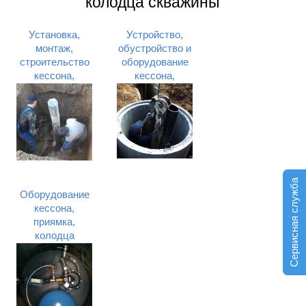
колодца скважины
Установка,
Устройство,
монтаж,
обустройство и
строительство
оборудование
кессона,
кессона,
приямка,
приямка,
колодца
колодца
скважины
скважины
Сервисная служба
Оборудование
кессона,
приямка,
колодца
скважины