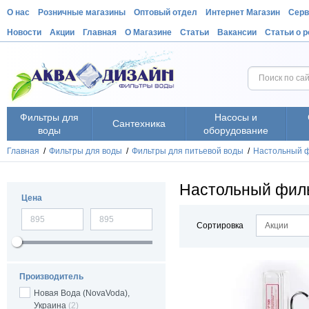
О нас
Розничные магазины
Оптовый отдел
Интернет Магазин
Серв
Новости
Акции
Главная
О Магазине
Статьи
Вакансии
Статьи о 
Фильтры для
Насосы и
Сантехника
воды
оборудование
Главная
/
Фильтры для воды
/
Фильтры для питьевой воды
/
Настольный ф
Настольный филь
Цена
Сортировка
Акции
Производитель
Новая Вода (NovaVoda),
Украина
(2)