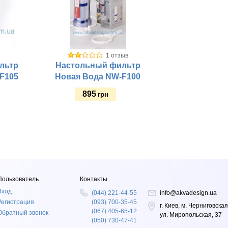
1 отзыв
льтр
Настольный фильтр
F105
Новая Вода NW-F100
895
грн
Купить
Размещение:
Класс фильтра:
Пользователь
Контакты
Вход
(044) 221-44-55
info@akvadesign.ua
Регистрация
(093) 700-35-45
г. Киев, м. Черниговская
(067) 405-65-12
Обратный звонок
ул. Миропольская, 37
(050) 730-47-41