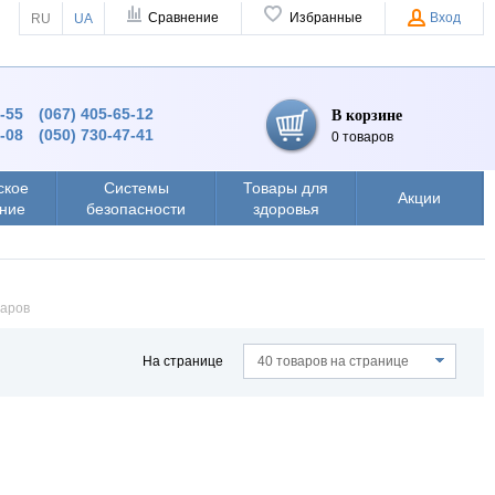
Сравнение
Избранные
Вход
RU
UA
4-55
(067) 405-65-12
В корзине
8-08
(050) 730-47-41
0 товаров
ское
Системы
Товары для
Акции
ние
безопасности
здоровья
варов
На странице
40 товаров на странице