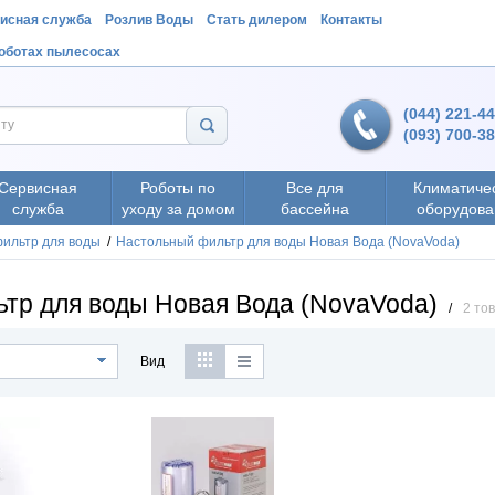
исная служба
Розлив Воды
Стать дилером
Контакты
роботах пылесосах
(044) 221-4
(093) 700-3
Сервисная
Роботы по
Все для
Климатиче
служба
уходу за домом
бассейна
оборудова
ильтр для воды
/
Настольный фильтр для воды Новая Вода (NovaVoda)
тр для воды Новая Вода (NovaVoda)
/
2 то
Вид