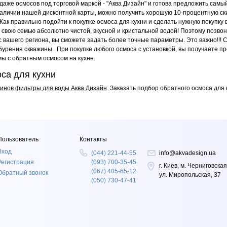
даже осмосов под торговой маркой - "Аква Дизайн" и готова предложить сам
 наличии нашей дисконтной карты, можно получить хорошую 10-процентную ск
н.. Как правильно подойти к покупке осмоса для кухни и сделать нужную покуп
ь свою семью абсолютно чистой, вкусной и кристальной водой! Поэтому позв
с вашего региона, вы сможете задать более точные параметры. Это важно!!! 
бурения скважины. При покупке любого осмоса с установкой, вы получаете п
ы с обратным осмосом на кухне.
оса для кухни
инов фильтры для воды Аква Дизайн
. Заказать подбор обратного осмоса для 
Пользователь
Контакты
Вход
(044) 221-44-55
info@akvadesign.ua
Регистрация
(093) 700-35-45
г. Киев, м. Черниговская
(067) 405-65-12
Обратный звонок
ул. Миропольская, 37
(050) 730-47-41