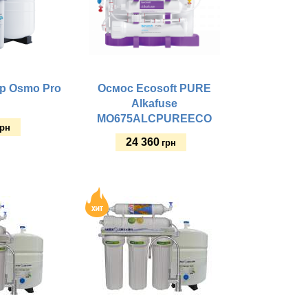
р Osmo Pro
Осмос Ecosoft PURE
Alkafuse
MO675ALCPUREECO
грн
24 360
грн
Купить
тм:
аметр), мм:
 пластины: