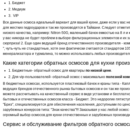
1. Бюджет
2. Медиум
3. VIP
Все данные осмоса идеальный вариант для вашей кухни, даже если у вас не
для жестких гидроударов и так же производятся в Тайвани. Следует отмети
низкого качества, например: Nitron-50G, маленький бачок емкостью на 8 л 
у вас никогда не будет проблем в выборе фильтрационных элементов и их з
сюрприза! 2. Еще один ведущий бренд отечественного производителя - ком
", чуть-чуть не стандартные, хотя они фактически считаются стандартом 1
менерализатора и турмалина, то можно использовать любых производителе
Какие категории обратных осмосов для кухни прои
1. Бюджетные- обратный осмос для квартиры
по низкой цене
.
2. Для vip-пользователей- обратный осмос с максимально
полезной ком
В бюджетных осмосах, используется пластиковый бачок и краны типа - Капл
ведущих брендов отечественного рынка бытовых осмосов и он так же произ
можете рассчитывать на качественный сервис в виде установки и бесплатно
бытовых и отечественных осмосов класса - Бюджет. Это недорогие пятисту
"Бриз", специализируется для обеспечения населения, доступными по цено
зарубежных конкурсов типа: "Знак качества"!!! Заказывая у нас любой осмо
огромный выбор осмосов для кухни отечественных и зарубежных производ
Сервис и обслуживание фильтров обратного осмос