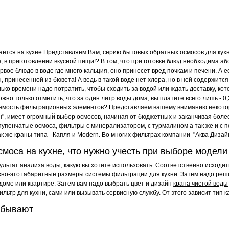
Рабочее давление, атм:
Материал корпуса:
Материал крепежной пластины:
ется на кухне.
Представляем Вам, серию бытовых обратных осмосов для кухни
, в приготовлении вкусной пищи!? В том, что при готовке блюд необходима аб
Тип колб:
стины:
рвое блюдо в воде где много кальция, оно принесет вред почкам и печени. А 
Размещение:
ы, принесенной из бювета! А ведь в такой воде нет хлора, но в ней содержит
Габариты (ш/в/г) мм:
олько времени надо потратить, чтобы сходить за водой или ждать доставку, ко
Тип фильтрации:
ожно только отметить, что за один литр воды дома, вы платите всего лишь - 0
няемость фильтрационных элементов? Представляем вашему вниманию некот
Производительность, л/сут.:
", имеет огромный выбор осмосов, начиная от бюджетных и заканчивая более 
Особые отличия:
пенчатые осмоса, фильтры с минерализатором, с турмалином а так же и с по
Кол-во этапов очистки:
к же краны типа - Капля и Modern. Во многих фильтрах компании "Аква Диза
моса на кухне, что нужно учесть при выборе модели
зультат анализа воды, какую вы хотите использовать. Соответственно исходи
ажно-это габаритные размеры системы фильтрации для кухни. Затем надо реши
доме или квартире. Затем вам надо выбрать цвет и дизайн
крана чистой воды
фильтр для кухни, сами или вызывать сервисную службу. От этого зависит тип
и бывают