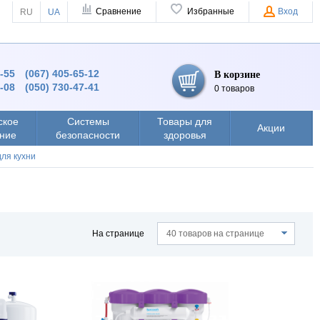
Сравнение
Избранные
Вход
RU
UA
4-55
(067) 405-65-12
В корзине
8-08
(050) 730-47-41
0 товаров
ское
Системы
Товары для
Акции
ние
безопасности
здоровья
для кухни
На странице
40 товаров на странице