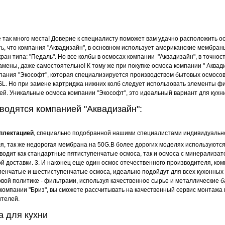
 так много места! Доверие к специалисту поможет вам удачно расположить ос
ть, что компания "Аквадизайн", в основном использует американские мембран
и кран типа: "Педаль". Но все колбы в осмосах компании "Аквадизайн", в точн
амены, даже самостоятельно! К тому же при покупке осмоса компании " Аквади
пания "Экософт", которая специализируется производством бытовых осмосов 
0SL. Но при замене картриджа нижних колб следует использовать элементы ф
й. Уникальные осмоса компании "Экософт", это идеальный вариант для кухни
зводятся компанией "Аквадизайн":
плектацией
, специально подобранной нашими специалистами индивидуально 
я, так же недорогая мембрана на 50G.В более дорогих моделях используются 
водит как стандартные пятиступенчатые осмоса, так и осмоса с минерализат
й доставки. 3. И наконец еще один осмос отечественного производителя, ко
пенчатые и шестиступенчатые осмоса, идеально подойдут для всех кухонных 
вой политике - фильтрами, используя качественное сырье и металлические б
с компании "Бриз", вы сможете рассчитывать на качественный сервис монтажа 
ителей.
а для кухни