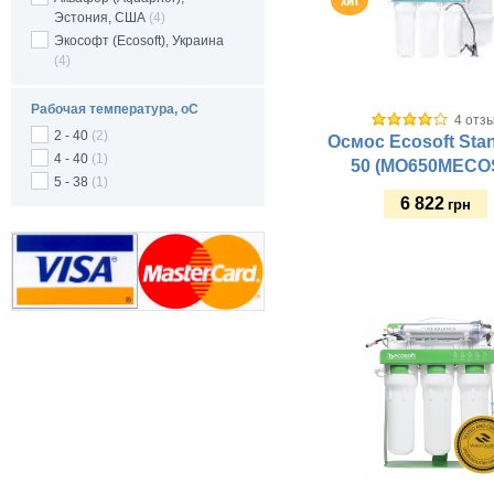
Эстония, США
(4)
Экософт (Ecosoft), Украина
(4)
Рабочая температура, оС
4 отз
2 - 40
(2)
Осмос Ecosoft Stan
4 - 40
(1)
50 (MO650MECO
5 - 38
(1)
6 822
грн
Купить