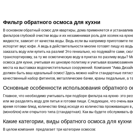
Фильтр обратного осмоса для кухни
Фильтр для:
Рабочее давление, атм:
В основном обратный осмос для квартиры, дома применяется и устанавлива
Материал корпуса:
фильтров глубокой очистки воды и их незаменимая роль для хозяек на кухне
Материал крепежной пла
жидкости, зависит от качества воды. Ведь если вы например приготовите пе
испортит вкус кофе. А ведь в действительности многие готовят пищу из вод
Тип колб:
заказать воду или купить на разлив! Это гениально, но подумайте сами, ск
транспортировку, за ту же осмотическую воду в пунктах по разливу воды? М
Размещение:
осмоса для кухни, учитывая их ценовую политику и учитывая взаимозаме
Стиль крана:
места на выставках водоочистительных сооружений. Компания "Аква Дизайн
Габариты (ш/в/г) мм:
должен быть ваш идеальный осмос! Здесь можно найти стандартные пятисту
Тип фильтрации:
качественный набор фитингов, металлические бачки, краны педальные, а та
Особые отличия:
Основные особенности использования обратного ос
Главное, что необходимо учитывать при подборе фильтра на кухню- это ре
или же разделять воду для питья и готовки пищи. Следующее, что очень в
время готовки блюд, количество блюд исходя из количества проживающих в 
(моноблок) или открытого типа (стандартная). Как вы будете обслуживать 
Какие категории, виды обратного осмоса для кухн
В целом компания предлагает три категории осмосов: