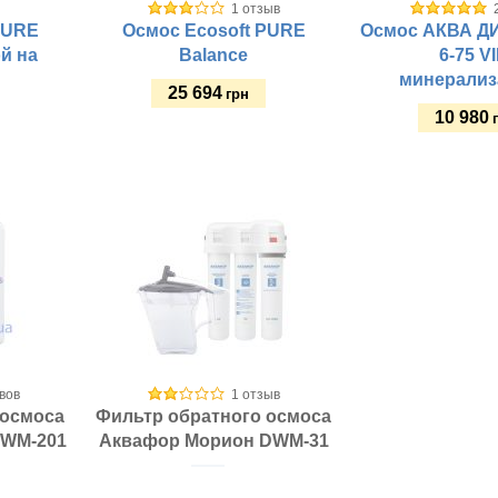
1 отзыв
Габариты (ш/в/г) мм:
Материал бака:
PURE
Осмос Ecosoft PURE
Осмос АКВА Д
Стиль крана:
й на
Balance
6-75 VI
Тип фильтрации:
минерализ
25 694
грн
10 980
Купить
Купить
Фильтр для:
Рабочее давление, а
Материал корпуса:
Материал крепежной
Тип колб:
стины:
Размещение:
Объем бака, л:
вов
1 отзыв
Материал бака:
 осмоса
Фильтр обратного осмоса
Стиль крана:
DWM-201
Аквафор Морион DWM-31
Тип фильтрации: