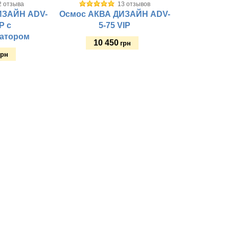
2 отзыва
13 отзывов
ИЗАЙН ADV-
Осмос АКВА ДИЗАЙН ADV-
P с
5-75 VIP
атором
10 450
грн
грн
Купить
Рабочее давление, атм:
Материал корпуса:
Материал крепежной пластины:
тм:
Тип колб:
 пластины:
Размещение:
Объем бака, л:
Материал бака:
Стиль крана:
Тип фильтрации:
Рабочая температура, оС: