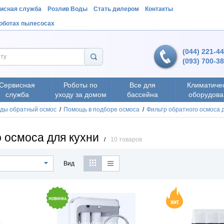
исная служба
Розлив Воды
Стать дилером
Контакты
роботах пылесосах
(044) 221-4
(093) 700-3
Сервисная
Роботы по
Все для
Климатиче
служба
уходу за домом
бассейна
оборудова
оды обратный осмос
/
Помощь в подборе осмоса
/
Фильтр обратного осмоса 
 осмоса для кухни
/
10 товаров
Вид