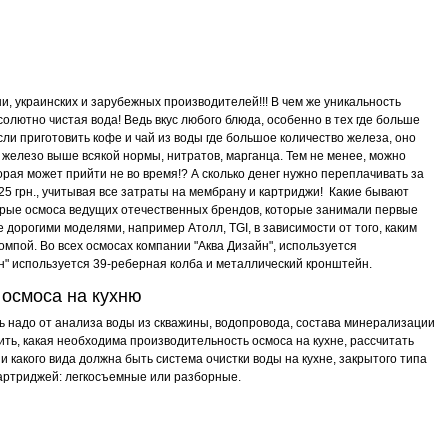
, украинских и зарубежных производителей!!! В чем же уникальность
солютно чистая вода! Ведь вкус любого блюда, особенно в тех где больше
если приготовить кофе и чай из воды где большое количество железа, оно
ся железо выше всякой нормы, нитратов, марганца. Тем не менее, можно
торая может прийти не во время!? А сколько денег нужно переплачивать за
,25 грн., учитывая все затраты на мембрану и картриджи! Какие бывают
орые осмоса ведущих отечественных брендов, которые занимали первые
дорогими моделями, например Атолл, TGI, в зависимости от того, каким
мпой. Во всех осмосах компании "Аква Дизайн", используется
йн" используется 39-реберная колба и металлический кронштейн.
 осмоса на кухню
ть надо от анализа воды из скважины, водопровода, состава минерализации
ть, какая необходима производительность осмоса на кухне, рассчитать
и какого вида должна быть система очистки воды на кухне, закрытого типа
 картриджей: легкосъемные или разборные.