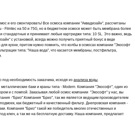
мос и его смонтировать! Все осмоса компании "Аквадизайн", рассчитаны
ы - Filmtec на 50 и 75G, но в бюджетном осмосе может быть мембрана более
ости стандартные и принимают любые картриджи типа: 10 SL. Это важно, ведь
зайн" с установкой, всегда можно получить приятный бонус в виде
для кухни, притом нужно помнить, что колбы в осмосах компании "Экософт
ильтрации типа: "Наша вода", что касается мембраны, постфильтра,
.
под необходимость заказчика, исходя из
анализа воды
.
металлические баки и краны типа - Modern. Компания "Экософт", один из
ором и с помпой. Заказывая любой осмос компании "Экософт" у нас, вы
мпания -"Бриз".Компания "Бриз", так же является ведущим производителем
подмоек, как бюджетный и качественный фильтр. Днепровская компания -
аки. Компания "Бриз" такой же победитель многих отечественных и
под ключ, а так же на бесплатную доставку. Наша компания, предлагает