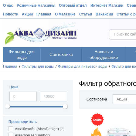
О нас
Розничные магазины
Оптовый отдел
Интернет Магазин
Серв
Новости
Акции
Главная
О Магазине
Статьи
Вакансии
Статьи о 
Фильтры для
Насосы и
Сантехника
воды
оборудование
Главная
/
Фильтры для воды
/
Фильтры для питьевой воды
/
Фильтр для в
Фильтр обратного
Цена
Сортировка
Акции
Производитель
АкваДизайн (AkvaDesign)
(2)
Аквафор (Aquaphor),