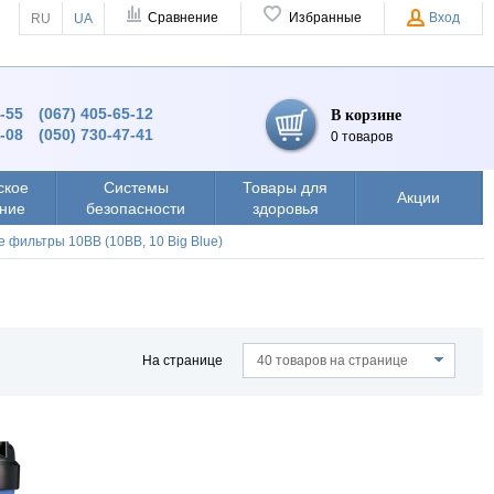
Сравнение
Избранные
Вход
RU
UA
4-55
(067) 405-65-12
В корзине
8-08
(050) 730-47-41
0 товаров
ское
Системы
Товары для
Акции
ние
безопасности
здоровья
 фильтры 10BB (10ВВ, 10 Big Blue)
На странице
40 товаров на странице