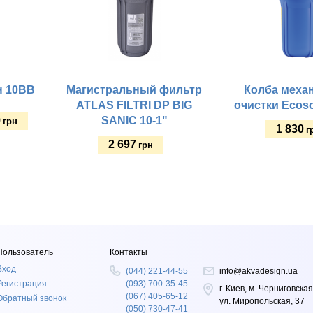
н 10BB
Магистральный фильтр
Колба меха
ATLAS FILTRI DP BIG
очистки Ecoso
9
SANIC 10-1"
грн
1 830
г
2 697
грн
Купить
Купить
Стандарт корпуса:
Пользователь
Контакты
Вход
(044) 221-44-55
info@akvadesign.ua
Регистрация
(093) 700-35-45
г. Киев, м. Черниговская
(067) 405-65-12
Обратный звонок
ул. Миропольская, 37
(050) 730-47-41