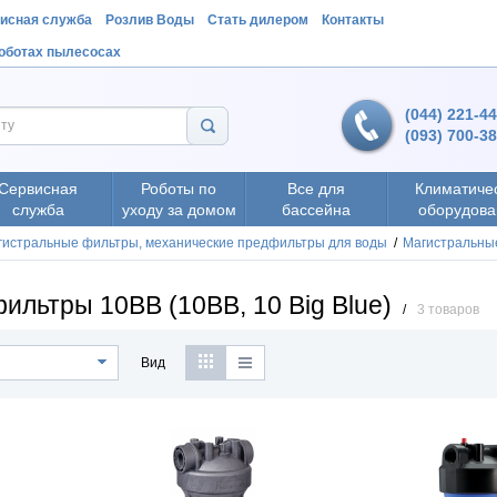
исная служба
Розлив Воды
Стать дилером
Контакты
роботах пылесосах
(044) 221-4
(093) 700-3
Сервисная
Роботы по
Все для
Климатиче
служба
уходу за домом
бассейна
оборудова
гистральные фильтры, механические предфильтры для воды
/
Магистральные
ильтры 10BB (10ВВ, 10 Big Blue)
/
3 товаров
Вид