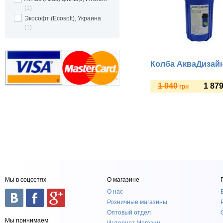
(1)
Экософт (Ecosoft), Украина
(1)
Колба АкваДизай
1 940
1 87
грн
Купить
Мы в соцсетях
О магазине
О нас
Розничные магазины
Оптовый отдел
Мы принимаем