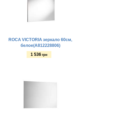
ROCA VICTORIA зеркало 60см,
белое(A812228806)
1 536
грн
Купить