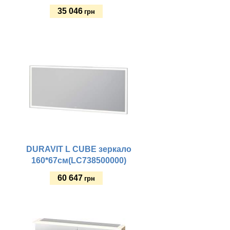
35 046
грн
Купить
DURAVIT L CUBE зеркало
160*67см(LC738500000)
60 647
грн
Купить