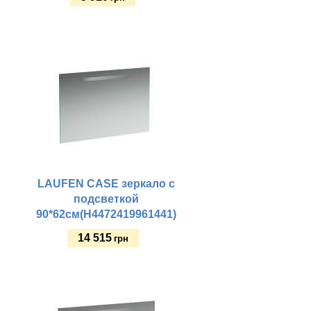
Купить
LAUFEN CASE зеркало с
подсветкой
90*62см(H4472419961441)
14 515
грн
Купить