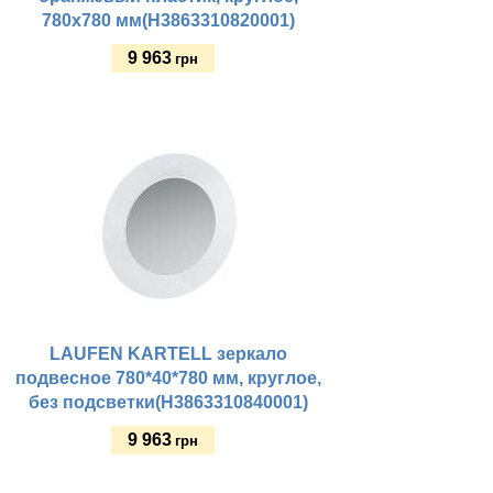
780х780 мм(H3863310820001)
9 963
грн
Купить
LAUFEN KARTELL зеркало
подвесное 780*40*780 мм, круглое,
без подсветки(H3863310840001)
9 963
грн