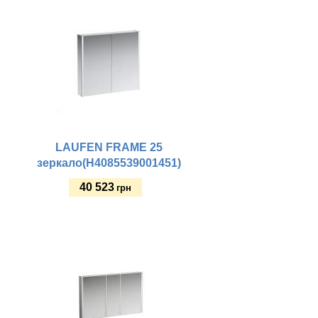
LAUFEN FRAME 25
зеркало(H4085539001451)
40 523
грн
Купить