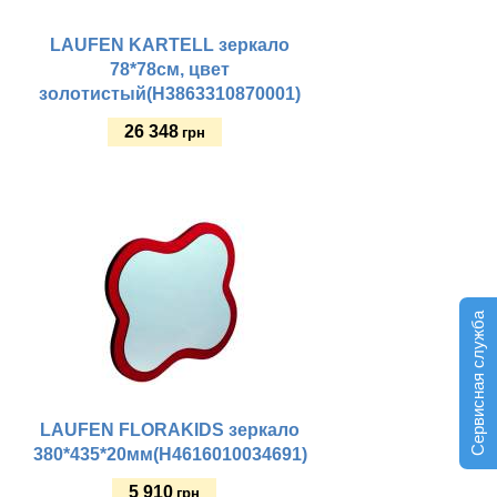
LAUFEN KARTELL зеркало
78*78см, цвет
золотистый(H3863310870001)
26 348
грн
Купить
Сервисная служба
LAUFEN FLORAKIDS зеркало
380*435*20мм(H4616010034691)
5 910
грн