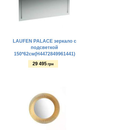
LAUFEN PALACE зеркало с
подсветкой
150*62см(H4472849961441)
29 495
грн
Купить