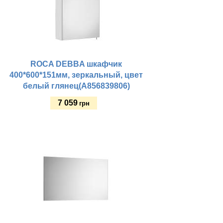
ROCA DEBBA шкафчик
400*600*151мм, зеркальный, цвет
белый глянец(A856839806)
7 059
грн
Купить