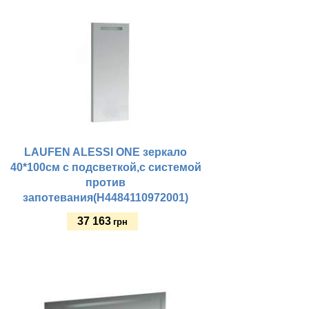
Купить
LAUFEN ALESSI ONE зеркало
40*100см с подсветкой,с системой
против
запотевания(H4484110972001)
37 163
грн
Купить