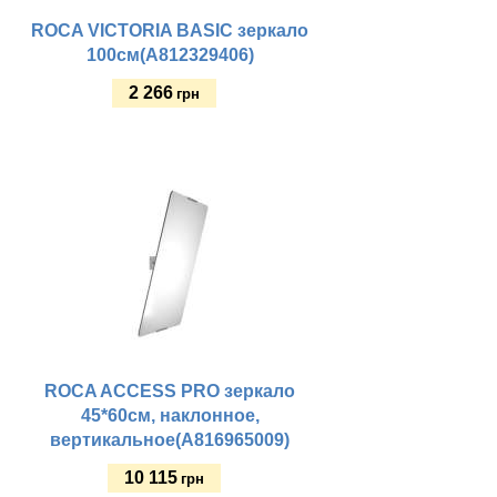
ROCA VICTORIA BASIC зеркало
100см(A812329406)
2 266
грн
Купить
ROCA ACCESS PRO зеркало
45*60см, наклонное,
вертикальное(A816965009)
10 115
грн