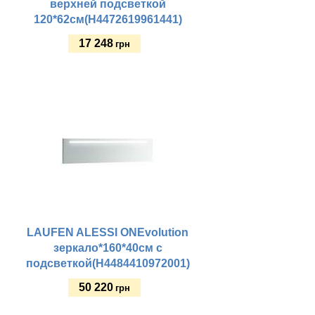
верхней подсветкой
120*62см(H4472619961441)
17 248
грн
Купить
LAUFEN ALESSI ONEvolution
зеркало*160*40см с
подсветкой(H4484410972001)
50 220
грн