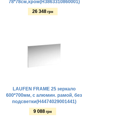
78*78см,хром(H3863310860001)
26 348
грн
Купить
LAUFEN FRAME 25 зеркало
600*700мм, с алюмин. рамой, без
подсветки(H4474029001441)
9 088
грн
Купить