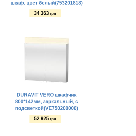
шкаф, цвет белый(753201818)
34 363
грн
Купить
DURAVIT VERO шкафчик
800*142мм, зеркальный, с
подсветкой(VE750200000)
52 925
грн
Купить