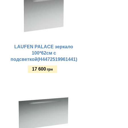
LAUFEN PALACE зеркало
100*62см с
подсветкой(H4472519961441)
17 600
грн
Купить