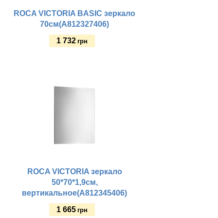
ROCA VICTORIA BASIC зеркало
70см(A812327406)
1 732
грн
Купить
ROCA VICTORIA зеркало
50*70*1,9см,
вертикальное(A812345406)
1 665
грн