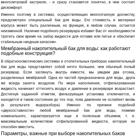
многолитровой кастрюле, - и сразу становится понятно, в чем состоит
дискомфорт.
Именно поэтому в системах, осуществляющих многоэтапную доочистку,
предусмотрен специальный бак для воды. Его стоимость и материал
корпуса может быть различным, но функция, в любом случае, остается
неизменной. Наличие подобного резервуара избавит Вас от необходимости
тратить свое время на забор жидкости для готовки или питья и обеспечит
стабильным «водным запасом».
Мембранный накопительный бак для воды: как работают
подобные конструкция?
В обратноосмотических системах и отопительных приборах накопительный
бак для воды представляет собой нечто большее, чем обычный полый
резервуар. Если заглянуть внутрь емкости, мы увидим два отсека,
разделенных мембраной. Одна из частей предназначена для воды, друга
же всегда занята воздухом. По мере наполнения, отфильтрованная
жидкость начинает оттеснять воздух и давление в резервуаре возрастает.
Достигнув заданной отметки, фильтрующая установка отключается, и
находится в таком состоянии до тех пор, пока давление не ослабеет вновь
(в результате водоразбора). Именно по причине подобной
«двухсоставности» любой мембранный бак для воды, помимо
номинального, характеризуется еще и полезным объемом, т. е.
максимальным количеством отфильтрованной жидкости, которую он
способен вместить.
Параметры, важные при выборе накопительных баков