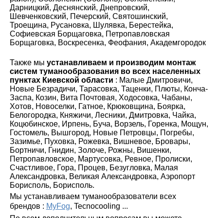
Дарницкий, Деснянский, Днепровский,
Шевченковский, Печерский, Святошинский,
Троещина, Русановка, Шулявка, Берестейка,
Софиевская Борщаговка, Петропавловская
Борщаговка, Воскресенка, Феофания, Академгородок
Также мы
устанавливаем и производим монтаж
систем туманообразования во всех населенных
пунктах Киевской области
: Малые Дмитровичи,
Новые Безрадичи, Тарасовка, Таценки, Плюты, Конча-
Заспа, Козин, Вита Почтовая, Ходосовка, Чабаны,
Хотов, Новоселки, Гатное, Крюковщина, Боярка,
Белогородка, Княжичи, Лесники, Дмитровка, Чайка,
Коцюбинское, Ирпень, Буча, Ворзель, Горенка, Мощун,
Гостомель, Вышгород, Новые Петровцы, Погребы,
Зазимье, Пуховка, Рожевка, Вишневое, Бровары,
Бортничи, Гнидин, Золоче, Рожны, Вишенки,
Петропавловское, Мартусовка, Ревное, Пролиски,
Счастливое, Гора, Процев, Безугловка, Малая
Александровка, Великая Александровка, Аэропорт
Борисполь, Борисполь.
Мы устанавливаем туманообразователи всех
брендов :
MyFog
, Tecnocooling ...