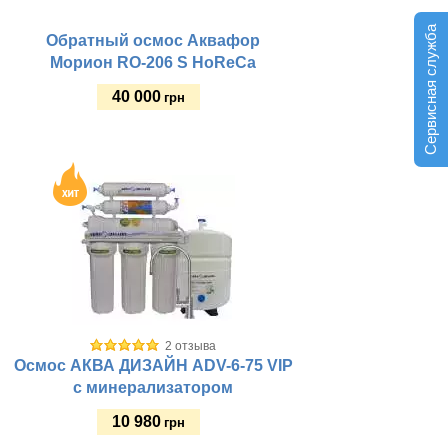
Сервисная служба
Обратный осмос Аквафор
Морион RO-206 S HoReCa
40 000
грн
Купить
Фильтр для:
Рабочее давление, атм:
Материал корпуса:
Электропитание:
Высота крана, мм:
Тип колб:
Объем бака, л:
Материал бака:
2 отзыва
Стиль крана:
Осмос АКВА ДИЗАЙН ADV-6-75 VIP
Габариты (ш/в/г) мм:
с минерализатором
10 980
грн