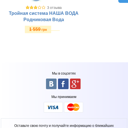
3 отзыва
Тройная система НАША ВОДА
Родниковая Вода
1 559
грн
Купить
Рабочее давление, атм:
Материал корпуса:
Тип колб:
Размещение:
Мы в соцсетях
Стиль крана:
Габариты (ш/в/г) мм:
Тип фильтрации:
Рабочая температура, оС:
Мы принимаем
Кол-во этапов очистки:
Класс фильтра:
Оставьте свою почту и получайте информацию о ближайших