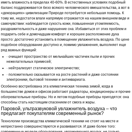
иметь влажность в пределах 40-60%. В естественных условиях подобный
баланс поддерживается безо всякого человеческого вмешательства, а вот в
«декорациях» цивилизации Природе потребуется небольшая помощь. К
тому же, недостаток влаги напрямую отражается на нашем внешнем виде и
самочувствии: наблюдается сухость кожи, повышенная утомляемость,
раздражительность и даже нарушение сна. Избавиться от этих проблем и
подарить себе и домочадцам комфорт и хорошее расположение духа
просто: достаточно установить в помещении увлажнитель воздуха. По цене
подобное оборудование доступно и, помимо увлажнения, выполняет еще
ряд важных функций:
· очищает пространство от мельчайших частичек пыли и прочих
нежелательных примесей;
· нейтрализует статическое электричество;
· положительно сказывается на росте растений и даже состоянии
электроники, бытовой техники и антиквариата.
Особенно востребована эта климатическая техника зимой, когда в
большинстве домов и офисов работают радиаторы, кондиционеры и прочие
обогревательные приборы. Но и летом подобные приборы пригодятся: она
способны стать настоящим спасением от смога и жары.
Паровой, ультразвуковой увлажнитель воздуха – что
предлагает покупателям современный рынок?
Технологии производства климатической техники не стоят на месте и
непрестанно совершенствуются и развиваются. И даже более того:
современные модели оборудования, увлажняющего воздух, не только