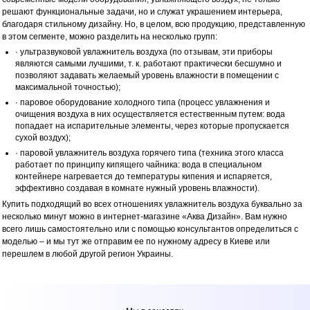
решают функциональные задачи, но и служат украшением интерьера,
благодаря стильному дизайну. Но, в целом, всю продукцию, представленную
в этом сегменте, можно разделить на несколько групп:
· ультразвуковой увлажнитель воздуха (по отзывам, эти приборы
являются самыми лучшими, т. к. работают практически бесшумно и
позволяют задавать желаемый уровень влажности в помещении с
максимальной точностью);
· паровое оборудование холодного типа (процесс увлажнения и
очищения воздуха в них осуществляется естественным путем: вода
попадает на испарительные элементы, через которые пропускается
сухой воздух);
· паровой увлажнитель воздуха горячего типа (техника этого класса
работает по принципу кипящего чайника: вода в специальном
контейнере нагревается до температуры кипения и испаряется,
эффективно создавая в комнате нужный уровень влажности).
Купить подходящий во всех отношениях увлажнитель воздуха буквально за
несколько минут можно в интернет-магазине «Аква Дизайн». Вам нужно
всего лишь самостоятельно или с помощью консультантов определиться с
моделью – и мы тут же отправим ее по нужному адресу в Киеве или
перешлем в любой другой регион Украины.