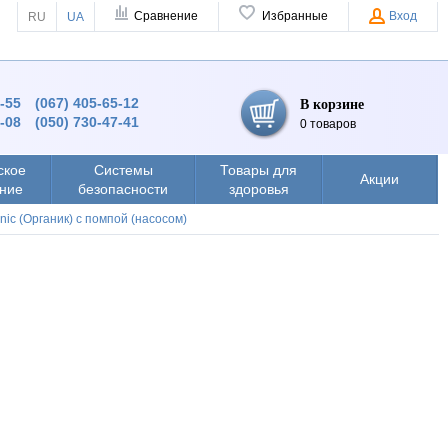
Сравнение
Избранные
Вход
RU
UA
4-55
(067) 405-65-12
В корзине
8-08
(050) 730-47-41
0 товаров
ское
Системы
Товары для
Акции
ние
безопасности
здоровья
nic (Органик) с помпой (насосом)