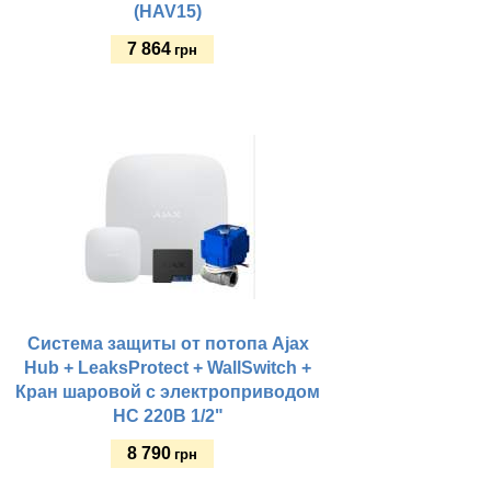
(HAV15)
7 864
грн
Купить
Система защиты от потопа Ajax
Hub + LeaksProtect + WallSwitch +
Кран шаровой с электроприводом
HC 220В 1/2"
8 790
грн