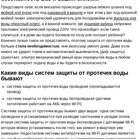
Представьте себе, если внезапно происходит разрыв гибкого шланга под
мойкой для кухни
или под
раковиной в ванную
и при этом у вас под кухонной
мойкой лежит электрический удлинитель для посудомойки или
фильтра для
воды обратный осмос
, а в ванной комнате, где
душевая кабина
небрежно
проложен электрический провод 220V. Что произойдет, если такое
случиться, а в доме вы ходите босиком по полу или ползает ребенок?
Конечно лучше такое не представлять, поэтому защита от протечек воды
больше
стала необходимостью
, чем аксессуар умного дома. Даже если
никого не ударит током и автоматический выключатель (диф защиты)
сработает, электро механический умный кран перекрытия воды в любом
случае перекроет подачу воды и вы будете в безопасности.
Какие виды систем защиты от протечек воды
бывают
система защиты от протечек воды проводная (прокладывается
провод)
система защиты от протечек воды беспроводная (датчики
затопления работают на АКБ через Wi-Fi)
Система защиты от протечек воды бывает двух видов : одна система
проводная и устанавливается при разводке сантехники и укладке полов,
вторая система защиты от протечек воды беспроводная с датчиками Wi-Fi,
которую можно устанавливать после того, как ремонт в квартире уже
завершен. Недостатком системы антипротечки на Wi-Fi датчиках является