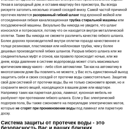
Уехав в загородный дом, и оставив квартиру без присмотра, Вы всегда
рискуете затопить несколько этажей соседей внизу. Самой частой причиной
протечек является
разорванный гибкий шланг
под кухонной мойкой или
отсоединенная гибкая канализационная
трубка стиральной машины
или
посудомоечной машины. Визуально Вы никогда не увидите, что шланг
износился и потрескался, потому что он находится внутри металлической
оплетки. Также Вы никогда не сможете различить качество гибкого шланга.
Более дорогих производителей внутри оплетки гораздо качественнее и
толще резиновая, пластиковая или нейлоновая трубка, чем у более
дешевых производителей гибких шлангов. Разрыв гибкого шланга или же
соединительных муфт и сгонов, как правило происходит ночью, или же
днем, когда давление в системе водопровода может стать максимально
критическим ввиду какого - либо сбоя автоматики. Так как на автоматику в
многоэтажном доме Вы повлиять не можете, у Вас есть единственный выход
защитить себя и своих соседей от протечки воды самостоятельно. Защитив
свой дом системой от протечки воды, Вы не только сэкономите время, но и
сохраните много вещей, находящихся в вашем доме или квартире.
Например таких как паркетная доска, ламинат, кухонная мебель не
разбухнет при протекании гибкого шланга. Если у Вас электрический
подогрев пола, Вы также сэкономите на переукладке электрических матов,
которые
не сгорят при проникновении воды
под ламинат или паркетную
доску.
Система защиты от протечек воды - это
безопасность Вас и ваших близких