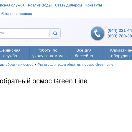
исная служба
Розлив Воды
Стать дилером
Контакты
роботах пылесосах
(044) 221-4
(093) 700-3
Сервисная
Роботы по
Все для
Климатиче
служба
уходу за домом
бассейна
оборудова
оды обратный осмос
/
Фильтр для воды обратный осмос Green Line
 обратный осмос Green Line