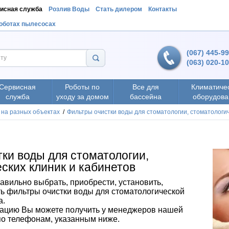
исная служба
Розлив Воды
Стать дилером
Контакты
роботах пылесосах
(067) 445-9
(063) 020-1
Сервисная
Роботы по
Все для
Климатиче
служба
уходу за домом
бассейна
оборудова
 на разных объектах
/
Фильтры очистки воды для стоматологии, стоматологич
ки воды для стоматологии,
ских клиник и кабинетов
вильно выбрать, приобрести, установить,
ть фильтры очистки воды для стоматологической
а.
ацию Вы можете получить у менеджеров нашей
о телефонам, указанным ниже.