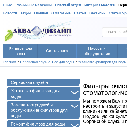
О нас
Розничные магазины
Оптовый отдел
Интернет Магазин
Серв
Новости
Акции
Главная
О Магазине
Статьи
Вакансии
Статьи о 
Фильтры для
Насосы и
Сантехника
воды
оборудование
Главная
/
Сервисная служба. Все для воды
/
Установка фильтров для воды
Сервисная служба
Фильтры очист
+
Установка фильтров для
стоматологиче
воды
Мы поможем Вам пра
+
Замена картриджей и
настроить и запусти
обслуживание фильтров для
клиники или кабинет
воды
Подробную консульт
Сервисной службы п
+
Ремонт фильтров для воды