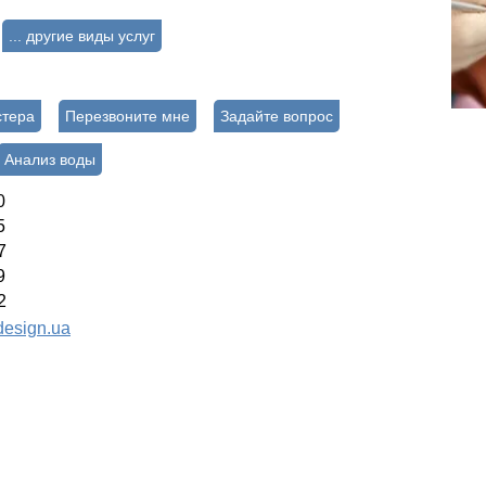
... другие виды услуг
стера
Перезвоните мне
Задайте вопрос
Анализ воды
0
5
7
9
2
esign.ua