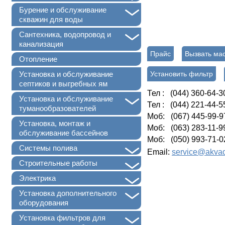
+
Бурение и обслуживание
скважин для воды
+
Сантехника, водопровод и
канализация
Прайс
Вызвать ма
Отопление
Установить фильтр
Установка и обслуживание
септиков и выгребных ям
Тел : (044) 360-64-3
+
Установка и обслуживание
Тел : (044) 221-44-5
туманообразователей
Моб: (067) 445-99-9
Установка, монтаж и
Моб: (063) 283-11-9
обслуживание бассейнов
Моб: (050) 993-71-0
+
Системы полива
Email:
service@akvad
+
Строительные работы
+
Электрика
+
Установка дополнительного
оборудования
+
Установка фильтров для