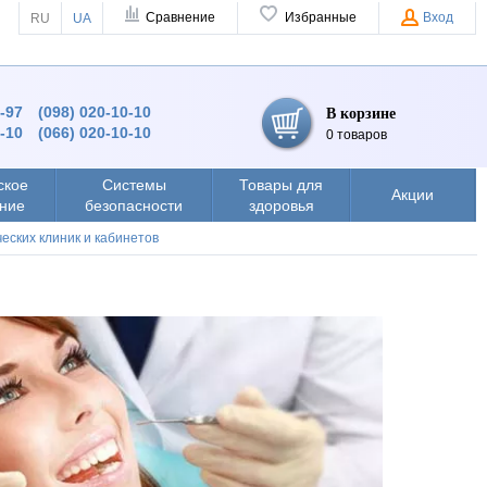
Сравнение
Избранные
Вход
RU
UA
9-97
(098) 020-10-10
В корзине
0-10
(066) 020-10-10
0 товаров
ское
Системы
Товары для
Акции
ние
безопасности
здоровья
еских клиник и кабинетов