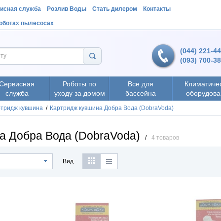
исная служба
Розлив Воды
Стать дилером
Контакты
роботах пылесосах
(044) 221-4
(093) 700-3
Сервисная
Роботы по
Все для
Климатиче
служба
уходу за домом
бассейна
оборудова
ртридж кувшина
/
Картридж кувшина Добра Вода (DobraVoda)
а Добра Вода (DobraVoda)
/
4 товаров
Вид