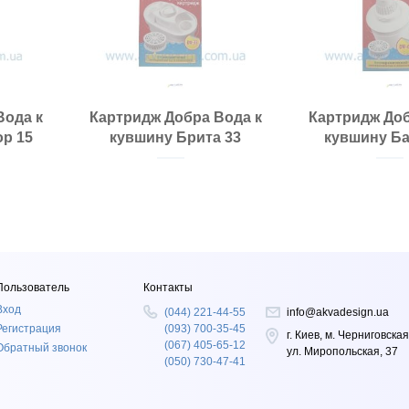
Вода к
Картридж Добра Вода к
Картридж Доб
р 15
кувшину Брита 33
кувшину Ба
Пользователь
Контакты
Вход
(044) 221-44-55
info@akvadesign.ua
Регистрация
(093) 700-35-45
г. Киев, м. Черниговская
(067) 405-65-12
Обратный звонок
ул. Миропольская, 37
(050) 730-47-41