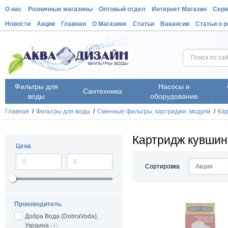
О нас
Розничные магазины
Оптовый отдел
Интернет Магазин
Серв
Новости
Акции
Главная
О Магазине
Статьи
Вакансии
Статьи о 
Фильтры для
Насосы и
Сантехника
воды
оборудование
Главная
/
Фильтры для воды
/
Cменные фильтры, картриджи, модули
/
Ка
Картридж кувшин
Цена
Сортировка
Акции
Производитель
Добра Вода (DobraVoda),
Украина
(4)