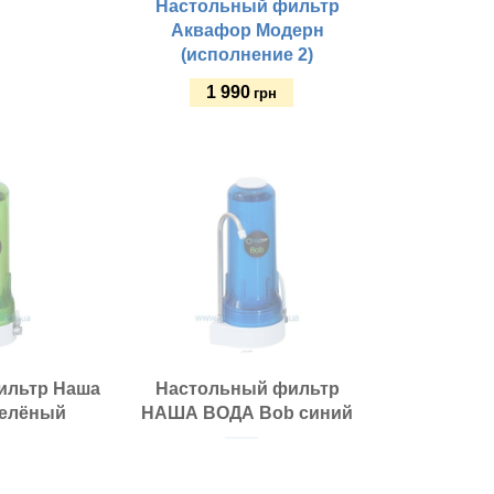
Настольный фильтр
Аквафор Модерн
(исполнение 2)
1 990
грн
Размещение:
Купить
Тип фильтрации:
Рабочая температура, оС:
Кол-во этапов очистки:
Класс фильтра:
Этапы очистки:
Страна изготовитель:
Цвет:
ильтр Наша
Настольный фильтр
зелёный
НАША ВОДА Bob синий
Размещение:
Класс фильтра: