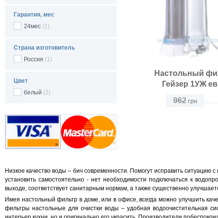
Гарантия, мес
24мес
(1)
Страна изготовитель
Россия
(1)
Настольный фи
Цвет
Гейзер 1УЖ е
белый
(2)
962
грн
Размещение:
Класс фильтра:
Низкое качество воды – бич современности. Помогут исправить ситуацию с 
установить самостоятельно - нет необходимости подключаться к водопро
выходе, соответствует санитарным нормам, а также существенно улучшаетс
Имея настольный фильтр в доме, или в офисе, всегда можно улучшить каче
фильтры настольные для очистки воды – удобная водоочистительная сис
интерьер кухни, но и оригинально его украсить. Производители побеспокои