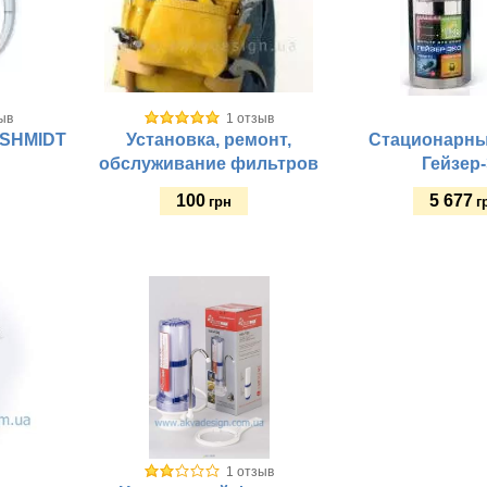
ыв
1 отзыв
.SHMIDT
Установка, ремонт,
Стационарны
обслуживание фильтров
Гейзер
100
5 677
грн
г
Купить
Купить
Размещение:
Класс фильтра:
:
т.:
1 отзыв
: