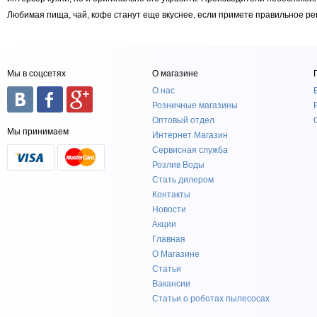
Любимая пища, чай, кофе станут еще вкуснее, если примете правильное ре
Мы в соцсетях
О магазине
О нас
Розничные магазины
Оптовый отдел
Мы принимаем
Интернет Магазин
Сервисная служба
Розлив Воды
Стать дилером
Контакты
Новости
Акции
Главная
О Магазине
Статьи
Вакансии
Статьи о роботах пылесосах