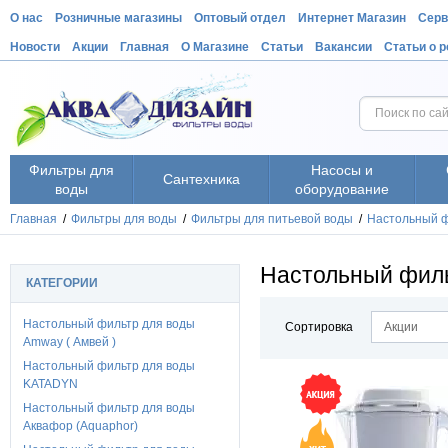
О нас
Розничные магазины
Оптовый отдел
Интернет Магазин
Серв
Новости
Акции
Главная
О Магазине
Статьи
Вакансии
Статьи о 
Фильтры для
Насосы и
Сантехника
воды
оборудование
Главная
/
Фильтры для воды
/
Фильтры для питьевой воды
/
Настольный ф
Настольный филь
КАТЕГОРИИ
Настольный фильтр для воды
Сортировка
Акции
Amway ( Амвей )
Настольный фильтр для воды
KATADYN
Настольный фильтр для воды
Аквафор (Aquaphor)