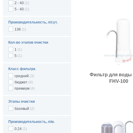
2 - 40
(1)
Размещение:
5 - 40
(1)
Купить
Класс фильтра:
Производительность, л/сут.
136
(1)
Кол-во этапов очистки
1
(1)
5
(1)
Класс фильтра
Фильтр для воды F
средний
(3)
FHV-100
бюджет
(4)
премиум
(4)
Этапы очистки
базовый
(2)
Производительность, л/м.
0.24
(1)