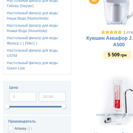
Настольный фильтр для воды
Гейзер (Geyser)
Настольный фильтр для воды
Наша Вода (NashaVoda)
Настольный фильтр для воды
Новая Вода (NovaVoda)
1 отз
Кувшин Аквафор J
Настольный фильтр для воды
Фильтр 1 ( Filter1 )
A500
Настольный фильтр для воды
5 509
грн
USTM
Настольный фильтр для воды
Green Line
Купить
Материал корпуса:
Цена
Размещение:
Габариты (ш/в/г) мм:
Тип фильтрации:
Рабочая температура, оС
Производительность, л/су
Производитель
Кол-во этапов очистки:
Amway
(1)
Производительность, л/м.