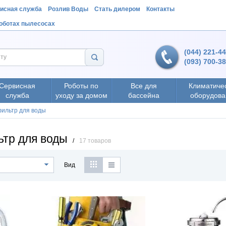
исная служба
Розлив Воды
Стать дилером
Контакты
роботах пылесосах
(044) 221-4
(093) 700-3
Сервисная
Роботы по
Все для
Климатиче
служба
уходу за домом
бассейна
оборудова
ильтр для воды
тр для воды
/
17 товаров
Вид