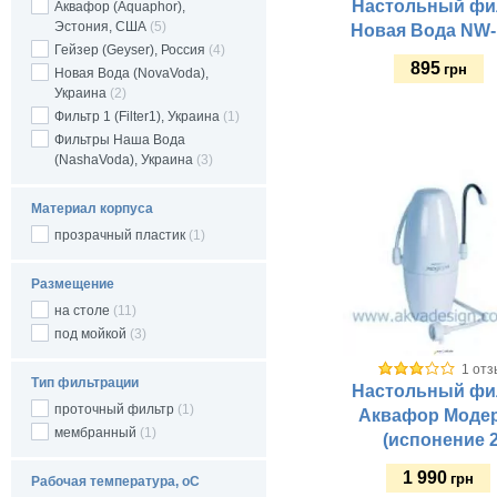
Настольный фи
Аквафор (Aquaphor),
Гарантия, мес:
Эстония, США
(5)
Новая Вода NW-
Цвет:
Гейзер (Geyser), Россия
(4)
895
грн
Новая Вода (NovaVoda),
Украина
(2)
Фильтр 1 (Filter1), Украина
(1)
Купить
Фильтры Наша Вода
(NashaVoda), Украина
(3)
Материал корпуса
прозрачный пластик
(1)
Размещение
на столе
(11)
под мойкой
(3)
1 отз
Тип фильтрации
Настольный фи
проточный фильтр
(1)
Аквафор Моде
мембранный
(1)
(испонение 2
1 990
грн
Рабочая температура, оС