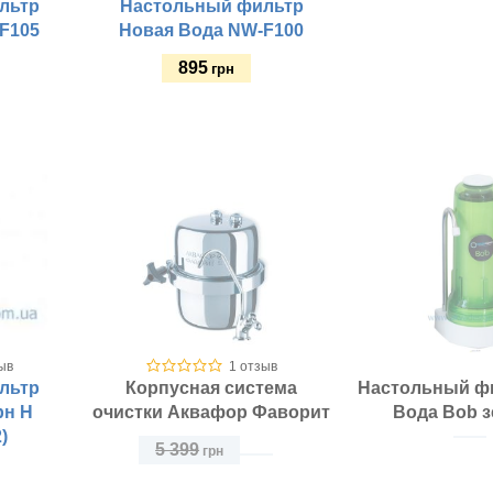
льтр
Настольный фильтр
F105
Новая Вода NW-F100
895
грн
Купить
Размещение:
Класс фильтра:
ыв
1 отзыв
льтр
Корпусная система
Настольный ф
рн H
очистки Аквафор Фаворит
Вода Bob 
)
5 399
грн
Размещение:
Класс фильтра:
Размещение: