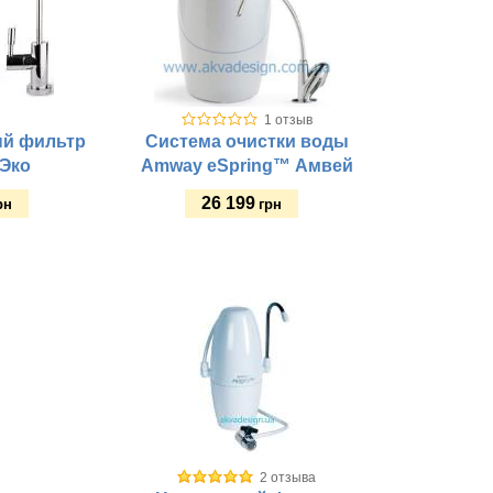
1 отзыв
й фильтр
Система очистки воды
-Эко
Amway eSpring™ Амвей
26 199
рн
грн
Купить
Размещение:
Класс фильтра:
Этапы очистки:
2 отзыва