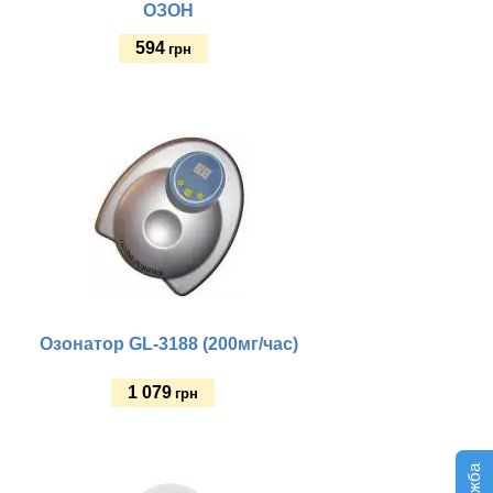
ОЗОН
594
грн
Купить
Озонатор GL-3188 (200мг/час)
1 079
грн
Купить