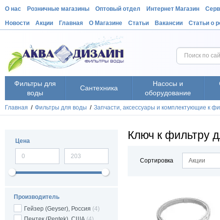
О нас
Розничные магазины
Оптовый отдел
Интернет Магазин
Серв
Новости
Акции
Главная
О Магазине
Статьи
Вакансии
Статьи о 
Фильтры для
Насосы и
Сантехника
воды
оборудование
Главная
/
Фильтры для воды
/
Запчасти, аксессуары и комплектующие к ф
Ключ к фильтру 
Цена
Сортировка
Акции
Производитель
Гейзер (Geyser), Россия
(4)
Пентек (Pentek), США
(4)