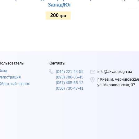
Запад/Юг
200
грн
Купить
Тип:
Тип:
Пользователь
Контакты
Вход
(044) 221-44-55
info@akvadesign.ua
Регистрация
(093) 700-35-45
г. Киев, м. Черниговская
(067) 405-65-12
Обратный звонок
ул. Миропольская, 37
(050) 730-47-41