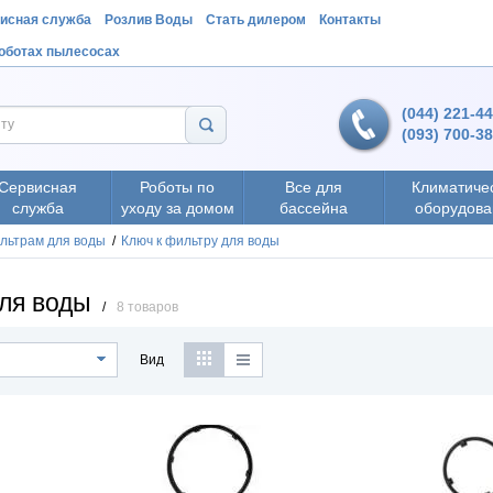
исная служба
Розлив Воды
Стать дилером
Контакты
роботах пылесосах
(044) 221-4
(093) 700-3
Сервисная
Роботы по
Все для
Климатиче
служба
уходу за домом
бассейна
оборудова
ильтрам для воды
/
Ключ к фильтру для воды
для воды
/
8 товаров
Вид