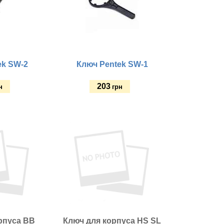
ek SW-2
Ключ Pentek SW-1
203
н
грн
Купить
рпуса ВВ
Ключ для корпуса HS SL