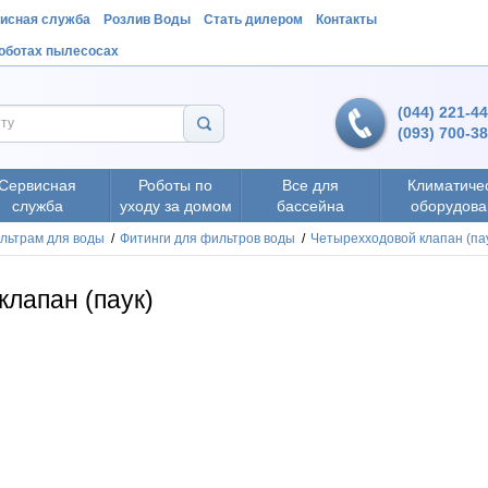
исная служба
Розлив Воды
Стать дилером
Контакты
роботах пылесосах
(044) 221-4
(093) 700-3
Сервисная
Роботы по
Все для
Климатиче
служба
уходу за домом
бассейна
оборудова
ильтрам для воды
/
Фитинги для фильтров воды
/
Четырехходовой клапан (па
клапан (паук)