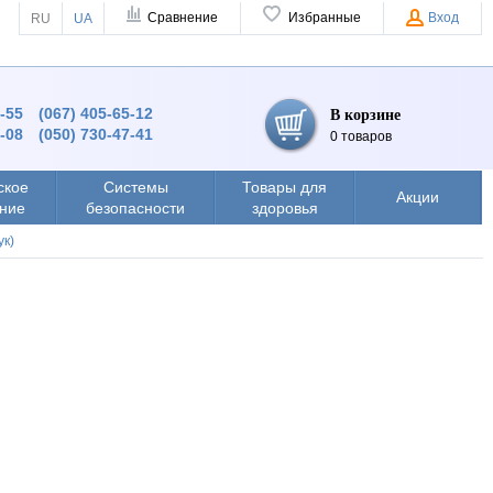
Сравнение
Избранные
Вход
RU
UA
4-55
(067) 405-65-12
В корзине
8-08
(050) 730-47-41
0 товаров
ское
Системы
Товары для
Акции
ние
безопасности
здоровья
ук)