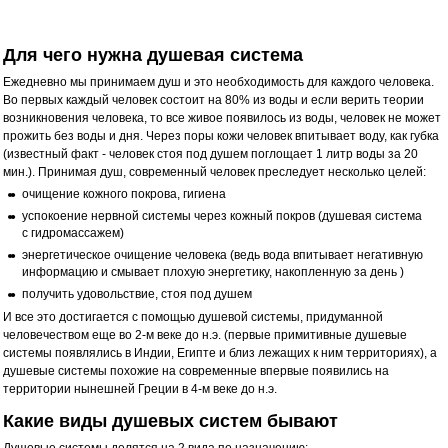
Купить
Для чего нужна душевая система
Ежедневно мы принимаем душ и это необходимость для каждого человека.
Во первых каждый человек состоит на 80% из воды и если верить теории
возникновения человека, то все живое появилось из воды, человек не может
прожить без воды и дня. Через поры кожи человек впитывает воду, как губка
(известный факт - человек стоя под душем поглощает 1 литр воды за 20
мин.). Принимая душ, современный человек преследует несколько целей:
очищение кожного покрова, гигиена
успокоение нервной системы через кожный покров (душевая система
с гидромассажем)
энергетическое очищение человека (ведь вода впитывает негативную
информацию и смывает плохую энергетику, накопленную за день )
получить удовольствие, стоя под душем
И все это достигается с помощью душевой системы, придуманной
человечеством еще во 2-м веке до н.э. (первые примитивные душевые
системы появлялись в Индии, Египте и близ лежащих к ним территориях), а
душевые системы похожие на современные впервые появились на
территории нынешней Греции в 4-м веке до н.э.
Какие виды душевых систем бывают