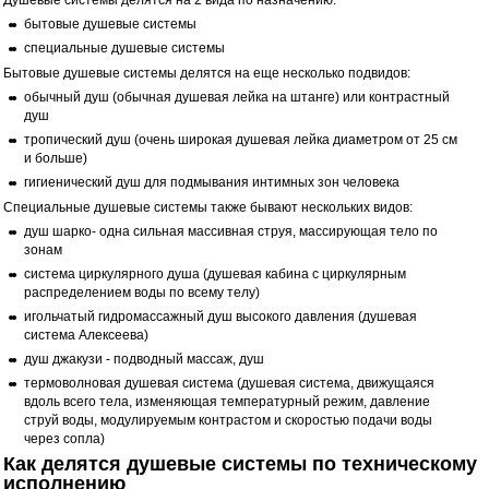
Душевые системы делятся на 2 вида по назначению:
бытовые душевые системы
специальные душевые системы
Бытовые душевые системы делятся на еще несколько подвидов:
обычный душ (обычная душевая лейка на штанге) или контрастный
душ
тропический душ (очень широкая душевая лейка диаметром от 25 см
и больше)
гигиенический душ для подмывания интимных зон человека
Специальные душевые системы также бывают нескольких видов:
душ шарко- одна сильная массивная струя, массирующая тело по
зонам
система циркулярного душа (душевая кабина с циркулярным
распределением воды по всему телу)
игольчатый гидромассажный душ высокого давления (душевая
система Алексеева)
душ джакузи - подводный массаж, душ
термоволновая душевая система (душевая система, движущаяся
вдоль всего тела, изменяющая температурный режим, давление
струй воды, модулируемым контрастом и скоростью подачи воды
через сопла)
Как делятся душевые системы по техническому
исполнению