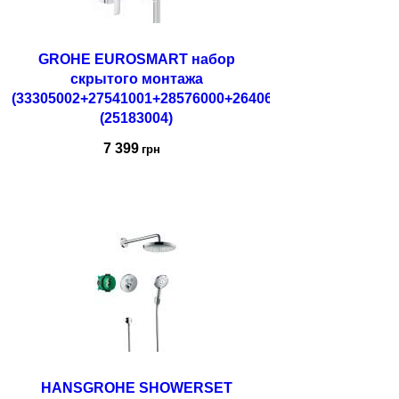
GROHE EUROSMART набор
скрытого монтажа
(33305002+27541001+28576000+26406001)
(25183004)
7 399
грн
Купить
HANSGROHE SHOWERSET