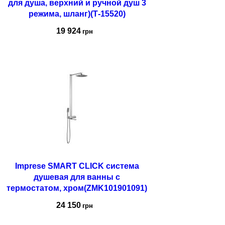
для душа, верхний и ручной душ 3
режима, шланг)(Т-15520)
19 924
грн
Купить
Imprese SMART CLICK система
душевая для ванны с
термостатом, хром(ZMK101901091)
24 150
грн