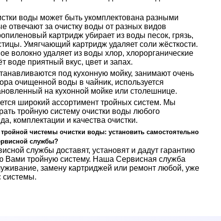
истки воды может быть укомплектована разными
е отвечают за очистку воды от разных видов
опиленовый картридж убирает из воды песок, грязь,
стицы. Умягчающий картридж удаляет соли жёсткости.
ое волокно удаляет из воды хлор, хлорорганические
т воде приятный вкус, цвет и запах.
танавливаются под кухонную мойку, занимают очень
ора очищенной воды в чайник, используется
ановленный на кухонной мойке или столешнице.
еется широкий ассортимент тройных систем. Мы
ать тройную систему очистки воды любого
да, комплектации и качества очистки.
 тройной чистемы очистки воды: установить самостоятельно
ервисной службы?
исной службы доставят, установят и дадут гарантию
 Вами тройную систему. Наша Сервисная служба
луживание, замену картриджей или ремонт любой, уже
с системы.