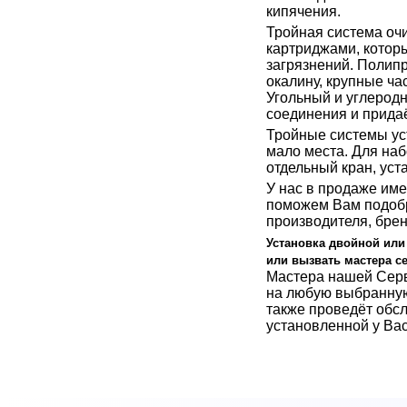
кипячения.
Тройная система оч
картриджами, которы
загрязнений. Полипр
окалину, крупные ча
Угольный и углеродн
соединения и придаё
Тройные системы ус
мало места. Для наб
отдельный кран, уст
У нас в продаже им
поможем Вам подобр
производителя, брен
Установка двойной или
или вызвать мастера с
Мастера нашей Серв
на любую выбранную
также проведёт обс
установленной у Ва