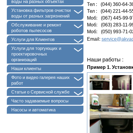
воды на разных объектах
Тел : (044) 360-64-3
+
Установка фильтров очистки
Тел : (044) 221-44-5
воды от разных загрязнений
Моб: (067) 445-99-9
+
Моб: (063) 283-11-9
Обслуживание и ремонт
роботов пылесосов
Моб: (050) 993-71-0
+
Email:
service@akvad
Услуги для Клиентов
+
Услуги для торгующих и
проектировочных
Наши работы :
организаций
Пример 1. Установ
Наши клиенты
+
Фото и видео галерея наших
работ
+
Статьи о Сервисной службе
Часто задаваемые вопросы
Насосы и автоматика