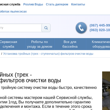
исная служба
Розлив Воды
Стать дилером
Контакты
роботах пылесосах
(067) 445-9
(063) 020-1
Сервисная
Роботы по
Все для
Климатиче
служба
уходу за домом
бассейна
оборудова
/
Установка тройных (трех - ступенчатых) фильтров очистки воды
йных (трех -
фильтров
очистки вод
ы
ройную систему очистки воды быстро, качественно
ной системы мастером нашей Сервисной службы,
нтии 1год, Вы получаете дополнительно гарантию
одключения и монтажа. Если в течение этого срока