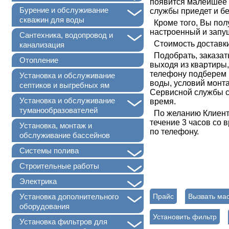
появится малейшее 
+
Бурение и обслуживание
службы приедет и бе
скважин для воды
Кроме того, Вы пол
настроенный и запу
+
Сантехника, водопровод и
Стоимость доставки,
канализация
Подобрать, заказать
Отопление
выходя из квартиры
телефону подберем 
Установка и обслуживание
воды, условий монт
септиков и выгребных ям
Сервисной службы са
+
Установка и обслуживание
время.
туманообразователей
По желанию Клиента
течение 3 часов со 
Установка, монтаж и
по телефону.
обслуживание бассейнов
+
Системы полива
+
Строительные работы
+
Электрика
+
Прайс
Вызвать ма
Установка дополнительного
оборудования
Установить фильтр
+
Установка фильтров для