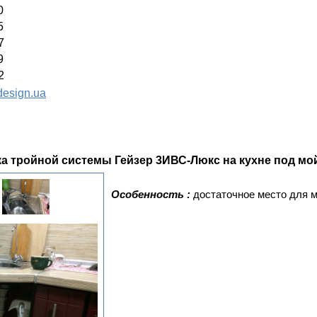
0
5
7
9
2
esign.ua
ка тройной системы Гейзер 3ИВС-Люкс на кухне под мо
Особенность :
достаточное место для 