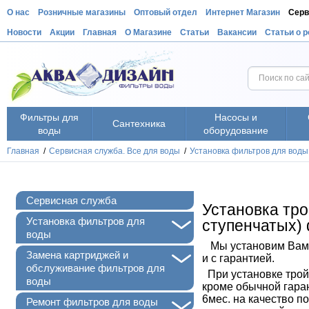
О нас
Розничные магазины
Оптовый отдел
Интернет Магазин
Серв
Новости
Акции
Главная
О Магазине
Статьи
Вакансии
Статьи о 
Фильтры для
Насосы и
Сантехника
воды
оборудование
Главная
/
Сервисная служба. Все для воды
/
Установка фильтров для воды
Сервисная служба
Установка тро
+
Установка фильтров для
ступенчатых)
воды
Мы установим Вам т
+
Замена картриджей и
и с гарантией.
обслуживание фильтров для
При установке трой
воды
кроме обычной гара
6мес. на качество п
+
Ремонт фильтров для воды