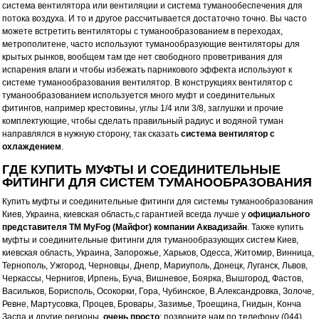
система вентилятора или вентиляции и система туманообеспечения для
потока воздуха. И то и другое рассчитывается достаточно точно. Вы часто
можете встретить вентиляторы с туманообразованием в переходах,
метрополитене, часто используют туманообразующие вентиляторы для
крытых рынков, вообщем там где нет свободного проветривания для
испарения влаги и чтобы избежать парникового эффекта используют к
системе туманообразования вентилятор. В конструкциях вентилятор с
туманообразованием используется много муфт и соединительных
фитингов, например крестовины, углы 1/4 или 3/8, заглушки и прочие
комплектующие, чтобы сделать правильный радиус и водяной туман
направлялся в нужную сторону, так сказать
система вентилятор с
охлаждением
.
ГДЕ КУПИТЬ МУФТЫ И СОЕДИНИТЕЛЬНЫЕ
ФИТИНГИ ДЛЯ СИСТЕМ ТУМАНООБРАЗОВАНИЯ
Купить муфты и соединительные фитинги для системы туманообразования
Киев, Украина, киевская область,
с гарантией всегда лучше у
официального
представителя ТМ MyFog (Майфог) компании Аквадизайн
. Также купить
муфты и соединительные фитинги
для туманообразующих систем Киев,
киевская область, Украина, Запорожье, Харьков, Одесса, Житомир, Винница,
Тернополь, Ужгород, Черновцы, Днепр, Мариуполь, Донецк, Луганск, Львов,
Черкассы, Чернигов, Ирпень, Буча, Вишневое, Боярка, Вышгород, Фастов,
Васильков, Борисполь, Осокорки, Гора, Чубинское, В.Александровка, Золоче,
Ревне, Мартусовка, Процев, Бровары, Зазимье, Троещина, Гнидын, Конча
Заспа и другие регионы,
очень просто
: позвоните нам по телефону (044)