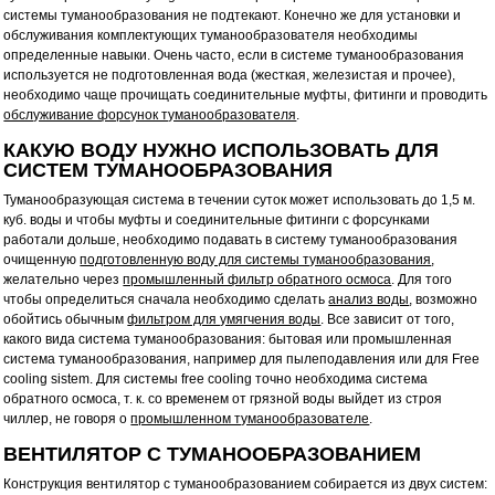
системы туманообразования не подтекают. Конечно же для установки и
обслуживания комплектующих туманообразователя необходимы
определенные навыки. Очень часто, если в системе туманообразования
используется не подготовленная вода (жесткая, железистая и прочее),
необходимо чаще прочищать соединительные муфты, фитинги и проводить
обслуживание форсунок туманообразователя
.
КАКУЮ ВОДУ НУЖНО ИСПОЛЬЗОВАТЬ ДЛЯ
СИСТЕМ ТУМАНООБРАЗОВАНИЯ
Туманообразующая система в течении суток может использовать до 1,5 м.
куб. воды и чтобы муфты и соединительные фитинги с форсунками
работали дольше, необходимо подавать в систему туманообразования
очищенную
подготовленную воду для системы туманообразования
,
желательно через
промышленный фильтр обратного осмоса
. Для того
чтобы определиться сначала необходимо сделать
анализ воды
, возможно
обойтись обычным
фильтром для умягчения воды
. Все зависит от того,
какого вида система туманообразования: бытовая или промышленная
система туманообразования, например для пылеподавления или для Free
cooling sistem. Для системы free cooling точно необходима система
обратного осмоса, т. к. со временем от грязной воды выйдет из строя
чиллер, не говоря о
промышленном туманообразователе
.
ВЕНТИЛЯТОР С ТУМАНООБРАЗОВАНИЕМ
Конструкция вентилятор с туманообразованием собирается из двух систем: