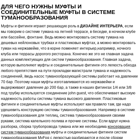
ДЛЯ ЧЕГО НУЖНЫ МУФТЫ И
СОЕДИНИТЕЛЬНЫЕ МУФТЫ В СИСТЕМЕ
ТУМАНООБРАЗОВАНИЯ
Муфты и фитинги играют решающую роль в
ДИЗАЙНЕ ИНТЕРЬЕРА
, если
мы говорим о системе тумана на летней террасе, в беседке, в ночном клубе
или бассейне, фонтане. Ведь можно монтировать систему тумана на
дешевых нейлоновых трубках и пластиковых муфтах, а можно монтировать
туман на нержавейке, что в корне поменяет интерьер,например, ночного
клуба или террасы дорогого ресторана. Конечно же это не главная задача
данных комплектующих для систем туманообразования. Главная задача,
которую выполняют муфты и соединительные фитинги-это легкость обхода
любого препятствия на пути прокладки магистрали тумана и надежность
соединений, /ведь насос туманообразующей системы работает на давлении
70 бар. Поэтому наши муфты изготавливаются из нержавейки и
выдерживают давление до 200 бар, а также в наших фитингах 1/4 или 3/8
под трубку используется соединение john guest, что обеспечивает высокую
надежность работы системы тумана высокого давления. Пластиковые
фитинги и соединительные муфты используют как правило там, где надо
удешевить конструкцию системы туманообразования. Например в системе
туманообразования для теплиц, система туманообразования своими
руками, система капельного полива и прочие системы. Если вдруг нужна
разборка, сборка трубопровода тумана или же необходима
консервация
систем туманообразования
муфты и соединительные фитинги систем
туманообразования MyFog с легкостью разбираются и после сборки