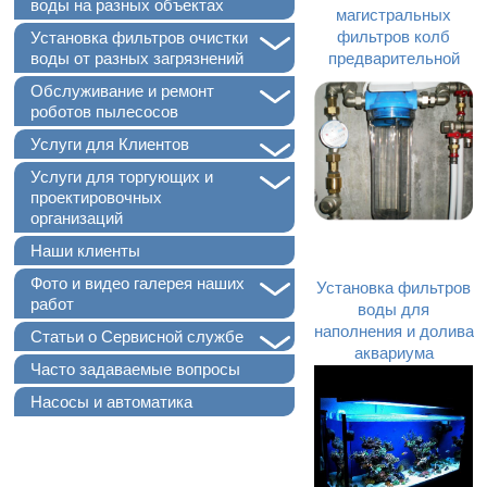
воды на разных объектах
магистральных
+
фильтров колб
Установка фильтров очистки
предварительной
воды от разных загрязнений
грубой очистки воды
+
Обслуживание и ремонт
роботов пылесосов
+
Услуги для Клиентов
+
Услуги для торгующих и
проектировочных
организаций
Наши клиенты
+
Фото и видео галерея наших
Установка фильтров
работ
воды для
наполнения и долива
+
Статьи о Сервисной службе
аквариума
Часто задаваемые вопросы
Насосы и автоматика