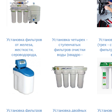
Установка фильтров
Установка четырех -
Устано
от железа,
ступенчатых
(трех - 
жесткости,
фильтров очистки
фильтр
сероводорода,
воды (квадро -
песка, глины
системы)
Установка фильтров
Установка двойных
Установ