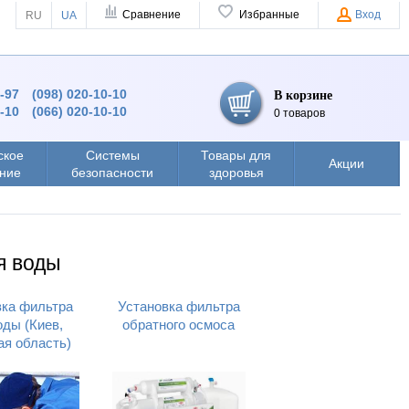
Сравнение
Избранные
Вход
RU
UA
9-97
(098) 020-10-10
В корзине
0-10
(066) 020-10-10
0 товаров
ское
Системы
Товары для
Акции
ние
безопасности
здоровья
я воды
вка фильтра
Установка фильтра
оды (Киев,
обратного осмоса
ая область)