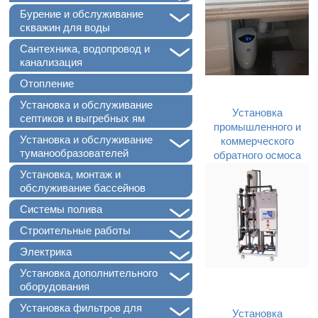
+
Бурение и обслуживание
скважин для воды
+
Сантехника, водопровод и
канализация
Отопление
Установка и обслуживание
Установка
септиков и выгребных ям
промышленного и
+
Установка и обслуживание
коммерческого
туманообразователей
обратного осмоса
Установка, монтаж и
обслуживание бассейнов
+
Системы полива
+
Строительные работы
+
Электрика
+
Установка дополнительного
оборудования
+
Установка фильтров для
Установка