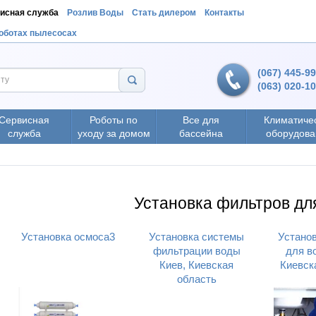
исная служба
Розлив Воды
Стать дилером
Контакты
роботах пылесосах
(067) 445-9
(063) 020-1
Сервисная
Роботы по
Все для
Климатиче
служба
уходу за домом
бассейна
оборудова
Установка фильтров дл
Установка осмоса3
Установка системы
Устано
фильтрации воды
для в
Киев, Киевская
Киевск
область