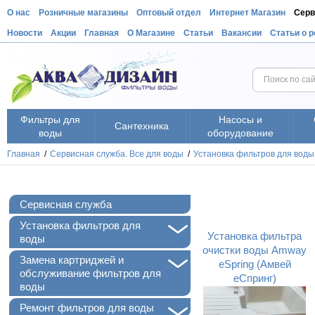
О нас
Розничные магазины
Оптовый отдел
Интернет Магазин
Серв
Новости
Акции
Главная
О Магазине
Статьи
Вакансии
Статьи о 
Фильтры для
Насосы и
Сантехника
воды
оборудование
Главная
/
Сервисная служба. Все для воды
/
Установка фильтров для воды
Сервисная служба
+
Установка фильтров для
Установка фильтра
воды
очистки воды Amway
+
Замена картриджей и
eSpring (Амвей
обслуживание фильтров для
еСпринг)
воды
+
Ремонт фильтров для воды