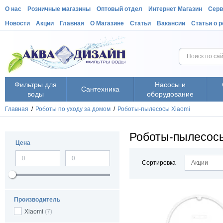
О нас
Розничные магазины
Оптовый отдел
Интернет Магазин
Серв
Новости
Акции
Главная
О Магазине
Статьи
Вакансии
Статьи о 
Фильтры для
Насосы и
Сантехника
воды
оборудование
Главная
/
Роботы по уходу за домом
/
Роботы-пылесосы Xiaomi
Роботы-пылесосы
Цена
Сортировка
Акции
Производитель
Xiaomi
(7)