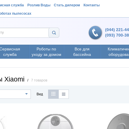
исная служба
Розлив Воды
Стать дилером
Контакты
роботах пылесосах
(044) 221-4
(093) 700-3
Сервисная
Роботы по
Все для
Климатиче
служба
уходу за домом
бассейна
оборудова
 Xiaomi
/
7 товаров
Вид