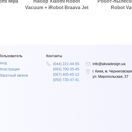
mi Mijia
Набор Xiaomi Robot
Робот-пылесос
Vacuum + iRobot Braava Jet
Robot V
Пользователь
Контакты
Вход
(044) 221-44-55
info@akvadesign.ua
Регистрация
(093) 700-35-45
г. Киев, м. Черниговская
(067) 405-65-12
Обратный звонок
ул. Миропольская, 37
(050) 730-47-41