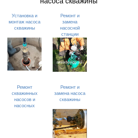
насоса скважины
Установка и
Ремонт и
монтаж насоса
замена
скважины
насосной
станции
Ремонт
Ремонт и
скважинных
замена насоса
насосов и
скважины
насосных
станций в
сервисном
центре в
Запорожье