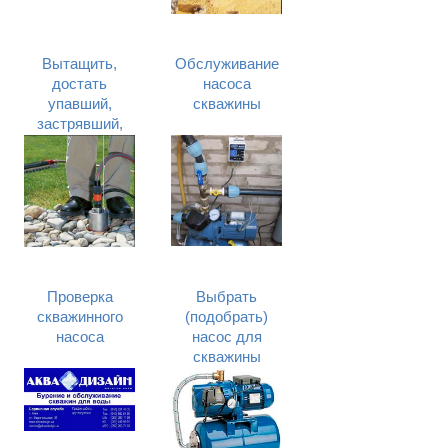
Вытащить,
Обслуживание
достать
насоса
упавший,
скважины
застрявший,
оборвавшийся,
заклинивший
насос скважины
в Киеве и
Киевской
области
Проверка
Выбрать
скважинного
(подобрать)
насоса
насос для
скважины