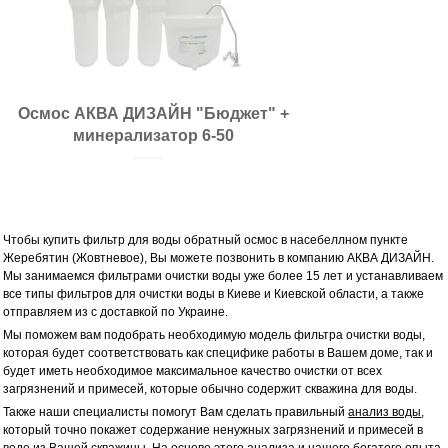
Размещение:
Объем бака, л:
Материал бака:
Стиль крана:
Тип фильтрации:
Осмос АКВА ДИЗАЙН "Бюджет" +
Рабочая температура, оС:
минерализатор 6-50
Чтобы купить фильтр для воды обратный осмос в насебеллном пункте
Жеребятин (Жовтневое), Вы можете позвонить в компанию АКВА ДИЗАЙН.
Мы занимаемся фильтрами очистки воды уже более 15 лет и устанавливаем
все типы фильтров для очистки воды в Киеве и Киевской области, а также
отправляем из с доставкой по Украине.
Мы поможем вам подобрать необходимую модель фильтра очистки воды,
которая будет соответствовать как специфике работы в Вашем доме, так и
будет иметь необходимое максимальное качество очистки от всех
загрязнений и примесей, которые обычно содержит скважина для воды.
Также наши специалисты помогут Вам сделать правильный
анализ воды
,
который точно покажет содержание ненужных загрязнений и примесей в