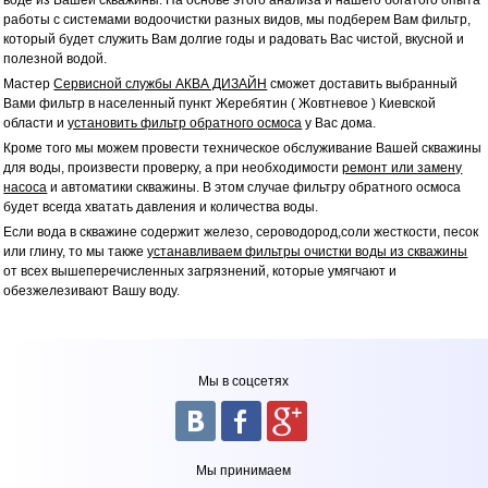
воде из Вашей скважины. На основе этого анализа и нашего богатого опыта
работы с системами водоочистки разных видов, мы подберем Вам фильтр,
который будет служить Вам долгие годы и радовать Вас чистой, вкусной и
полезной водой.
Мастер
Сервисной службы АКВА ДИЗАЙН
сможет доставить выбранный
Вами фильтр в населенный пункт Жеребятин ( Жовтневое ) Киевской
области и
установить фильтр обратного осмоса
у Вас дома.
Кроме того мы можем провести техническое обслуживание Вашей скважины
для воды, произвести проверку, а при необходимости
ремонт или замену
насоса
и автоматики скважины. В этом случае фильтру обратного осмоса
будет всегда хватать давления и количества воды.
Если вода в скважине содержит железо, сероводород,соли жесткости, песок
или глину, то мы также
устанавливаем фильтры очистки воды из скважины
от всех вышеперечисленных загрязнений, которые умягчают и
обезжелезивают Вашу воду.
Мы в соцсетях
Мы принимаем