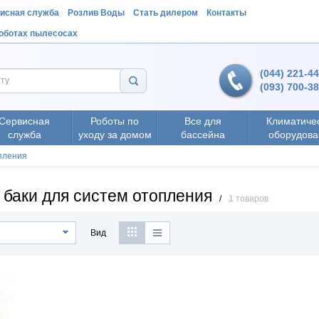
исная служба
Розлив Воды
Стать дилером
Контакты
роботах пылесосах
(044) 221-4
(093) 700-3
Сервисная
Роботы по
Все для
Климатиче
служба
уходу за домом
бассейна
оборудова
пления
баки для систем отопления
/
1 товаров
Вид