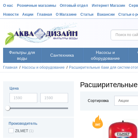
О нас
Розничные магазины
Оптовый отдел
Интернет Магазин
Серв
Новости
Акции
Главная
О Магазине
Статьи
Вакансии
Статьи о 
Фильтры для
Насосы и
Сантехника
воды
оборудование
Главная
/
Насосы и оборудование
/
Расширительные баки для систем ото
Расширительные 
Цена
Сортировка
Акции
Производитель
ZILMET
(1)