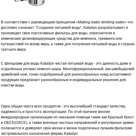
В соответствии с руководящим принципом «Making water drinking water» что
дословно означает “Создание питьевой воды”, Katadyn разрабатывает и
производит свои портативные фильтры для воды, опреснители и
химические дезинфицирующие средства для кемпинга, треккинга или
путешествий по всему миру, а также для получения питьевой воды в странах
третьего мира.
С фильрами для воды Katadyn чистая питьевая вода - это данность даже в
отдалённых уголках земного шара. Многофункциональный, как швейцарский
армейский нож, тонко подобранный для разнообразных нужд ассортимент
продукции предлагает разнообразные и индивидуальные решения для
очистки воды.
Одна общая черта всех продуктов - это высочайший стандарт качества,
надёжность и простота эксплуатации. По этой причине многие
международные организации по оказанию помощи такие как Красный Крест
и ОБСЕ(OSCE), а также военные частных направлений и регулярные армии
полагаются и доверяют свои жизни и жизни подопечных лучшим фильтрам
экстремального назначения фирмы Katadyn.