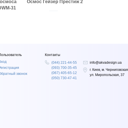
 осмоса
Осмос Гейзер Престиж 2
Тип корпуса:
Кол-во этапов очистки:
DWM-31
Гарантия, мес:
Класс фильтра:
Страна изготовитель
Производительность, л/сут.:
Особые отличия:
стины:
Пользователь
Контакты
Вход
(044) 221-44-55
info@akvadesign.ua
Регистрация
(093) 700-35-45
г. Киев, м. Черниговская
(067) 405-65-12
Обратный звонок
ул. Миропольская, 37
(050) 730-47-41
т.: