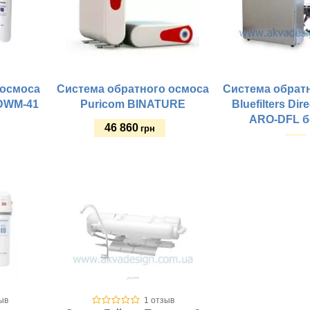
 осмоса
Система обратного осмоса
Система обрат
DWM-41
Puricom BINATURE
Bluefilters Dir
ARO-DFL б
46 860
грн
Купить
Купить
Рабочее давление, а
Рабочее давление, атм:
стины:
Материал корпуса:
Тип колб:
Тип колб:
Размещение:
Особые отличия:
Стиль крана:
Тип фильтрации:
Кол-во этапов очист
Рабочая температура, оС:
Класс фильтра:
Производительность, л/сут.:
т.:
Этапы очистки:
Особые отличия:
ыв
1 отзыв