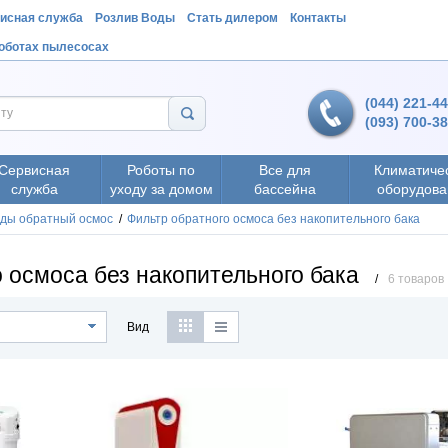
исная служба
Розлив Воды
Стать дилером
Контакты
роботах пылесосах
(044) 221-4
(093) 700-3
Сервисная
Роботы по
Все для
Климатиче
служба
уходу за домом
бассейна
оборудова
оды обратный осмос
/
Фильтр обратного осмоса без накопительного бака
о осмоса без накопительного бака
/
6 товаров
Вид