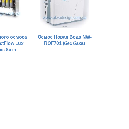
ного осмоса
Осмос Новая Вода NW-
ectFlow Lux
ROF701 (без бака)
ез бака
Купить
Электропитание:
Тип колб:
тм:
Размещение:
Стиль крана:
Тип фильтрации:
Особые отличия:
ки:
Кол-во этапов очистки:
Класс фильтра:
Тип корпуса: