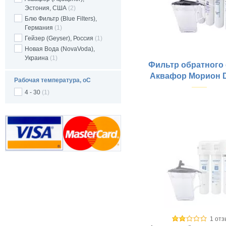
Эстония, США
(2)
Блю Фильтр (Blue Filters),
Германия
(1)
Гейзер (Geyser), Россия
(1)
Новая Вода (NovaVoda),
Украина
(1)
Фильтр обратного
Аквафор Морион 
Рабочая температура, оС
4 - 30
(1)
Купить
Рабочее давление, атм:
Материал корпуса:
Материал крепежной пла
Тип колб:
Размещение:
Габариты (ш/в/г) мм:
Тип фильтрации:
Производительность, л/су
Особые отличия:
1 отз