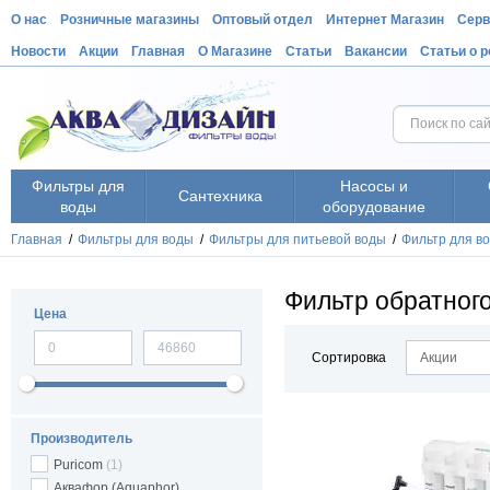
О нас
Розничные магазины
Оптовый отдел
Интернет Магазин
Серв
Новости
Акции
Главная
О Магазине
Статьи
Вакансии
Статьи о 
Фильтры для
Насосы и
Сантехника
воды
оборудование
Главная
/
Фильтры для воды
/
Фильтры для питьевой воды
/
Фильтр для в
Фильтр обратног
Цена
Сортировка
Акции
Производитель
Puricom
(1)
Аквафор (Aquaphor),