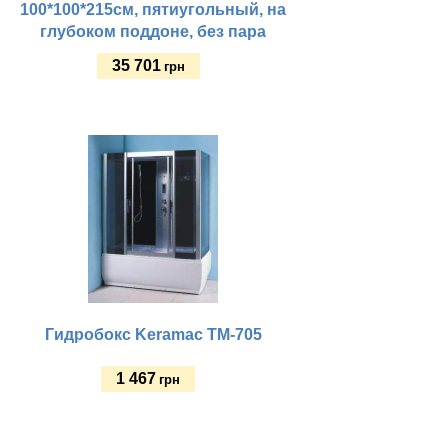
100*100*215см, пятиугольный, на
глубоком поддоне, без пара
35 701
грн
Купить
Гидробокс Keramac ТМ-705
1 467
грн
Купить