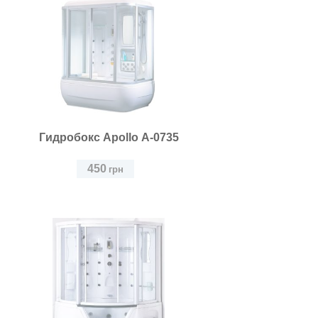
Гидробокс Apollo А-0735
450
грн