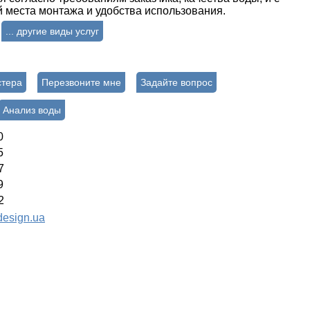
 места монтажа и удобства использования.
... другие виды услуг
стера
Перезвоните мне
Задайте вопрос
Анализ воды
0
5
7
9
2
esign.ua