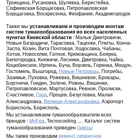
Троещина, Русановка, Шулявка, Берестейка,
Софиевская Борщаговка, Петропавловская
Борщаговка, Воскресенка, Феофания, Академгородок
Также мы
устанавливаем и производим монтаж
систем туманообразования во всех населенных
пунктах Киевской области
: Малые Дмитровичи,
Новые Безрадичи, Тарасовка, Таценки, Плюты, Конча-
Заспа, Козин, Вита Почтовая, Ходосовка, Чабаны,
Хотов, Новоселки, Гатное, Крюковщина, Боярка,
Белогородка, Княжичи, Лесники, Дмитровка, Чайка,
Коцюбинское, Ирпень, Буча, Ворзель, Горенка, Мощун,
Гостомель, Вышгород,
Новые Петровцы
, Погребы,
Зазимье, Пуховка, Рожевка, Вишневое, Бровары,
Бортничи, Гнидин, Золоче, Рожны, Вишенки,
Петропавловское, Мартусовка, Ревное, Пролиски,
Счастливое,
Гора
, Процев, Безугловка, Малая
Александровка,
Великая Александровка
, Аэропорт
Борисполь, Борисполь.
Мы устанавливаем туманообразователи всех
брендов :
MyFog
, Tecnocooling ... . Каталог систем
туманообразования приведен
(здесь)
Мы также производим
ремонт
,
сервисное