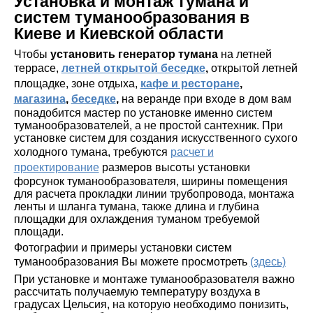
Установка и монтаж тумана и
систем туманообразования в
Киеве и Киевской области
Чтобы
установить генератор тумана
на летней
террасе,
летней открытой беседке
,
открытой летней
площадке, зоне отдыха,
кафе и ресторане
,
магазина
,
беседке
,
на веранде при входе в дом вам
понадобится мастер по установке именно систем
туманообразователей, а не простой сантехник. При
установке систем для создания искусственного сухого
холодного тумана, требуются
расчет и
проектирование
размеров высоты установки
форсунок туманообразователя, ширины помещения
для расчета прокладки линии трубопровода, монтажа
ленты и шланга тумана, также длина и глубина
площадки для охлаждения туманом требуемой
площади.
Фотографии и примеры установки систем
туманообразования Вы можете просмотреть
(здесь)
При установке и монтаже туманообразователя важно
рассчитать получаемую температуру воздуха в
градусах Цельсия, на которую необходимо понизить,