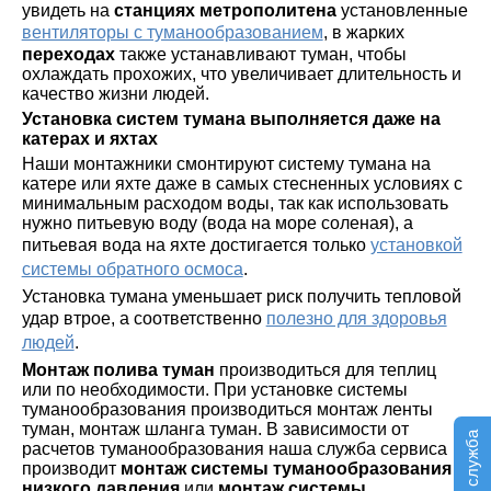
увидеть на
станциях метрополитена
установленные
вентиляторы с туманообразованием
, в жарких
переходах
также устанавливают туман, чтобы
охлаждать прохожих, что увеличивает длительность и
качество жизни людей.
Установка систем тумана выполняется даже на
катерах и яхтах
Наши монтажники смонтируют систему тумана на
катере или яхте даже в самых стесненных условиях с
минимальным расходом воды, так как использовать
нужно питьевую воду (вода на море соленая), а
питьевая вода на яхте достигается только
установкой
системы обратного осмоса
.
Установка тумана уменьшает риск получить тепловой
удар втрое, а соответственно
полезно для здоровья
людей
.
Монтаж полива туман
производиться для теплиц
или по необходимости. При установке системы
туманообразования производиться монтаж ленты
туман, монтаж шланга туман. В зависимости от
расчетов туманообразования наша служба сервиса
производит
монтаж системы туманообразования
низкого давления
или
монтаж системы