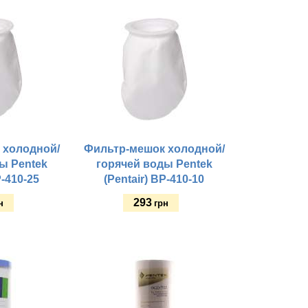
Купить
 холодной/
Фильтр-мешок холодной/
ы Pentek
горячей воды Pentek
P-410-25
(Pentair) BP-410-10
293
н
грн
Купить