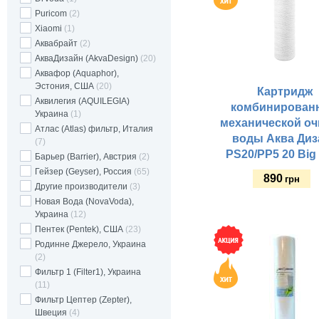
Puricom
(2)
Xiaomi
(1)
Аквабрайт
(2)
АкваДизайн (AkvaDesign)
(20)
Аквафор (Aquaphor),
Эстония, США
(20)
Картридж
Аквилегия (AQUILEGIA)
комбинирован
Украина
(1)
механической оч
Атлас (Atlas) фильтр, Италия
воды Аква Диз
(7)
PS20/PP5 20 Big
Барьер (Barrier), Австрия
(2)
Гейзер (Geyser), Россия
(65)
890
грн
Другие производители
(3)
Новая Вода (NovaVoda),
Украина
(12)
Купить
Пентек (Pentek), США
(23)
Родинне Джерело, Украина
(2)
Фильтр 1 (Filter1), Украина
(11)
Фильтр Цептер (Zepter),
Швеция
(4)