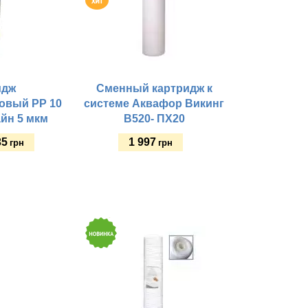
идж
Сменный картридж к
овый PP 10
системе Аквафор Викинг
йн 5 мкм
В520- ПХ20
35
1 997
грн
грн
Купить
й:
Материал корпуса:
Рабочая температура, оС:
Производительность, л/сут.:
, оС:
Гарантия, мес:
ра:
Цвет: