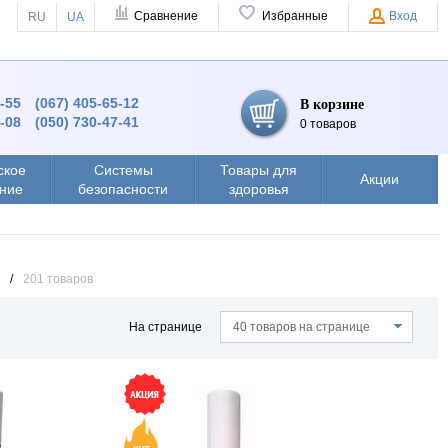
Сравнение
Избранные
Вход
RU
UA
4-55
(067) 405-65-12
В корзине
8-08
(050) 730-47-41
0 товаров
ское
Системы
Товары для
Акции
ние
безопасности
здоровья
)
/
201 товаров
На странице
40 товаров на странице