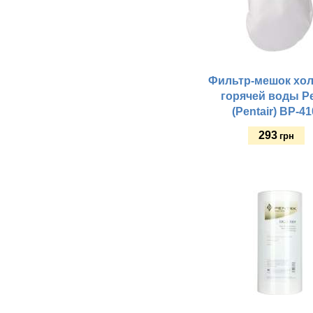
Фильтр-мешок хол
горячей воды P
(Pentair) BP-41
293
грн
Купить