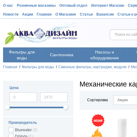
О нас
Розничные магазины
Оптовый отдел
Интернет Магазин
Серв
Новости
Акции
Главная
О Магазине
Статьи
Вакансии
Статьи о 
Фильтры для
Насосы и
Сантехника
воды
оборудование
Главная
/
Фильтры для воды
/
Cменные фильтры, картриджи, модули
/
Мех
Механические ка
Цена
Сортировка
Акции
Производитель
Bluewater
(2)
DrVoda
(1)