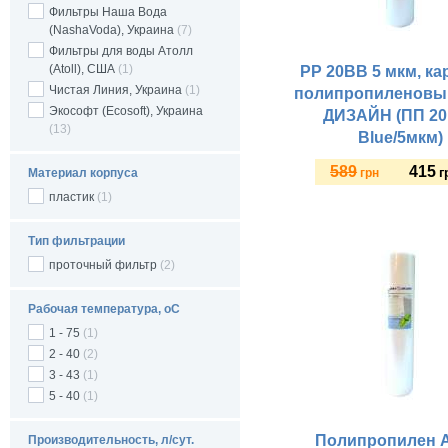
Фильтры Наша Вода
(NashaVoda), Украина
(7)
Фильтры для воды Атолл
(Atoll), США
(1)
PP 20ВВ 5 мкм, к
Чистая Линия, Украина
(1)
полипропиленовы
Экософт (Ecosoft), Украина
ДИЗАЙН (ПП 20
(13)
Вlue/5мкм)
589
415
г
Материал корпуса
грн
пластик
(1)
Купить
Тип фильтрации
Размеры картриджей:
проточный фильтр
(2)
Тип фильтрации:
Рабочая температура, оС
Рабочая температура, оС
Картридж для фильтра:
1 - 75
(1)
2 - 40
(2)
Размер картриджа:
3 - 43
(1)
5 - 40
(1)
Гарантия, мес:
Цвет:
Полипропилен 
Производительность, л/сут.