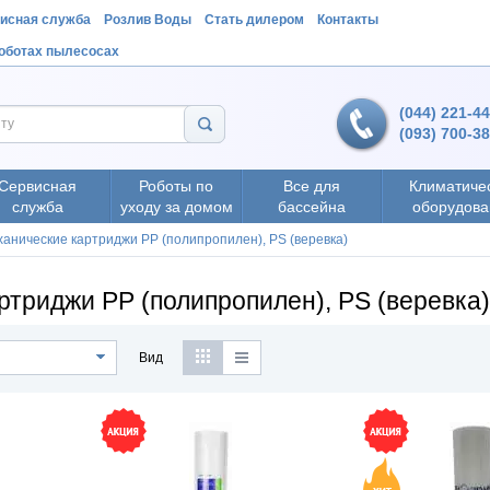
исная служба
Розлив Воды
Стать дилером
Контакты
роботах пылесосах
(044) 221-4
(093) 700-3
Сервисная
Роботы по
Все для
Климатиче
служба
уходу за домом
бассейна
оборудова
анические картриджи PP (полипропилен), PS (веревка)
ртриджи PP (полипропилен), PS (веревка
Вид