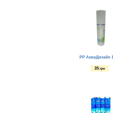
Купить
PP АкваДизайн 
35
грн
Купить