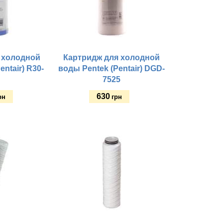
 холодной
Картридж для холодной
entair) R30-
воды Pentek (Pentair) DGD-
7525
630
рн
грн
Купить