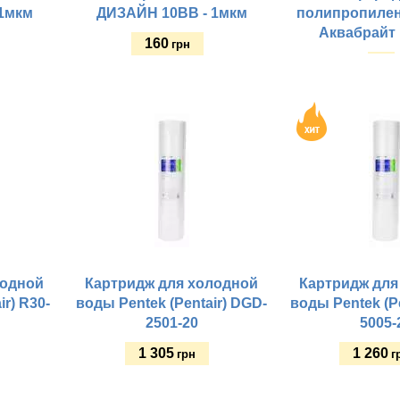
1мкм
ДИЗАЙН 10ВВ - 1мкм
полипропилен
Аквабрайт
160
грн
Купить
Купить
лодной
Картридж для холодной
Картридж для
ir) R30-
воды Pentek (Pentair) DGD-
воды Pentek (P
2501-20
5005-
1 305
1 260
грн
г