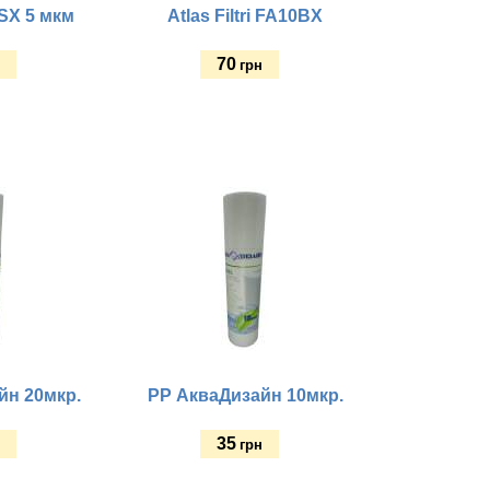
 SX 5 мкм
Atlas Filtri FA10BX
70
н
грн
Купить
йн 20мкр.
PP АкваДизайн 10мкр.
35
н
грн