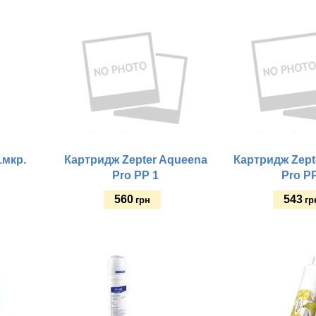
Купить
Купить
1мкр.
Картридж Zepter Aqueena
Картридж Zept
Pro PP 1
Pro P
560
543
грн
гр
Купить
Купить