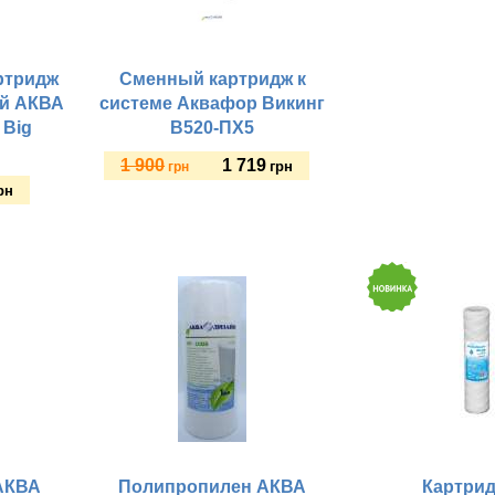
Цвет:
артридж
Сменный картридж к
й АКВА
системе Аквафор Викинг
 Вig
В520-ПХ5
1 900
1 719
грн
грн
рн
Купить
:
АКВА
Полипропилен АКВА
Картрид