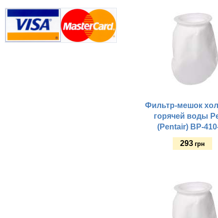
Купить
Фильтр-мешок хол
горячей воды P
(Pentair) BP-410
293
грн
Купить