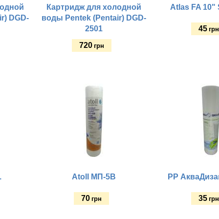
лодной
Картридж для холодной
Atlas FA 10"
ir) DGD-
воды Pentek (Pentair) DGD-
2501
45
гр
720
грн
Купить
Купить
.
Atoll МП-5В
PP АкваДиза
70
35
грн
гр