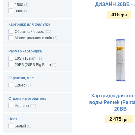
ДИЗАЙН 20ВВ - 
1500
(1)
3000
(1)
415
грн
Картридж для фильтра
Купить
Обратный осмос
(21)
Магистральная колба
(2)
Размер картриджа
10Sl (10slim)
(1)
20ВВ (20BB Big Blue)
(1)
Гарантия, мес
12мес
(5)
Картридж для хо
Страна изготовитель
воды Pentek (Penta
Украина
(11)
20BB
2 475
Цвет
грн
белый
(5)