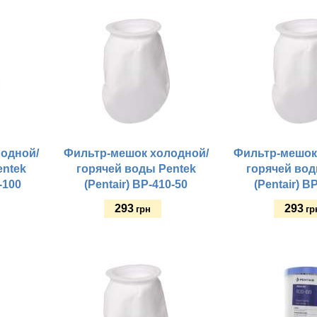
Купить
Купить
одной/
Фильтр-мешок холодной/
Фильтр-мешок
entek
горячей воды Pentek
горячей вод
-100
(Pentair) BP-410-50
(Pentair) B
293
293
грн
гр
Купить
Купить