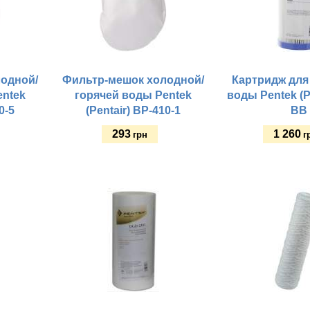
одной/
Фильтр-мешок холодной/
Картридж для
entek
горячей воды Pentek
воды Pentek (P
0-5
(Pentair) BP-410-1
BB
293
1 260
грн
г
Купить
Купить