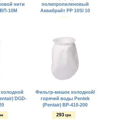
овой нити
полипропиленовый
 ВП-10М
Аквабрайт PP 10Sl 10
Купить
 холодной
Фильтр-мешок холодной/
entair) DGD-
горячей воды Pentek
20
(Pentair) BP-410-200
293
рн
грн