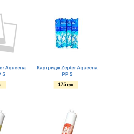
Купить
er Aqueena
Картридж Zepter Aqueena
P 5
PP 5
175
н
грн
Купить