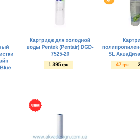
Картридж для холодной
Картр
ный
воды Pentek (Pentair) DGD-
полипропилен
истки
7525-20
SL АкваДиза
айн
1 395
47
грн
грн
 Blue
Купить
Купить
Размеры картридже
Тип фильтрации:
Рабочая температура
Картридж для фильт
Размер картриджа:
Гарантия, мес: