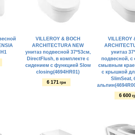
весной
VILLEROY & BOCH
VILLEROY 
ENSIA
ARCHITECTURA NEW
ARCHITECT
SH1
унитаз подвесной 37*53см,
унитаз 37
DirectFlush, в комплекте с
подвесной, с
сидением с функцией Slow
смывным крае
closing(4694HR01)
с крышкой дл
SlimSeat,
6 171
грн
альпин(4694R0
6 600
г
Купить
Купить