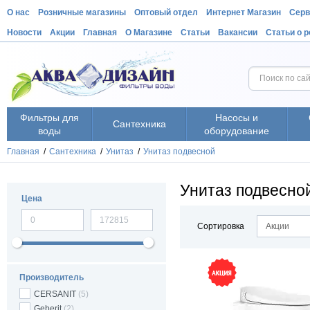
О нас
Розничные магазины
Оптовый отдел
Интернет Магазин
Серв
Новости
Акции
Главная
О Магазине
Статьи
Вакансии
Статьи о 
Фильтры для
Насосы и
Сантехника
воды
оборудование
Главная
/
Сантехника
/
Унитаз
/
Унитаз подвесной
Унитаз подвесно
Цена
Сортировка
Акции
Производитель
CERSANIT
(5)
Geberit
(2)