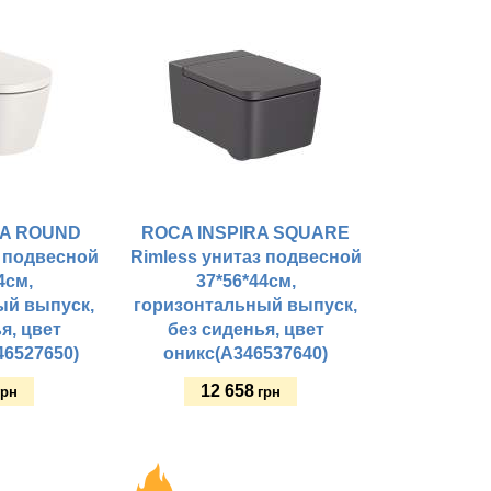
RA ROUND
ROCA INSPIRA SQUARE
з подвесной
Rimless унитаз подвесной
4см,
37*56*44см,
ый выпуск,
горизонтальный выпуск,
я, цвет
без сиденья, цвет
6527650)
оникс(A346537640)
12 658
грн
грн
Купить