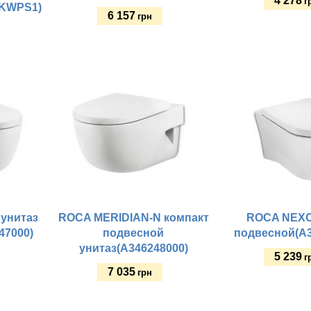
4 278
г
0KWPS1)
6 157
грн
Купить
Купить
унитаз
ROCA MERIDIAN-N компакт
ROCA NEXO
47000)
подвесной
подвесной(A3
унитаз(A346248000)
5 239
г
7 035
грн
Купить
Купить