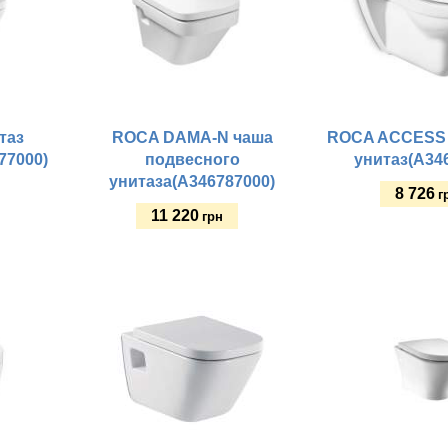
таз
ROCA DAMA-N чаша
ROCA ACCESS 
77000)
подвесного
унитаз(A34
унитаза(A346787000)
8 726
г
11 220
грн
Купить
Купить