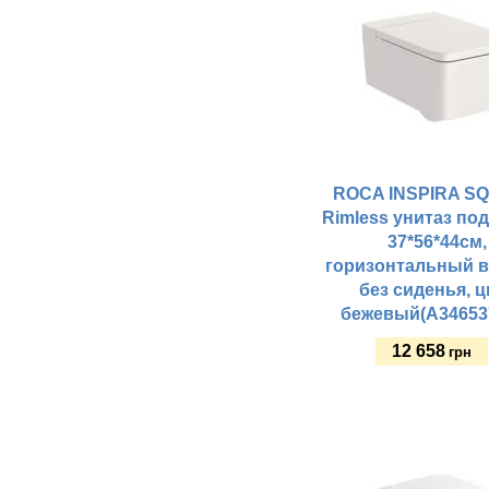
ROCA INSPIRA S
Rimless унитаз по
37*56*44см,
горизонтальный в
без сиденья, ц
бежевый(A34653
12 658
грн
Купить