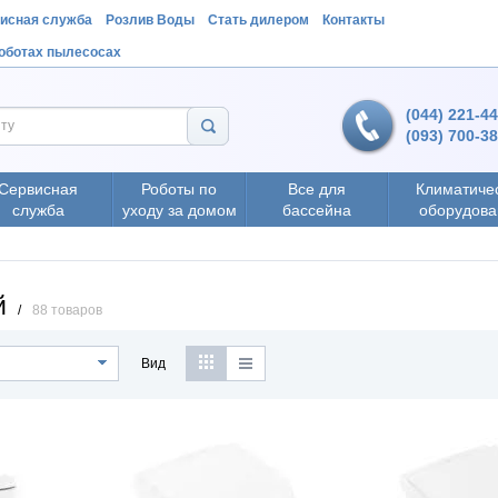
исная служба
Розлив Воды
Стать дилером
Контакты
роботах пылесосах
(044) 221-4
(093) 700-3
Сервисная
Роботы по
Все для
Климатиче
служба
уходу за домом
бассейна
оборудова
й
/
88 товаров
Вид