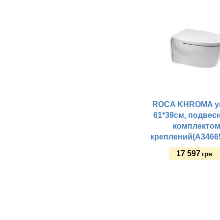
ROCA KHROMA у
61*39см, подвесн
комплекто
креплений(A3466
17 597
грн
Купить