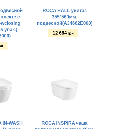
одвесной
ROCA HALL унитаз
мплекте с
355*560мм,
owclosing
подвесной(A34662E000)
в упак.)
12 684
грн
8000)
рн
Купить
A IN-WASH
ROCA INSPIRA чаша