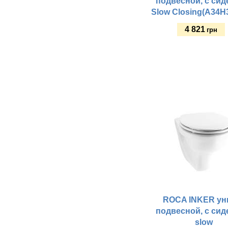
подвесной, с си
Slow Closing(A34H
4 821
грн
Купить
ROCA INKER ун
подвесной, с си
slow