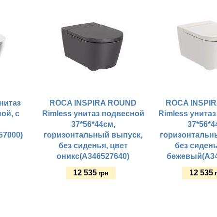
нитаз
ROCA INSPIRA ROUND
ROCA INSPI
ой, с
Rimless унитаз подвесной
Rimless унита
м
37*56*44см,
37*56*4
57000)
горизонтальный выпуск,
горизонтальн
без сиденья, цвет
без сидень
оникс(A346527640)
бежевый(A34
12 535
12 535
грн
Купить
Купить