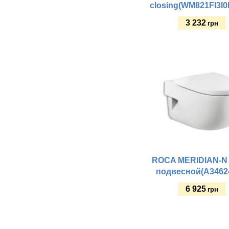
closing(WM821FI3I
3 232
грн
Купить
ROCA MERIDIAN-N 
подвесной(A3462
6 925
грн
Купить