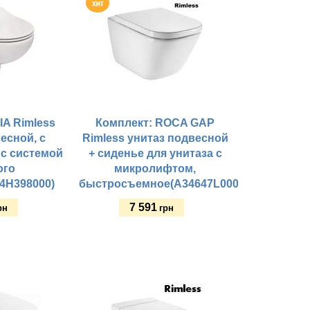
A Rimless
Комплект: ROCA GAP
есной, с
Rimless унитаз подвесной
 с системой
+ сиденье для унитаза с
ого
микролифтом,
4H398000)
быстросъемное(A34647L000+A80148200U
7 591
рн
грн
Купить