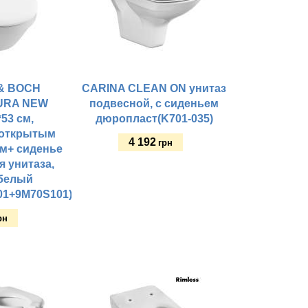
& BOCH
CARINA CLEAN ON унитаз
URA NEW
подвесной, с сиденьем
*53 см,
дюропласт(K701-035)
 открытым
4 192
грн
м+ сиденье
я унитаза,
 белый
Купить
01+9M70S101)
рн