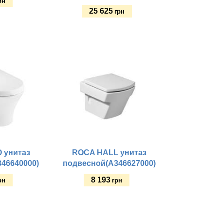
рн
25 625
грн
Купить
 унитаз
ROCA HALL унитаз
46640000)
подвесной(A346627000)
8 193
рн
грн
Купить