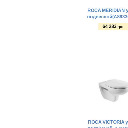
ROCA MERIDIAN у
подвесной(A8933
64 283
грн
Купить
ROCA VICTORIA у