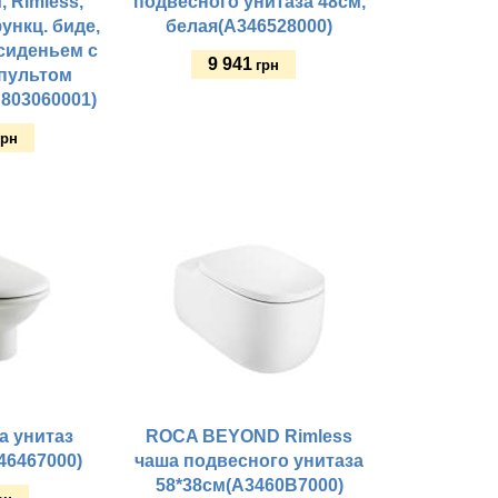
, Rimless,
подвесного унитаза 48см,
ункц. биде,
белая(A346528000)
 сиденьем с
9 941
грн
 пультом
A803060001)
Купить
грн
a унитаз
ROCA BEYOND Rimless
46467000)
чаша подвесного унитаза
58*38см(A3460B7000)