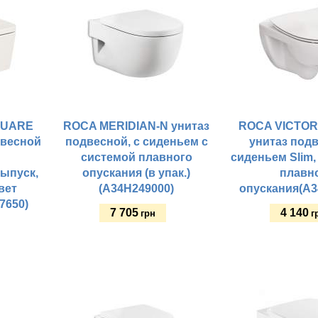
QUARE
ROCA MERIDIAN-N унитаз
ROCA VICTORI
двесной
подвесной, с сиденьем с
унитаз подв
системой плавного
сиденьем Slim,
ыпуск,
опускания (в упак.)
плавн
вет
(A34H249000)
опускания(A3
7650)
7 705
4 140
грн
г
Купить
Купить