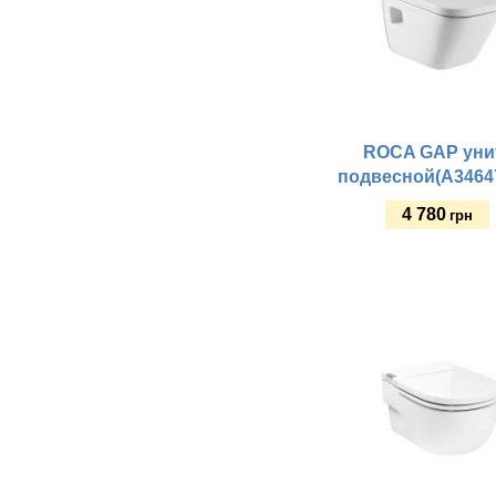
ROCA GAP уни
подвесной(A3464
4 780
грн
Купить