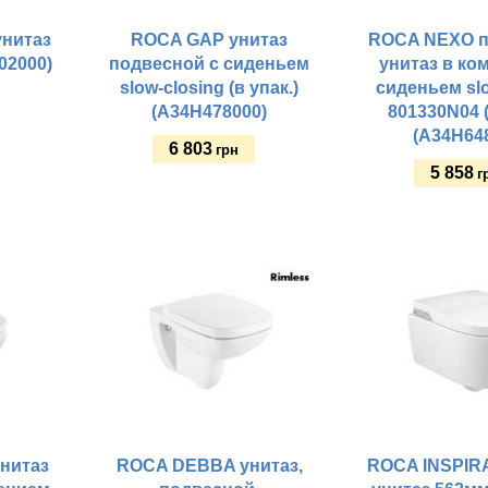
нитаз
ROCA GAP унитаз
ROCA NEXO п
02000)
подвесной с сиденьем
унитаз в ко
slow-closing (в упак.)
сиденьем sl
(A34H478000)
801330N04 (
(A34H64
6 803
грн
5 858
г
Купить
Купить
нитаз
ROCA DEBBA унитаз,
ROCA INSPIR