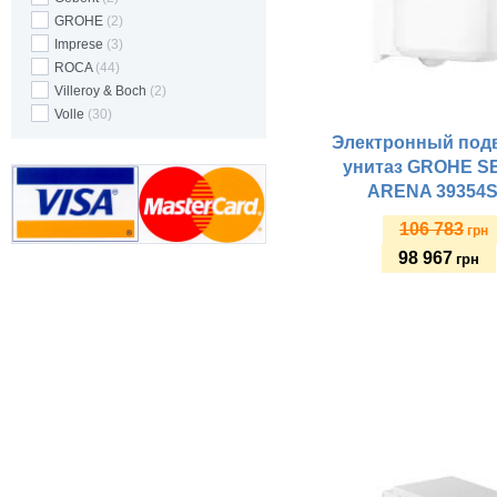
GROHE
(2)
Imprese
(3)
ROCA
(44)
Villeroy & Boch
(2)
Volle
(30)
Электронный под
унитаз GROHE S
ARENA 39354
106 783
грн
98 967
грн
Купить