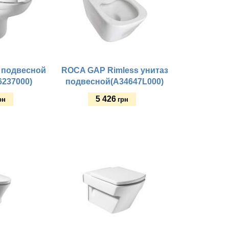
подвесной
ROCA GAP Rimless унитаз
6237000)
подвесной(A34647L000)
5 426
рн
грн
Купить