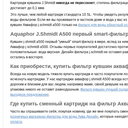
Картридж кувшина J.Shmidt
никогда не пересохнет
, степень фильтрац
достигает до 0,1 мкм.
Это лучше, чем любой картридж стандарта 10 SL. Чтобы увидеть резул
воды фильтром.
Если же вы проживаете в частном доме и вода у вас и
кувшин Аквафор j.schmidt a500 только на
фильтр для воды обратный о
Aquaphor J.Shmidt A500 первый smart-фильт
Кувшин j.shmidt a500 первый "умный" smart-фильтр в мире, вслед за ни
Аквафор j schmidt a500. Отзывы первых покупателей достаточно против
положительные- вода вкусная. Дизайн фильтра j.schmidt не оставил ра
остались в восторге.
Как приобрести, купить фильтр кувшин акваф
Всегда на новую модель тяжело купить картридж и часто покупатели по
исчезнуть картриджи. У нас картриджи аквафор j.shmidt А500 всегда е
дорогим и близким для вас людям, например маме, своей девушке на во
упаковка никого не оставит равнодушным.
Фильтр кувшин-лучший пода
выгодное предложение
.
Где купить сменный картридж на фильтр Аква
Часто вы спрашиваете себя, покупая новинку, где же мне
покупать
сме
розничных магазинах фильтры для воды Аква Дизайн
, которые находят
оплата
.