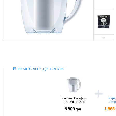
В комплекте дешевле
+
Кувшин Аквафор
Карт
J.SHMIDT A500
Акв
5 509
1 666
грн