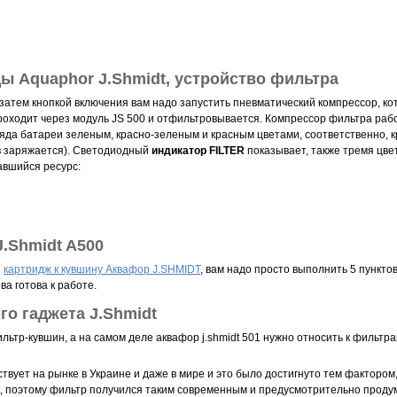
ы Aquaphor J.Shmidt, устройство фильтра
 затем кнопкой включения вам надо запустить пневматический компрессор, к
проходит через модуль JS 500 и отфильтровывается. Компрессор фильтра раб
яда батареи зеленым, красно-зеленым и красным цветами, соответственно, 
ов заряжается). Светодиодный
индикатор FILTER
показывает, также тремя цв
тавшийся ресурс:
.Shmidt A500
и
к
артридж к кувшину Аквафор J.SHMIDT
, вам надо просто выполнить 5 пункто
а готова к работе.
го гаджета J.Shmidt
ильтр-кувшин, а на самом деле аквафор j.shmidt 501 нужно относить к фильтр
ует на рынке в Украине и даже в мире и это было достигнуто тем фактором
t, поэтому фильтр получился таким современным и предусмотрительно прод