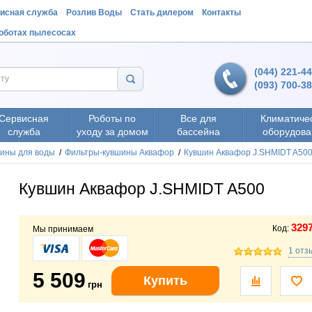
исная служба
Розлив Воды
Стать дилером
Контакты
роботах пылесосах
(044) 221-4
(093) 700-3
Сервисная
Роботы по
Все для
Климатиче
служба
уходу за домом
бассейна
оборудова
ины для воды
/
Фильтры-кувшины Аквафор
/
Кувшин Аквафор J.SHMIDT A50
Кувшин Аквафор J.SHMIDT A500
329
Код:
Мы принимаем
1 от
5 509
Купить
грн