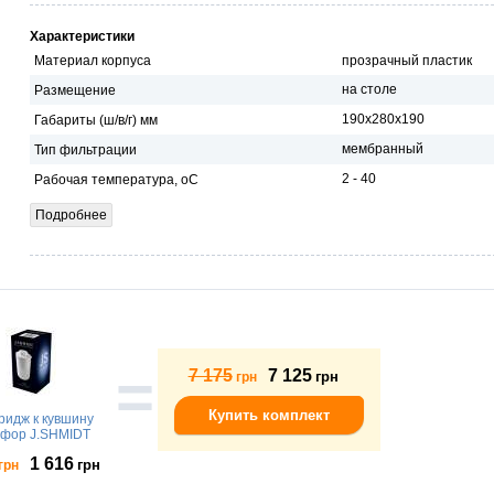
Характеристики
Материал корпуса
прозрачный пластик
на столе
Размещение
190х280х190
Габариты (ш/в/г) мм
мембранный
Тип фильтрации
2 - 40
Рабочая температура, оС
Подробнее
=
7 175
7 125
грн
грн
Купить комплект
ридж к кувшину
афор J.SHMIDT
1 616
грн
грн