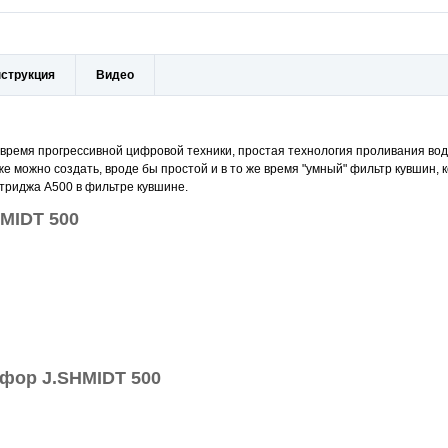
струкция
Видео
t
 время прогрессивной цифровой техники, простая технология проливания вод
е можно создать, вроде бы простой и в то же время "умный" фильтр кувшин, 
ртриджа А500 в фильтре кувшине.
MIDT 500
афор J.SHMIDT 500