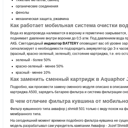
тяжёлые металлы, свинец
органические соединения
фенолы
механическая защита, ржавчина
Как работает мобильная система очистки вод
Вода из водопровода наливается в воронку и герметично закрывается,
поднимает давление внутри воронки до 0,5 атм. Под давлением вода 
АКБ. Светодиодный
индикатор BATTERY
оповещает вас об уровне зар
сигнализирует о необходимости подзарядить аккумулятор (до 3-х час
(красный, красно-зеленый, зеленый), состояние картриджа, т.е. его ос
зеленый - более 50%
красно-зеленый - менее 50%
красный - менее 10%
Как заменить сменный картридж в Aquaphor J
Подробно, как произвести замену сменного модуля описано в описани
картриджа А500, зарядить батарею фильтра и система фильтрации снов
В чем отличие фильтра кувшина от мобильно
Фильтр кувшинного типа аквафор j.shmidt 501 только с виду похож на ф
мембранного типа.
На сегодняшний момент времени подобного фильтра-кувшина не существ
модель разрабатывал сам учредитель кампании Аквафор - Jozef Shmid