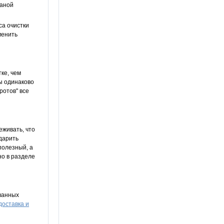
раной
са очистки
менить
ке, чем
вы одинаково
ротов" все
еживать, что
 дарить
полезный, а
но в разделе
ванных
доставка и