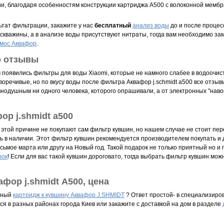
ии, благодаря особенностям конструкции картриджа А500 с волоконной мемб
ьтат фильтрации, закажите у нас
бесплатный
анализ воды
до и после процес
з скважины, а в анализе воды присутствуют нитраты, тогда вам необходимо за
смос Аквафор
.
р отзывы
м появились фильтры для воды Xiaomi, которые не намного слабее в водоочист
оречивые, но по вкусу воды после фильтра Аквафор j.schmidt a500 все отзы
внодушным ни одного человека, которого опрашивали, а от электронных "наво
ор j.shmidt а500
 этой причине не покупают сам фильтр кувшин, но нашем случае не стоит пер
сть в наличии. Этот фильтр кувшин рекомендуется производителем покупать и
сьмое марта или другу на Новый год. Такой подарок не только приятный но и 
рок
! Если для вас такой кувшин дороговато, тогда выбрать фильтр кувшин мож
фор j.shmidt А500, цена
нный
к
артридж к кувшину Аквафор J.SHMIDT
? Ответ простой- в специализиро
ся в разных районах города Киев или закажите с доставкой на дом в разделе