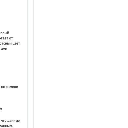
оторый
отает от
красный цвет
етами
в по замене
ам
, что данную
уманным.