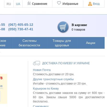
Сравнение
Избранные
Вход
RU
UA
4-55
(067) 405-65-12
В корзине
8-08
(050) 730-47-41
0 товаров
ское
Системы
Товары для
Акции
ние
безопасности
здоровья
0
ДОСТАВКА ПО КИЕВУ И УКРАИНЕ
Новая Почта
Стоимость доставки от 20 грн.
78
Другие транспортные службы
Интайм - стоимость доставки от 20 грн.
зыв
Курьером по Киеву
Стоимость доставки заказов на сумму от 600 грн -
60 грн. Заказы свыше 5000 грн доставляются
бесплатно.
Самовывоз