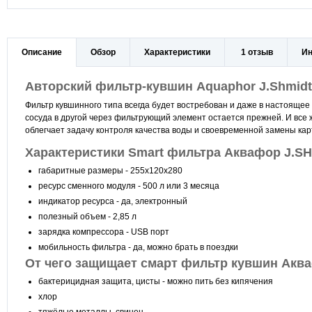
Описание
Обзор
Характеристики
1 отзыв
Ин
Авторский фильтр-кувшин Aquaphor J.Shmid
Фильтр кувшинного типа всегда будет востребован и даже в настоящее
сосуда в другой через фильтрующий элемент остается прежней. И все ж
облегчает задачу контроля качества воды и своевременной замены ка
Характеристики Smart фильтра Аквафор J.SH
габаритные размеры - 255х120х280
ресурс сменного модуля - 500 л или 3 месяца
индикатор ресурса - да, электронный
полезный объем - 2,85 л
зарядка компрессора - USB порт
мобильность фильтра - да, можно брать в поездки
От чего защищает смарт фильтр кувшин Акв
бактерицидная защита, цисты - можно пить без кипячения
хлор