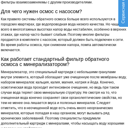
Сервисная служба
фильтры взаимозаменяемы с другим производителями.
Для чего нужен осмос с насосом?
Как правило системы обратного осмоса больше всего используются в
городских квартирах, где водопроводная вода низкого качества. Но чаще
всего в многоэтажных высотках напор воды нестабилен, особенно в верхних
этажах, где напор часто бывает слабым. Поэтому многие фильтры
продаются в комплекте с насосом, который должен быть подключен к сети.
Во время работы осмоса, при снижении напора, помпа автоматически
включается.
Как работает стандартный фильтр обратного
осмоса с минерализатором?
Минерализатор, это специальный картридж с небольшими гранулами
внутри элемента, который обогащает уже очищенную после мембраны воду,
набором минералов: кальция, калия, магния, натрия и йода. Конечно,
осмотическая вода проходит интенсивное очищение, но ведь при таком
случае вода теряет свою минеральную структуру. Не смотря на то, что
очищенная вода конечно сохраняет свои органолептические свойства, но
тем не менее она лишается вкуса и полезных минералов. Следует
отметить, что в неочищенной воде есть очень много неорганических
минералов, которые попадая в наш организм, могут вызывать ряд
хронических заболеваний. Поэтому специалисты придумали
дополнительный картридж с минералами, чтобы насыщать воду хорошими