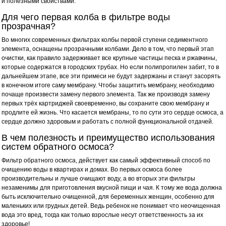
и полезными свойствами.
Для чего первая колба в фильтре воды
прозрачная?
Во многих современных фильтрах колбы первой ступени седиментного
элемента, оснащены прозрачными колбами. Дело в том, что первый этап
очистки, как правило задерживает все крупные частицы песка и ржавчины,
которые содержатся в городских трубах. Но если полипропилен забит, то в
дальнейшем этапе, все эти примеси не будут задержаны и станут засорять
в конечном итоге саму мембрану. Чтобы защитить мембрану, необходимо
почаще произвести замену первого элемента. Так же производя замену
первых трёх картриджей своевременно, вы сохраните свою мембрану и
продлите ей жизнь. Что касается мембраны, то по сути это сердце осмоса, а
сердце должно здоровым и работать с полной функциональной отдачей.
В чем полезность и преимущество использования
систем обратного осмоса?
Фильтр обратного осмоса, действует как самый эффективный способ по
очищению воды в квартирах и домах. Во первых осмоса более
производительны и лучше очищают воду, а во вторых эти фильтры
незаменимы для приготовления вкусной пищи и чая. К тому же вода должна
быть исключительно очищенной, для беременных женщин, особенно для
маленьких или грудных детей. Ведь ребенок не понимает что неочищенная
вода это вред, тогда как только взрослые несут ответственность за их
здоровье!