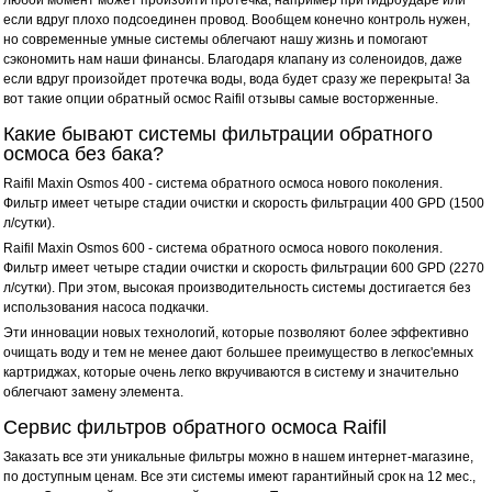
любой момент может произойти протечка, например при гидроударе или
если вдруг плохо подсоединен провод. Вообщем конечно контроль нужен,
но современные умные системы облегчают нашу жизнь и помогают
сэкономить нам наши финансы. Благодаря клапану из соленоидов, даже
если вдруг произойдет протечка воды, вода будет сразу же перекрыта! За
вот такие опции обратный осмос Raifil отзывы самые восторженные.
Какие бывают системы фильтрации обратного
осмоса без бака?
Raifil Maxin Osmos 400 - система обратного осмоса нового поколения.
Фильтр имеет четыре стадии очистки и скорость фильтрации 400 GPD (1500
л/сутки).
Raifil Maxin Osmos 600 - система обратного осмоса нового поколения.
Фильтр имеет четыре стадии очистки и скорость фильтрации 600 GPD (2270
л/сутки). При этом, высокая производительность системы достигается без
использования насоса подкачки.
Эти инновации новых технологий, которые позволяют более эффективно
очищать воду и тем не менее дают большее преимущество в легкос'емных
картриджах, которые очень легко вкручиваются в систему и значительно
облегчают замену элемента.
Сервис фильтров обратного осмоса Raifil
Заказать все эти уникальные фильтры можно в нашем интернет-магазине,
по доступным ценам. Все эти системы имеют гарантийный срок на 12 мес.,