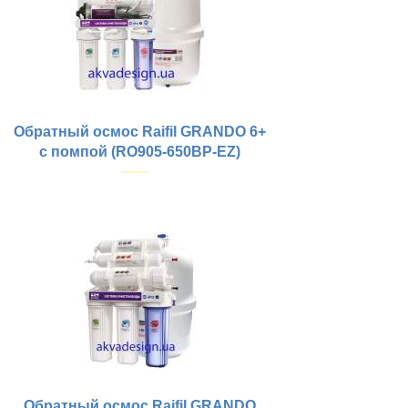
Обратный осмос Raifil GRANDO 6+
с помпой (RO905-650BP-EZ)
Купить
Рабочее давление, атм:
Материал корпуса:
Размер бака (выс/диаметр), мм:
Тип колб:
Размещение:
Объем бака, л:
Материал бака:
Стиль крана:
Габариты (ш/в/г) мм:
Обратный осмос Raifil GRANDO