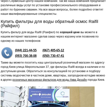
через Сервисный центр нашей компании. Так же наша компания предлагает
различные виды услуг по установке профессионального оборудования и
работ по бурению скважин. На все ваши вопросы, более подробно ответят
наши квалифицированные специалисты.
Купить фильтры для воды обратный осмос Raifil
(Райфил)
Купить фильтр для воды Raifil (Раифил) по
хорошей цене
вы можете в
нашем интернет магазине сделав заказ через корзину или позвонив по
одному из наших телефонов:
(044) 221-44-55
(067) 405-65-12
(093) 700-38-08
(050) 730-47-41
Также вы можете посетить наш центральный розничный магазин по адресу
город Киев улица Миропольская 37, где фильтры Raifil всегда в наличии и по
доступным ценам. Обратиться за консультацией по установке и подбору
системы водоочистки в частном доме, квартиры, загородном котедже можно
в других
розничных магазинах фильтров для воды Аква Дизайн
города Киев.