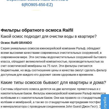
Тип фильтрации:
6(RO905-650-EZ)
Купить
Фильтры обратного осмоса Raifil
Рабочее давление, атм:
Материал корпуса:
Какой осмос подходит для очистки воды в квартире?
Размер бака (выс/диаметр), мм:
Осмос Raifil GRANDO
Тип колб:
Серия уникальных осмосов южнокорейской компании Ральф, обладают
Размещение:
всеми высокими качествами современных очистительных сооружений, в
Объем бака, л:
современном мире. Эти системы водоочистительных сооружений бытового
Материал бака:
класса, обладают великолепной компактностью, производительностью за
Стиль крана:
счет осмотической мембраны на 75 галл. Эти фильтры считаются
Тип фильтрации:
бюджетными, но ведь соотношение цены и качества смогут сделать фильтр
Производительность, л/сут.:
доступным для каждого кто дорожит своим здоровьем и временем.
Какие типы осмосов бывают для квартиры и дома?
Системы обратного осмоса делятся на две категории: прямоточных и с
накопительным баком. Фильтры южнокорейской компании Ральф являются
колбовыми и с накопительным баком. Они как правило со стандартными
колбами и мембраной, а так же со стандартными картриджами постфильтра
и минерализатора с проводным соединением John Guest (Джон Гест). Эти