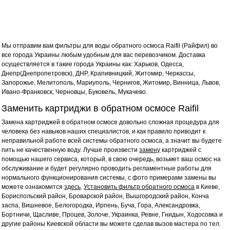
Мы отправим вам фильтры для воды обратного осмоса
Raifil (Райфил)
во
все города Украины любым удобным для вас перевозчиком. Доставка
осуществляется в такие города Украины как: Харьков, Одесса,
Днепр(Днепропетровск), ДНР, Крапивницкий, Житомир, Черкассы,
Запорожье, Мелитополь, Мариуполь, Чернигов, Житомир, Винница, Львов,
Ивано-Франковск, Черновцы, Буковель, Мукачево.
Заменить картриджи в обратном осмосе Raifil
Замена картриджей в обратном осмосе довольно сложная процедура для
человека без навыков наших специалистов, и как правило приводит к
неправильной работе всей системы обратного осмоса, а значит вы будете
пить не качественную воду. Лучше произвести
замену
картриджей с
помощью нашего сервиса, который, в свою очередь, возьмет ваш осмос на
обслуживание и будет регулярно проводить регламентные работы для
нормального функционирования системы, с фото примерами замены вы
можете ознакомится
здесь
.
Установить фильтр обратного осмоса
в Киеве,
Бориспольский район, Броварской район, Вышгородский район, Конча
заспа, Вишневое, Белогородка, Ирпень, Буча, Гора, Александровка,
Бортничи, Щасливе, Процев, Золоче, Украинка, Ревне, Гнидын, Ходосовка и
другие районы Киевской области вы можете сделав вызов мастера по тел.