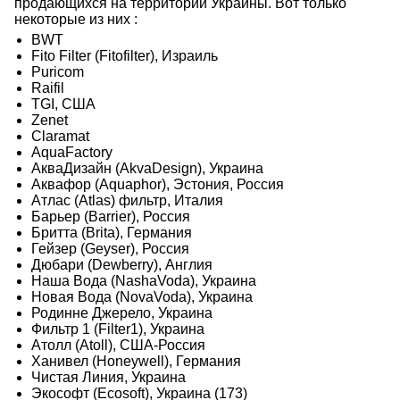
продающихся на территории Украины. Вот только
некоторые из них :
BWT
Fito Filter (Fitofilter), Израиль
Puricom
Raifil
TGI, США
Zenet
Claramat
AquaFactory
АкваДизайн (AkvaDesign), Украина
Аквафор (Aquaphor), Эстония, Россия
Атлас (Atlas) фильтр, Италия
Барьер (Barrier), Россия
Бритта (Brita), Германия
Гейзер (Geyser), Россия
Дюбари (Dewberry), Англия
Наша Вода (NashaVoda), Украина
Новая Вода (NovaVoda), Украина
Родинне Джерело, Украина
Фильтр 1 (Filter1), Украина
Атолл (Atoll), США-Россия
Ханивел (Honeywell), Германия
Чистая Линия, Украина
Экософт (Ecosoft), Украина (173)