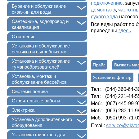
подключению
, запус
+
Бурение и обслуживание
демонтажу
,
частотн
скважин для воды
сухого хода
насосов
+
Сантехника, водопровод и
Все виды работ по 
канализация
приведены
здесь
.
Отопление
Установка и обслуживание
септиков и выгребных ям
+
Установка и обслуживание
Прайс
Вызвать ма
туманообразователей
Установка, монтаж и
Установить фильтр
обслуживание бассейнов
Тел : (044) 360-64-3
+
Системы полива
Тел : (044) 221-44-5
+
Строительные работы
Моб: (067) 445-99-9
+
Электрика
Моб: (063) 283-11-9
Моб: (050) 993-71-0
+
Установка дополнительного
оборудования
Email:
service@akvad
+
Установка фильтров для