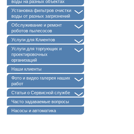
воды на разных объектах
+
Установка фильтров очистки
воды от разных загрязнений
+
Обслуживание и ремонт
роботов пылесосов
+
Услуги для Клиентов
+
Услуги для торгующих и
проектировочных
организаций
Наши клиенты
+
Фото и видео галерея наших
работ
+
Статьи о Сервисной службе
Часто задаваемые вопросы
Насосы и автоматика