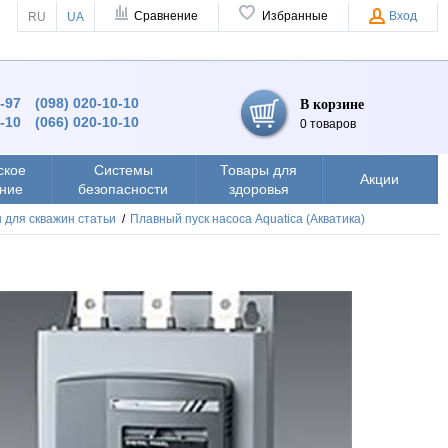
Сравнение
Избранные
Вход
RU
UA
9-97
(098) 020-10-10
В корзине
0-10
(066) 020-10-10
0 товаров
ское
Системы
Товары для
Акции
ние
безопасности
здоровья
 для скважин статьи
/
Плавный пуск насоса Aquatica (Акватика)