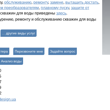
ку,
обслуживанию
,
ремонту
,
замене
,
вытащить достать
,
ым преобразователям
,
плавному пуску
,
защите от
 скважин для воды приведены
здесь
.
бурению, ремонту и обслуживанию скважин для воды
... другие виды услуг
стера
Перезвоните мне
Задайте вопрос
Анализ воды
0
5
7
9
2
esign.ua