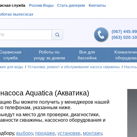
исная служба
Розлив Воды
Стать дилером
Контакты
роботах пылесосах
(067) 445-9
(063) 020-1
Сервисная
Роботы по
Все для
Климатиче
служба
уходу за домом
бассейна
оборудова
жин для воды
/
Установка, ремонт и обслуживание насоса скважины
/
Насосы
насоса Aquatica (Акватика)
ацию Вы можете получить у менеджеров нашей
о телефонам, указанным ниже.
едут на место для проверки, диагностики,
авности скважины, насосного оборудования и
одбору,
выбору
,
продаже
,
установке
,
монтажу
,