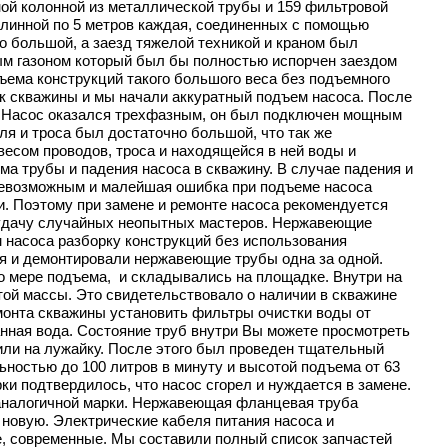
ной колонной из металлической трубы и 159 фильтровой
линной по 5 метров каждая, соединенных с помощью
но большой, а заезд тяжелой техникой и краном был
ым газоном который был бы полностью испорчен заездом
ъема конструкций такого большого веса без подъемного
ок скважины и мы начали аккуратный подъем насоса. После
ь. Насос оказался трехфазным, он был подключен мощным
ля и троса был достаточно большой, что так же
есом проводов, троса и находящейся в ней воды и
а трубы и падения насоса в скважину. В случае падения и
 невозможным и малейшая ошибка при подъеме насоса
. Поэтому при замене и ремонте насоса рекомендуется
а удачу случайных неопытных мастеров. Нержавеющие
м насоса разборку конструкций без использования
я и демонтировали нержавеющие трубы одна за одной.
по мере подъема, и складывались на площадке. Внутри на
той массы. Это свидетельствовало о наличии в скважине
емонта скважины установить фильтры очистки воды от
ванная вода. Состояние труб внутри Вы можете просмотреть
или на лужайку. После этого был проведен тщательный
ьностью до 100 литров в минуту и высотой подъема от 63
ки подтвердилось, что насос сгорел и нуждается в замене.
 аналогичной марки. Нержавеющая фланцевая труба
 новую. Электрические кабеля питания насоса и
е, современные. Мы составили полный список запчастей