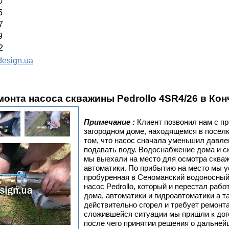
0
5
7
9
2
esign.ua
монта насоса скважины Pedrollo 4SR4/26 в Ко
Примечание :
Клиент позвонил нам с п
загородном доме, находящемся в поселк
том, что насос сначала уменьшил давле
подавать воду. Водоснабжение дома и с
мы выехали на место для осмотра скваж
автоматики. По прибытию на место мы ус
пробуренная в Cеноманский водоносный 
насос Pedrollo, который и перестал ра
дома, автоматики и гидроавтоматики а т
действительно сгорел и требует ремонт
сложившейся ситуации мы пришли к дого
после чего принятии решения о дальне