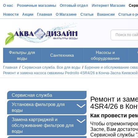
О нас
Розничные магазины
Оптовый отдел
Интернет Магазин
Серв
Новости
Акции
Главная
О Магазине
Статьи
Вакансии
Статьи о 
Фильтры для
Насосы и
Сантехника
воды
оборудование
Главная
/
Сервисная служба. Все для воды
/
Бурение и обслуживание сква
Ремонт и замена насоса скважины Pedrollo 4SR4/26 в Конча-Заспа Киевской
Сервисная служба
Ремонт и заме
+
Установка фильтров для
4SR4/26 в Ко
воды
Как провести рем
+
Замена картриджей и
Чтобы отремонтирова
обслуживание фильтров для
Заспе, Вам достато
воды
Сервисной службы "