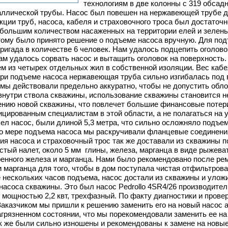
технологиям в две колонны с 319 обсад
аллической трубы. Насос был повешен на нержавеющей трубе д
кции труб, насоса, кабеля и страховочного троса был достаточ
 большим количеством насаженных на территории елей и зелен
этому было принято решение о подъеме насоса вручную. Для под
ригада в количестве 6 человек. Нам удалось подцепить оголов
ам удалось сорвать насос и вытащить оголовок на поверхност
м из четырех отдельных жил в собственной изоляции. Вес кабе
ри подъеме насоса нержавеющая труба сильно изгибалась под в
мы действовали предельно аккуратно, чтобы не допустить облом
внутри ствола скважины, использование скважины становится
ению новой скважины, что повлечет большие финансовые потери
цированным специалистам в этой области, а не полагаться н
сел насос, были длиной 5,3 метра, что сильно осложняло подъе
По мере подъема насоса мы раскручивали фланцевые соединени
ия насоса и страховочный трос так же доставали из скважины 
стый налет, около 5 мм глины, железа, марганца в виде рыжева
оренного железа и марганца. Нами было рекомендовано после р
 и марганца для того, чтобы в дом поступала чистая отфильтро
 нескольких часов подъема, насос достали из скважины и улож
 насоса скважины. Это был насос Pedrollo 4SR4/26 производител
 мощностью 2,2 квт, трехфазный. По факту диагностики и провер
аказчиком мы пришли к решению заменить его на новый насос
агрязненном состоянии, что мы порекомендовали заменить ее на
к же были сильно изношены и рекомендованы к замене на новы