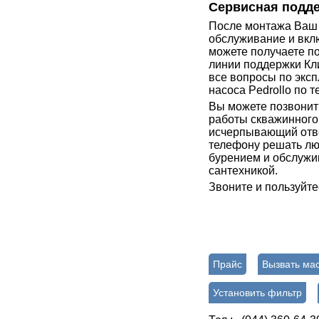
Сервисная подде
После монтажа Ваш 
обслуживание и вклю
можете получаете п
линии поддержки К
все вопросы по экс
насоса Pedrollo по 
Вы можете позвонит
работы скважинного 
исчерпывающий отве
телефону решать лю
бурением и обслужи
сантехникой.
Звоните и пользуйте
Прайс
Вызвать ма
Установить фильтр