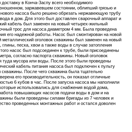
 доставку в Конча-Заспу всего необходимого
изношенном, заржавевшем состоянии, облипший грязью и
у нового насоса было решено обрезать нержавеющую трубу
вода в дом. Для этого был доставлен сварочный аппарат и
ский кабель был заменен на новый четырех-жильный
очный трос для насоса диаметром 4 мм. Была проведена
ния его надежной работы. Насос был смонтирован на новой
й металлический оголовок скважины был заменен на новый
 глины, песка, хвои а также воды в случае затопления
этого насос был подсоединен к трубе, были присоединены
метра, согласно паспорта скважины. Новый оголовок
я туда мусора или воды. После этого были проведены
ический кабель питания насоса был подключен к пульту
и скважины. После чего скважина была тщательно
верена его производительность, он показал отличные
остью 6 кубов в час. После запуска насоса мы наполнили
 которые использовались для снабжения водой дома,
 работа повышающих насосов подачи воды в дом и на
кважины были проведены силами бригады из 7 человек и
чество проведенных монтажных работ и остался доволен