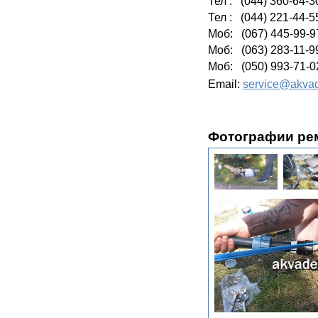
Тел : (044) 360-64-3
Тел : (044) 221-44-5
Моб: (067) 445-99-9
Моб: (063) 283-11-9
Моб: (050) 993-71-0
Email:
service@akvad
Фотографии р
е