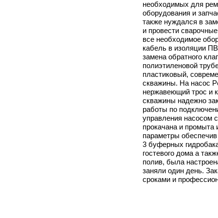
необходимых для ремо
оборудования и запча
также нуждался в зам
и провести сварочные
все необходимое обор
кабель в изоляции ПВ
замена обратного кла
полиэтиленовой трубе
пластиковый, совреме
скважины. На насос P
нержавеющий трос и к
скважины надежно зак
работы по подключени
управления насосом с
прокачана и промыта 
параметры обеспечив 
3 буферных гидробака
гостевого дома а так
полив, была настроен
заняли один день. За
сроками и профессио