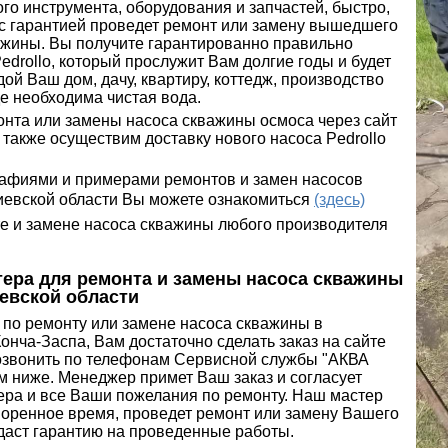
о инструмента, оборудования и запчастей, быстро,
с гарантией проведет ремонт или замену вышедшего
важины. Вы получите гарантированно правильно
drollo, который прослужит Вам долгие годы и будет
ой Ваш дом, дачу, квартиру, коттедж, производство
де необходима чистая вода.
онта или замены насоса скважины осмоса через сайт
 также осуществим доставку нового насоса Pedrollo
афиями и примерами ремонтов и замен насосов
Киевской области Вы можете ознакомиться
(здесь)
е и замене насоса скважины любого производителя
тера для ремонта и замены насоса скважины
иевской области
 по ремонту или замене насоса скважины в
онча-Заспа, Вам достаточно сделать заказ на сайте
позвонить по телефонам Сервисной службы "АКВА
 ниже. Менеджер примет Ваш заказ и согласует
ера и все Ваши пожелания по ремонту. Наш мастер
воренное время, проведет ремонт или замену Вашего
 даст гарантию на проведенные работы.