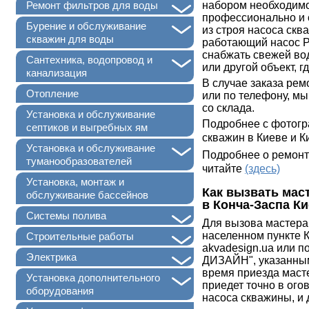
+
набором необходимог
Ремонт фильтров для воды
профессионально и 
+
Бурение и обслуживание
из строя насоса ск
скважин для воды
работающий насос Pe
снабжать свежей вод
+
Сантехника, водопровод и
или другой объект, г
канализация
В случае заказа рем
Отопление
или по телефону, мы
со склада.
Установка и обслуживание
Подробнее с фотогр
септиков и выгребных ям
скважин в Киеве и 
+
Установка и обслуживание
Подробнее о ремонт
туманообразователей
читайте
(здесь)
Установка, монтаж и
Как вызвать мас
обслуживание бассейнов
в Конча-Заспа К
+
Системы полива
Для вызова мастера
+
населенном пункте К
Строительные работы
akvadesign.ua или 
+
Электрика
ДИЗАЙН", указанным
время приезда маст
+
Установка дополнительного
приедет точно в ого
оборудования
насоса скважины, и