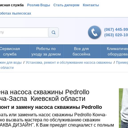
исная служба
Розлив Воды
Стать дилером
Контакты
роботах пылесосах
(067) 445-9
(063) 020-1
Сервисная
Роботы по
Все для
Климатиче
служба
уходу за домом
бассейна
оборудова
жин для воды
/
Установка, ремонт и обслуживание насоса скважины
/
Пример
 области
на насоса скважины Pedrollo
нча-Заспа Киевской области
онт и замену насоса скважины Pedrollo
ть или заменить насос скважины Pedrollo Конча-
чно вызвать мастера по обслуживанию скважин
АКВА ДИЗАЙН". К Вам приедет специалист с полным