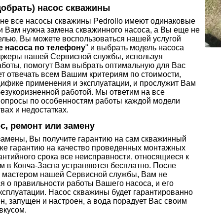
добрать) насос скважины
 не все насосы скважины Pedrollo имеют одинаковые
и Вам нужна замена скважинного насоса, а Вы еще не
елью, Вы можете воспользоваться нашей услугой
 насоса по телефону
" и выбрать модель насоса
джеры нашей Сервисной службы, используя
аботы, помогут Вам выбрать оптимальную для Вас
ет отвечать всем Вашим критериям по стоимости,
цифике применения и эксплуатации, и прослужит Вам
безукоризненной работой. Мы ответим на все
опросы по особенностям работы каждой модели
вах и недостатках.
с, ремонт или замену
замены, Вы получите гарантию на сам скважинный
акже гарантию на качество проведенных монтажных
рантийного срока все неисправности, относящиеся к
м в Конча-Заспа устраняются бесплатно. После
 мастером нашей Сервисной службы, Вам не
я о правильности работы Вашего насоса, и его
ксплуатации. Насос скважины будет гарантированно
, запущен и настроен, а вода порадует Вас своим
вкусом.