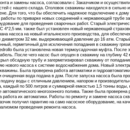
нта и замены насоса, согласовали с Заказчиком и осуществили
стей с нашего склада. Оголовок скважины находился в сильно 
ене. Для того, что бы обеспечить надежное подключение к дом
 работы по приварке новых соединений к нержавеющей трубе за
удование для проведения сварочных работ. Старый электриче
С 4*2,5 мм. также был установлен новый нержавеющий страхов
пана насоса на новый итальянского производства, для обеспече
 диаметром 32 мм. выдерживающей давление до 16 атм. Стары
нный, герметичный для исключения попадания в скважину грязи,
edrollo была установлена новая термоусадочная муфта. После 
абель. После чего насос был опущен в скважину на глубину 42 
рыл обсадную трубу и загерметизировал скважину от попадани
ю нового насоса к системе водоснабжения дома. Новый электр
кважины. Была проверена работа автоматики и гидроавтоматик
и очищенная вода подана в дом. После запуска насоса была про
подачу воды с отличным давлением, напором и производительн
, каждый по 500 литров и суммарной емкостью 1,5 тонны воды,
же автоматического многозонного полива. Также была проверена
а работа их автоматики. Работы по ремонту и замене насоса с
казчик получил гарантию на само насосное оборудование, на ка
нализмом проведения ремонта насоса.