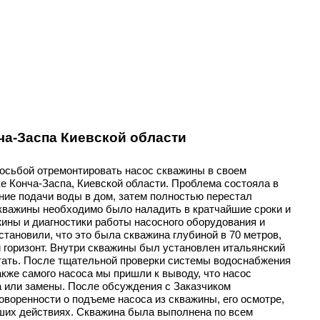
нча-Заспа Киевской области
росьбой отремонтировать насос скважины в своем
е Конча-Заспа, Киевской области. Проблема состояла в
ние подачи воды в дом, затем полностью перестал
кважины необходимо было наладить в кратчайшие сроки и
ины и диагностики работы насосного оборудования и
тановили, что это была скважина глубиной в 70 метров,
горизонт. Внутри скважины был установлен итальянский
ботать. После тщательной проверки системы водоснабжения
акже самого насоса мы пришли к выводу, что насос
а или замены. После обсуждения с Заказчиком
воренности о подъеме насоса из скважины, его осмотре,
йших действиях. Скважина была выполнена по всем