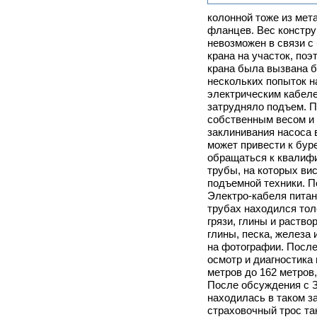
колонной тоже из мет
фланцев. Вес констру
невозможен в связи с
крана на участок, по
крана была вызвана б
нескольких попыток н
электрическим кабеле
затрудняло подъем. П
собственным весом и 
заклинивания насоса 
может привести к бур
обращаться к квалифи
трубы, на которых ви
подъемной техники. 
Электро-кабеля питан
трубах находился тол
грязи, глины и раств
глины, песка, железа
на фотографии. После
осмотр и диагностика
метров до 162 метров,
После обсуждения с З
находилась в таком з
страховочный трос та