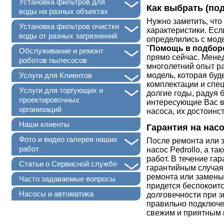
+
Установка фильтров для
Как выбрать (по
воды на разных объектах
Нужно заметить, что
+
Установка фильтров очистки
характеристики. Есл
воды от разных загрязнений
определились с мод
"
Помощь в подборе
+
Обслуживание и ремонт
прямо сейчас. Мене
роботов пылесосов
многолетний опыт р
+
модель, которая буд
Услуги для Клиентов
комплектации и спе
+
Услуги для торгующих и
долгие годы, радуя 
проектировочных
интересующие Вас в
организаций
насоса, их достоинст
Наши клиенты
Гарантия на насо
+
Фото и видео галерея наших
После ремонта или 
работ
насос Pedrollo, а т
работ. В течение га
+
Статьи о Сервисной службе
гарантийным случая
ремонта или замены
Часто задаваемые вопросы
придется беспокоитс
Насосы и автоматика
долговечности при э
правильно подключен
свежим и приятным 