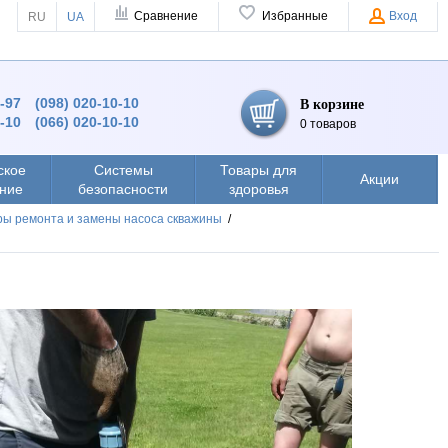
Сравнение
Избранные
Вход
RU
UA
9-97
(098) 020-10-10
В корзине
0-10
(066) 020-10-10
0 товаров
ское
Системы
Товары для
Акции
ние
безопасности
здоровья
ы ремонта и замены насоса скважины
/