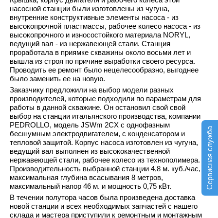
насосной станции были изготовлены из чугуна,
внутренние конструктивные элементы насоса - из
высокопрочной пластмассы, рабочее колесо насоса - из
высокопрочного и износостойкого материала NORYL,
ведущий вал - из нержавеющей стали. Станция
проработала в приямке скважины около восьми лет и
вышла из строя по причине выработки своего ресурса.
Проводить ее ремонт было нецелесообразно, выгоднее
было заменить ее на новую.
Заказчику предложили на выбор модели разных
производителей, которые подходили по параметрам для
работы в данной скважине. Он остановил свой свой
выбор на станции итальянского производства, компании
PEDROLLO, модель JSWm 2CX с однофазным
Сервисная служба
беcшумным электродвигателем, с конденсатором и
тепловой защитой. Корпус насоса изготовлен из чугуна,
ведущий вал выполнен из высококачественной
нержавеющей стали, рабочее колесо из технополимера.
Производительность выбранной станции 4,8 м. куб./час,
максимальная глубина всасывания 8 метров,
максимальный напор 46 м. и мощность 0,75 кВт.
В течении полутора часов была произведена доставка
новой станции и всех необходимых запчастей с нашего
склада и мастера приступили к ремонтным и монтажным