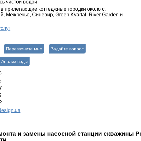
сь чистой водой !
в прилегающие коттеджные городки около с.
, Межречье, Синевир, Green Kvartal, River Garden и
услуг
Перезвоните мне
Задайте вопрос
Анализ воды
0
5
7
9
2
esign.ua
монта и замены насосной станции скважины P
ти