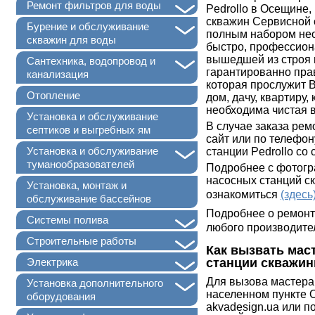
+
Ремонт фильтров для воды
Pedrollo в Осещине
скважин Сервисной 
+
Бурение и обслуживание
полным набором нео
скважин для воды
быстро, профессиона
вышедшей из строя 
+
Сантехника, водопровод и
гарантированно пра
канализация
которая прослужит 
Отопление
дом, дачу, квартиру,
необходима чистая 
Установка и обслуживание
В случае заказа ре
септиков и выгребных ям
сайт или по телефон
+
Установка и обслуживание
станции Pedrollo со 
туманообразователей
Подробнее с фотогр
насосных станций с
Установка, монтаж и
ознакомиться
(здесь
обслуживание бассейнов
П
одробнее о ремонт
+
Системы полива
любого производите
+
Строительные работы
Как вызвать мас
+
станции скважин
Электрика
Для вызова мастера
+
Установка дополнительного
населенном пункте О
оборудования
akvadesign.ua или 