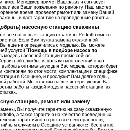
 ниже. Менеджер примет Ваш заказ и согласует
ера и все Ваши пожелания по ремонту. Наш мастер
оворенное время, проведет ремонт или замену Вашей
кважины, и даст гарантию на проведенные работы.
добрать) насосную станцию скважины
 не все насосные станции скважины Pedrollo имеют
ристики. Если Вам нужна замена скважинной
а Вы еще не определились с моделью, Вы можете
ей услугой "
Помощь в подборе насоса по
ть модель насосной станции прямо сейчас.
рвисной службы, используя многолетний опыт
 выбрать оптимальную для Вас модель, которая будет
м критериям по стоимости, комплектации и специфике
атации в Осещине, и прослужит Вам долгие годы,
ной работой. Мы ответим на все интересующие Вас
остям работы каждой модели насосной станции, их
статках.
осную станцию, ремонт или замену
замены, Вы получите гарантию на саму скважинную
drollo, а также гарантию на качество проведенных
течение гарантийного срока все неисправности,
нтийным случаям в Осещине устраняются бесплатно.