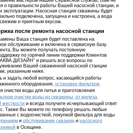
замены мастером нашей Сервисной службы, Вам не
ся о правильности работы Вашей насосной станции, и
и эксплуатации. Насосная станция скважины будет
вильно подключена, запущена и настроена, а вода
 свежим и приятным вкусом.
ржка после ремонта насосной станции
замены Ваша станция будет поставлена на
ное обслуживание и включена в сервисную базу.
мента, Вы можете получать постоянную
оддержку по горячей линии поддержки Клиентов
"АКВА ДИЗАЙН" и решать все вопросы по
луживанию Вашей скважинной насосной станции
ам, указанным ниже.
ь и задать любой вопрос, касающийся работы
важинного оборудования,
установки фильтров
я очистки воды для питья и приготовления
ьтров очистки воды из скважины от железа,
й жесткости
и всегда получите исчерпывающий ответ
с. Также Вы можете по телефону решать любые
занные с водоочисткой, покупкой фильтра для воды
урением
и
обслуживание скважин
и
насосного
ехникой
в Осещине.