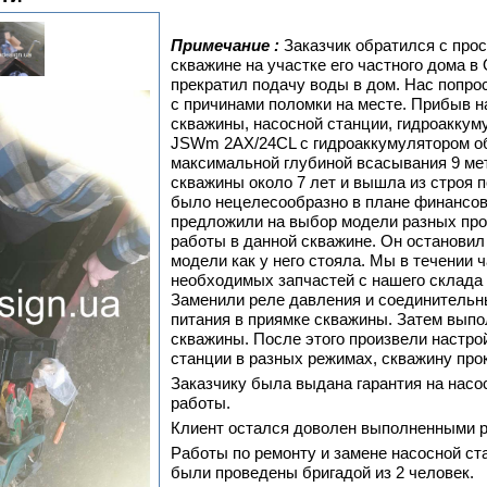
Примечание :
Заказчик обратился с прос
скважине на участке его частного дома в
прекратил подачу воды в дом. Нас попро
с причинами поломки на месте. Прибыв н
скважины, насосной станции, гидроаккум
JSWm 2AX/24CL с гидроаккумулятором объ
максимальной глубиной всасывания 9 мет
скважины около 7 лет и вышла из строя п
было нецелесообразно в плане финансовы
предложили на выбор модели разных про
работы в данной скважине. Он остановил 
модели как у него стояла. Мы в течении 
необходимых запчастей с нашего склада
Заменили реле давления и соединительн
питания в приямке скважины. Затем выпо
скважины. После этого произвели настро
станции в разных режимах, скважину про
Заказчику была выдана гарантия на нас
работы.
Клиент остался доволен выполненными р
Работы по ремонту и замене насосной с
были проведены бригадой из 2 человек.