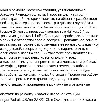
ьбой о ремонте насосной станции, установленной в
 Осещине Киевской области. Насос вышел из строя и
сили в кратчайшие сроки выехать на объект и разобраться
а объект, мастера провели осмотр и диагностику работы
улятора и автоматики. Это была насосная станция Pedrolo
емом 24 литра, производительностью 4.8 м.куб./час,
ров и мощностью 1,1 кВт. Станция проработала в приямке
о причине отработки своего ресурса. Проводить ее ремонт
х затрат, выгоднее было заменить ее на новую. Заказчику
изводителей, которые подходили по параметрам для
свой свой выбор на станции такого же производителя и
часа произвели доставку новой станции и всех
 и мастера приступили к ремонтным и монтажным работам.
ые муфты, произвели ремонт электрического кабеля
лнили монтаж и подключение новой насосной станции
йки работы автоматики и самой станции. Проверили работу
качали и промыли и открыли подачу воды в дом.
осную станцию и проведенные монтажные и ремонтные
аботами по ремонту и замене насосной станции.
танции
Pedrolo JSWm 2AX/24CL
в Оскщине заняли 3 часа и