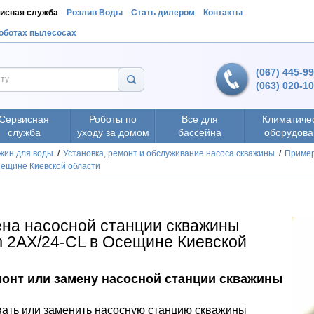
исная служба
Розлив Воды
Стать дилером
Контакты
роботах пылесосах
(067) 445-9
(063) 020-1
Сервисная
Роботы по
Все для
Климатиче
служба
уходу за домом
бассейна
оборудова
жин для воды
/
Установка, ремонт и обслуживание насоса скважины
/
Пример
сещине Киевской области
ена насосной станции скважины
m 2AX/24-CL в Осещине Киевской
монт или замену насосной станции скважины
ать или заменить насосную станцию скважины