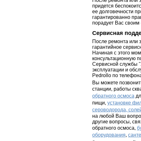
После ремонта или 
придется беспокоит
ее долговечности пр
гарантированно пра
порадует Вас своим
Сервисная подде
После ремонта или 
гарантийное сервис
Начиная с этого мо
консультационную п
Сервисной службы 
эксплуатации и обс
Pedrollo по телефон
Вы можете позвонит
станции, работы ск
обратного осмоса
дл
пищи,
установке фил
сероводорода, соле
на любой Ваш вопро
другие вопросы, свя
обратного осмоса,
б
оборудования
,
сант