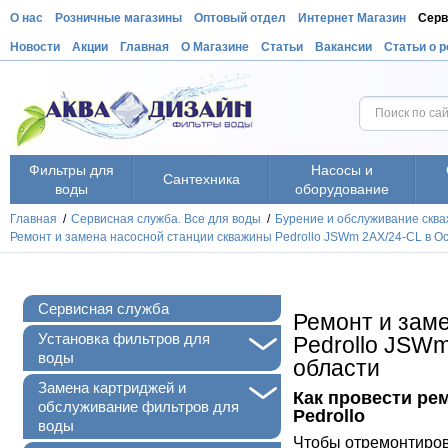
О нас
Розничные магазины
Оптовый отдел
Интернет Магазин
Серв
Новости
Акции
Главная
О Магазине
Статьи
Вакансии
Статьи о 
Фильтры для
Насосы и
Сантехника
воды
оборудование
Главная
/
Сервисная служба. Все для воды
/
Бурение и обслуживание сква
Ремонт и замена насосной станции скважины Pedrollo JSWm 2AX/24-CL в О
Сервисная служба
Ремонт и зам
+
Установка фильтров для
Pedrollo JSW
воды
области
+
Замена картриджей и
Как провести ре
обслуживание фильтров для
Pedrollo
воды
Чтобы отремонтиров