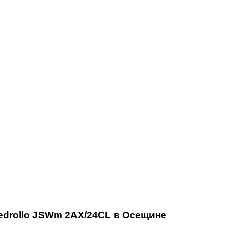
edrollo JSWm 2АX/24CL в Осещине