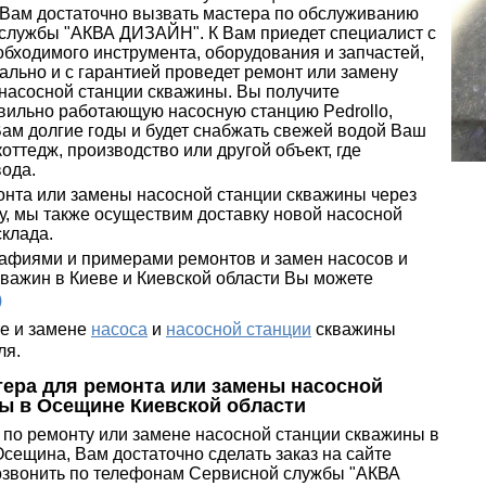
, Вам достаточно вызвать мастера по обслуживанию
службы "АКВА ДИЗАЙН". К Вам приедет специалист с
бходимого инструмента, оборудования и запчастей,
льно и с гарантией проведет ремонт или замену
насосной станции скважины. Вы получите
вильно работающую насосную станцию Pedrollo,
Вам долгие годы и будет снабжать свежей водой Ваш
 коттедж, производство или другой объект, где
вода.
монта или замены насосной станции скважины через
у, мы также осуществим доставку новой насосной
склада.
афиями и примерами ремонтов и замен насосов и
кважин в Киеве и Киевской области Вы можете
)
е и замене
насоса
и
насосной станции
скважины
ля
.
тера для ремонта или замены насосной
ы в Осещине Киевской области
 по ремонту или замене насосной станции скважины в
сещина, Вам достаточно сделать заказ на сайте
позвонить по телефонам Сервисной службы "АКВА