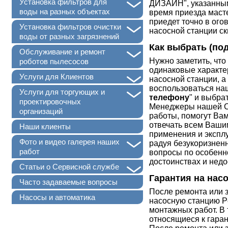
+
Установка фильтров для
ДИЗАЙН", указанным
воды на разных объектах
время приезда маст
приедет точно в ог
+
Установка фильтров очистки
насосной станции с
воды от разных загрязнений
Как выбрать (по
+
Обслуживание и ремонт
Нужно заметить, что
роботов пылесосов
одинаковые характе
+
Услуги для Клиентов
насосной станции, 
воспользоваться наш
+
Услуги для торгующих и
телефону
" и выбра
проектировочных
Менеджеры нашей Се
организаций
работы, помогут Вам
отвечать всем Ваши
Наши клиенты
применения и эксплу
+
Фото и видео галерея наших
радуя безукоризнен
работ
вопросы по особенн
достоинствах и недо
+
Статьи о Сервисной службе
Гарантия на нас
Часто задаваемые вопросы
После ремонта или 
Насосы и автоматика
насосную станцию Pe
монтажных работ. В 
относящиеся к гара