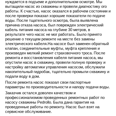
нуждается в подъеме и дополнительном осмотре. Мы
вытащили насос из скважины и провели диагностику ого
работы. К счастью, насос оказался в рабочем состоянии и
после проверки показал хорошие показатели по подаче
воды. После тщательного осмотра, была выявлена
причина отказа насоса, был поврежден электрический
кабель питания насоса на глубине 30 метров, в
результате чего насос не мог работать. Было принято
решение о текущем ремонте на месте без замены
электрического кабеля.На насосе был заменен обратный
клапан, соединительные муфты, муфта крепления и
произведен мелкий ремонт страховочного троса. После
ремонта и восстановления кабеля питания насоса, мы
опустили насос в скважину, провели полную проверку и
настройку автоматики управления насосом, обслужили
накопительный гидробак, тщательно промыли скважину и
подали воду в дом.
После ремонта насос показал свои паспортные
параметры по производительности и напору подачи воды.
Заказчик остался доволен качеством и
профессионализмом проведенных ремонтных работ по
насосу скважины Pedrollo. Была дана гарантия на
проведенные работы по ремонту. Насос был взят на
сервисное обслуживание.